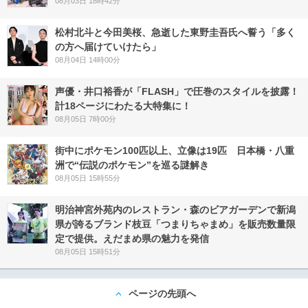
08月03日 18時42分
松村北斗と今田美桜、急逝した東野圭吾氏へ誓う「多く
の方へ届けていけたら」
08月04日 14時00分
声優・井口裕香が「FLASH」で圧巻のスタイルを披露！
計18ページにわたる大特集に！
08月05日 7時00分
街中にポケモン100匹以上、立像は19匹 日本橋・八重
洲で“伝説のポケモン”を巡る謎解き
08月05日 15時55分
明治神宮外苑内のレストラン・森のビアガーデンで新潟
県が誇るブランド枝豆「つまりちゃまめ」を販売数量限
定で提供。えだまめ県の魅力を発信
08月05日 15時51分
ページの先頭へ