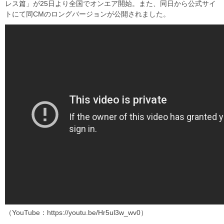
レス篇」が25日より全国でオンエア開始。また、同日から公式サイ
トにて同CMのロングバージョンが公開されました。
（YouTube：https://youtu.be/Hr5ul3w_wv0）