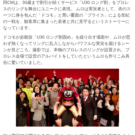
同CMは、30歳まで割引が続くサービス「U30 ロング割」をプロレ
スのリングを舞台にユニークに表現。 ムロは実況者として、赤のス
ーツに身を包んだ「ドコモ」と黑い覆面の「プライス」による世紀
の一戦を、観客席に集まった若者と共に見守るというストーリーに
なっています。
ドコモが必殺技「U30 ロング割固め」を繰り出す場面や、ムロが思
わず熱くなってリングに乱入しながらパワフルな実況を届けるシー
ンが見どころ。撮影では、本物のプロレスのリングが設置され、プ
ロレス会場で設営のアルバイトをしていたというムロも作りこみ具
合に驚いていました。