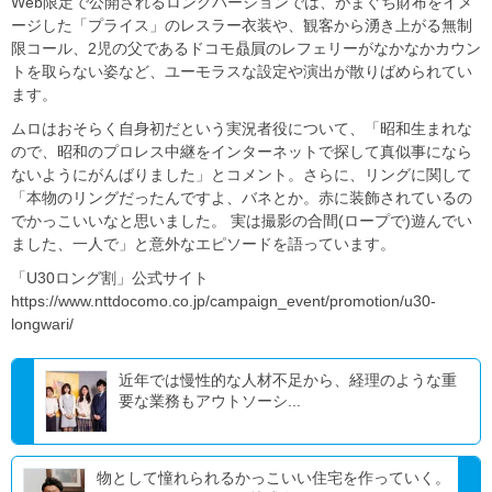
Web限定で公開されるロングバージョンでは、がまぐち財布をイメ
ージした「プライス」のレスラー衣装や、観客から湧き上がる無制
限コール、2児の父であるドコモ贔屓のレフェリーがなかなかカウン
トを取らない姿など、ユーモラスな設定や演出が散りばめられてい
ます。
ムロはおそらく自身初だという実況者役について、「昭和生まれな
ので、昭和のプロレス中継をインターネットで探して真似事になら
ないようにがんばりました」とコメント。さらに、リングに関して
「本物のリングだったんですよ、バネとか。赤に装飾されているの
でかっこいいなと思いました。 実は撮影の合間(ロープで)遊んでい
ました、一人で」と意外なエピソードを語っています。
「U30ロング割」公式サイト
https://www.nttdocomo.co.jp/campaign_event/promotion/u30-
longwari/
近年では慢性的な人材不足から、経理のような重
要な業務もアウトソーシ...
物として憧れられるかっこいい住宅を作っていく。