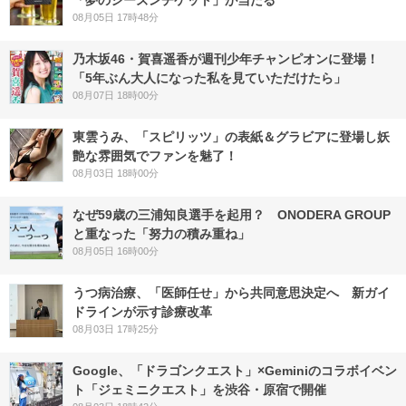
「夢のシーズンチケット」が当たる
08月05日 17時48分
乃木坂46・賀喜遥香が週刊少年チャンピオンに登場！
「5年ぶん大人になった私を見ていただけたら」
08月07日 18時00分
東雲うみ、「スピリッツ」の表紙＆グラビアに登場し妖
艶な雰囲気でファンを魅了！
08月03日 18時00分
なぜ59歳の三浦知良選手を起用？ ONODERA GROUP
と重なった「努力の積み重ね」
08月05日 16時00分
うつ病治療、「医師任せ」から共同意思決定へ 新ガイ
ドラインが示す診療改革
08月03日 17時25分
Google、「ドラゴンクエスト」×Geminiのコラボイベン
ト「ジェミニクエスト」を渋谷・原宿で開催