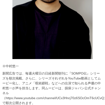
※中村悠一
新聞広告では、毎週火曜日の日経新聞朝刊に『SOMPO伝』シリー
ズを順次掲載。さらに、シリーズそれぞれをYouTube動画としてム
ービー化し、アニメ「呪術廻戦」などへの出演で知られる声優の中
村悠一が声を担当します。同ムービーは、損保ジャパン公式チャン
ネル
（https://www.youtube.com/channel/UCx3Hnrj70z6SOcOmT6cUCv
で順次公開されます。