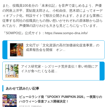
また、役職員100名分の「未来伝記」を音声で楽しめるよう、声優
の阿座上洋平、置鮎龍太郎さん、小松由佳、悠木碧によってオーデ
ィオブック化。特設サイトで順次公開されます。さまざまな業務に
従事する同社の役職員たちの熱い想いがそれぞれの原体験から語ら
れており、声優陣の語りわけも大きな見どころになっています。
『SOMPO伝』公式サイト：https://www.sompo-dna.info/
文化庁が「文化資源の高付加価値化促進事業」の
成果報告会を開催 オン...
アイス研究家・シズリーナ荒井直伝！寒い時期にア
イスが食べたくなる超...
あわせて読みたい記事
ピューロランド発「SPOOKY PUMPKIN 2026」一夜限りの
ハロウィーン音楽フェス開催決定！
07月31日 15時00分