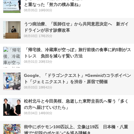
と重なった「努力の積み重ね」
08月05日 16時00分
うつ病治療、「医師任せ」から共同意思決定へ 新ガイ
ドラインが示す診療改革
08月03日 17時25分
「帰宅後、冷蔵庫が空っぽ」旅行前後の食事に約5割がス
トレス 負担を減らす賢い方法
08月01日 20時33分
Google、「ドラゴンクエスト」×Geminiのコラボイベン
ト「ジェミニクエスト」を渋谷・原宿で開催
08月03日 18時42分
松村北斗と今田美桜、急逝した東野圭吾氏へ誓う「多く
の方へ届けていけたら」
08月04日 14時00分
街中にポケモン100匹以上、立像は19匹 日本橋・八重
洲で“伝説のポケモン”を巡る謎解き