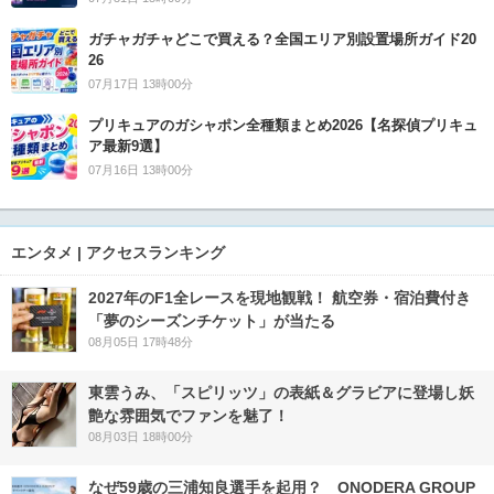
ガチャガチャどこで買える？全国エリア別設置場所ガイド20
26
07月17日 13時00分
プリキュアのガシャポン全種類まとめ2026【名探偵プリキュ
ア最新9選】
07月16日 13時00分
エンタメ | アクセスランキング
2027年のF1全レースを現地観戦！ 航空券・宿泊費付き
「夢のシーズンチケット」が当たる
08月05日 17時48分
東雲うみ、「スピリッツ」の表紙＆グラビアに登場し妖
艶な雰囲気でファンを魅了！
08月03日 18時00分
なぜ59歳の三浦知良選手を起用？ ONODERA GROUP