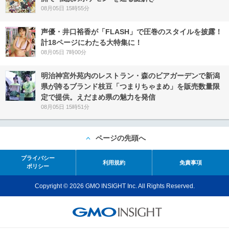
08月05日 15時55分
声優・井口裕香が「FLASH」で圧巻のスタイルを披露！
計18ページにわたる大特集に！
08月05日 7時00分
明治神宮外苑内のレストラン・森のビアガーデンで新潟
県が誇るブランド枝豆「つまりちゃまめ」を販売数量限
定で提供。えだまめ県の魅力を発信
08月05日 15時51分
ページの先頭へ
プライバシー
利用規約
免責事項
ポリシー
Copyright © 2026 GMO INSIGHT Inc. All Rights Reserved.