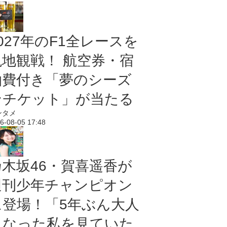
027年のF1全レースを
現地観戦！ 航空券・宿
泊費付き「夢のシーズ
ンチケット」が当たる
ンタメ
6-08-05 17:48
乃木坂46・賀喜遥香が
週刊少年チャンピオン
に登場！「5年ぶん大人
になった私を見ていた