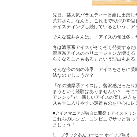
先日、某人気バラエティー番組に出演し
荒井さん。なんと、これまで5万2,000
テイスティングし続けているという、ア
そんな荒井さんは、「アイスの旬は冬」
冬は濃厚系アイスがぞくぞく発売するだ
濃厚系アイスのバリエーションが増える
らくなることもある」という理由もある
そんな今の旬の時季、アイスをさらに美
法なのでしょうか？
「冬の濃厚系アイスは、贅沢感だったり
まうという経験はありませんか？ そこ
アレンジ”で、新しいアイスの楽しみ方
スも手に入りやすい定番ものを中心にレ
■アイスマニアが独自に開発！アイスドリン
これらのレシピ、コンビニでサッと買っ
ましょう！
1.「ブラックあんコーヒー ホイップ添え」