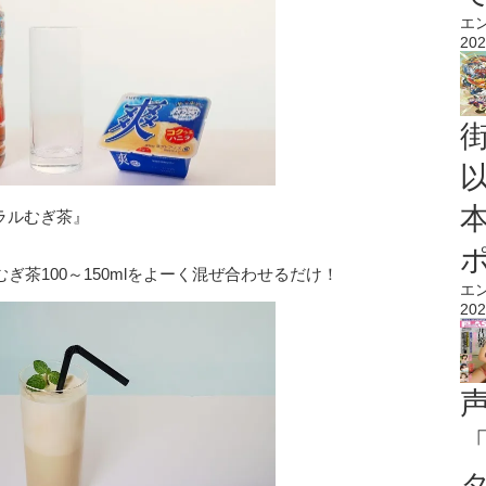
エ
202
ラルむぎ茶』
むぎ茶100～150mlをよーく混ぜ合わせるだけ！
エ
202