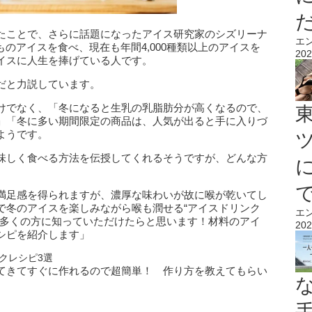
たことで、さらに話題になったアイス研究家のシズリーナ
エ
個ものアイスを食べ、現在も年間4,000種類以上のアイスを
202
イスに人生を捧げている人です。
だと力説しています。
けでなく、「冬になると生乳の乳脂肪分が高くなるので、
」「冬に多い期間限定の商品は、人気が出ると手に入りづ
ようです。
味しく食べる方法を伝授してくれるそうですが、どんな方
満足感を得られますが、濃厚な味わいが故に喉が乾いてし
で冬のアイスを楽しみながら喉も潤せる“アイスドリンク
エ
を多くの方に知っていただけたらと思います！材料のアイ
202
シピを紹介します」
クレシピ3選
てきてすぐに作れるので超簡単！ 作り方を教えてもらい