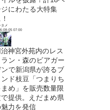
ージにわたる大特集
に！
ンタメ
6-08-05 07:00
明治神宮外苑内のレス
トラン・森のビアガー
デンで新潟県が誇るブ
ランド枝豆「つまりち
ゃまめ」を販売数量限
定で提供。えだまめ県
の魅力を発信