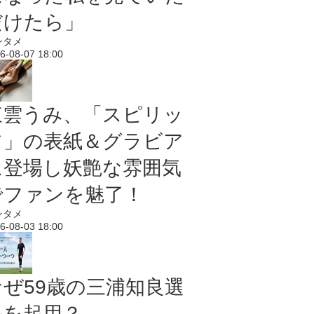
だけたら」
ンタメ
6-08-07 18:00
東雲うみ、「スピリッ
ツ」の表紙＆グラビア
に登場し妖艶な雰囲気
でファンを魅了！
ンタメ
6-08-03 18:00
なぜ59歳の三浦知良選
手を起用？