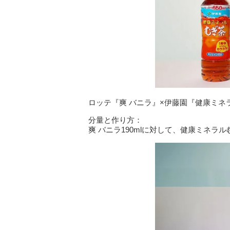
ロッテ『爽 バニラ』×伊藤園『健康ミネ
分量と作り方：
爽 バニラ190mlに対して、健康ミネラル