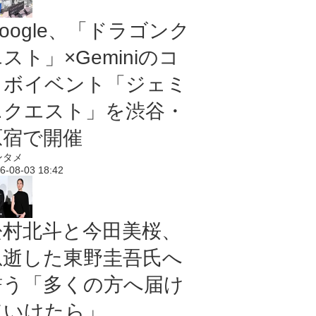
oogle、「ドラゴンク
スト」×Geminiのコ
ラボイベント「ジェミ
ニクエスト」を渋谷・
原宿で開催
ンタメ
6-08-03 18:42
松村北斗と今田美桜、
急逝した東野圭吾氏へ
誓う「多くの方へ届け
ていけたら」