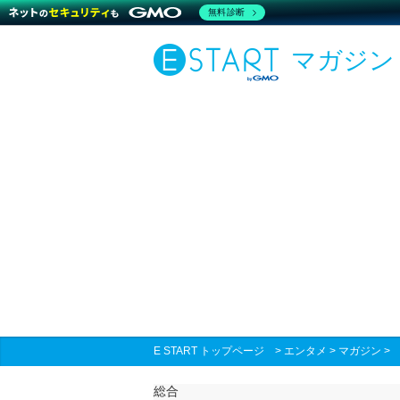
無料診断
マガジン
E START トップページ
>
エンタメ
>
マガジン
総合