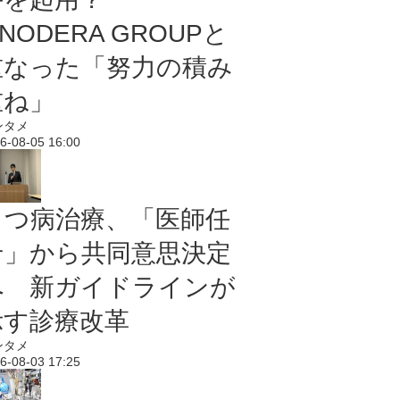
NODERA GROUPと
重なった「努力の積み
重ね」
ンタメ
6-08-05 16:00
うつ病治療、「医師任
せ」から共同意思決定
へ 新ガイドラインが
示す診療改革
ンタメ
6-08-03 17:25