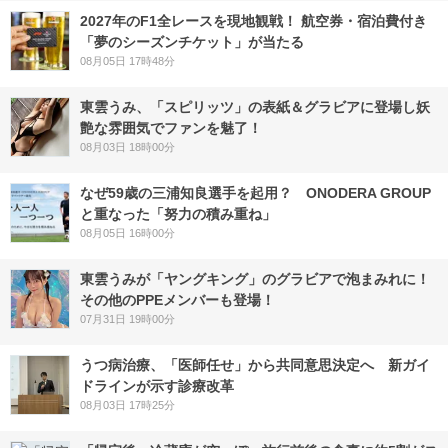
2027年のF1全レースを現地観戦！ 航空券・宿泊費付き
「夢のシーズンチケット」が当たる
08月05日 17時48分
東雲うみ、「スピリッツ」の表紙＆グラビアに登場し妖
艶な雰囲気でファンを魅了！
08月03日 18時00分
なぜ59歳の三浦知良選手を起用？ ONODERA GROUP
と重なった「努力の積み重ね」
08月05日 16時00分
東雲うみが「ヤングキング」のグラビアで泡まみれに！
その他のPPEメンバーも登場！
07月31日 19時00分
うつ病治療、「医師任せ」から共同意思決定へ 新ガイ
ドラインが示す診療改革
08月03日 17時25分