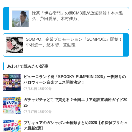
緑茶「伊右衛門」の新CM3篇が放送開始！本木雅
弘、芦田愛菜、木村佳乃、...
SOMPO、企業プロモーション『SOMPO伝』開始！
中村悠一、悠木碧、置鮎龍...
あわせて読みたい記事
ピューロランド発「SPOOKY PUMPKIN 2026」一夜限りの
ハロウィーン音楽フェス開催決定！
07月31日 15時00分
ガチャガチャどこで買える？全国エリア別設置場所ガイド20
26
07月17日 13時00分
プリキュアのガシャポン全種類まとめ2026【名探偵プリキュ
ア最新9選】