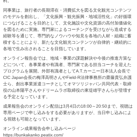
料。
同事業は、旅行者の長期滞在・消費拡大を図る文化観光コンテンツ
のモデルを創出し、「文化振興・観光振興・地域活性化」の好循環
につなげることを目的として、文化施設や文化資源の高付加価値化
を図るために実施。専門家によるコーチングを受けながら造成する
経験等を通じて、専門的なノウハウや知見を各地の人材・組織に蓄
積することにより、新たな文化観光コンテンツが自律的・継続的に
各地で生み出されることを目指しています。
オンライン報告会では、地域・事業の課題解決や今後の推進方策な
どについて、各事業者や有識者、専門家である担当コーチを迎えた
プログラムを展開。外部有識者としてA.T.カーニー日本法人会長で
CIC Japan会長の梅澤高明さんやField-R法律事務所の齋藤貴弘弁護
士ら、創出事業派遣コーチとしてオマツリジャパン共同代表・取締
役の山本陽平さんやドリームラボ取締役の東堤雄宇さんらが登壇す
る予定となっています。
成果報告会のオンライン配信は3月4日の18:00～20:50まで。視聴は
専用ページで申し込みをする必要がありますが、当日申し込みによ
る視聴も可能となっています。
オンライン成果報告会申し込みページ
https://bunkakanko.peatix.com/