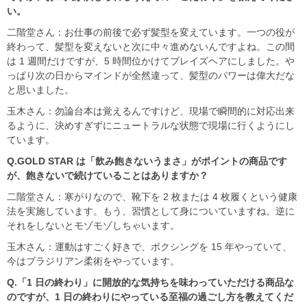
い。
二階堂さん：お仕事の前後で必ず髪型を変えています。一つの役が
終わって、髪型を変えないと次に中々進めないんですよね。この間
は 1 週間だけですが、5 時間位かけてブレイズヘアにしました。や
っぱり次の日からマインドが全然違って、髪型のパワーは偉大だな
と思いました。
玉木さん：勿論台本は覚えるんですけど、現場で瞬間的に対応出来
るように、決めすぎずにニュートラルな状態で現場に行くようにし
ています。
Q.GOLD STAR
は「飲み飽きないうまさ」がポイントの商品です
が、飽きないで続けていることはありますか？
二階堂さん：寒がりなので、靴下を 2 枚または 4 枚履くという健康
法を実施しています。もう、習慣として身についていますね。逆に
それをしないとモゾモゾしちゃいます。
玉木さん：運動はすごく好きで、ボクシングを 15 年やっていて、
今はブラジリアン柔術をやっています。
Q.
「1
日の終わり」に開放的な気持ちを味わっていただける商品な
のですが、1
日の終わりにやっている至福の過ごし方を教えてくだ