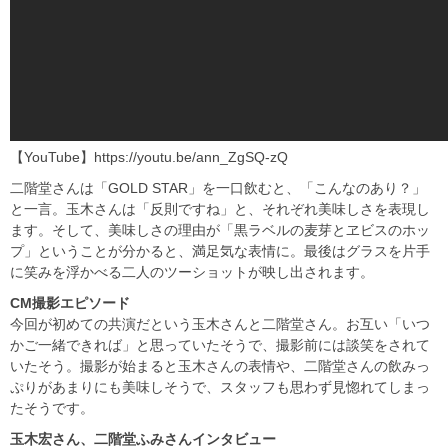
【YouTube】https://youtu.be/ann_ZgSQ-zQ
二階堂さんは「GOLD STAR」を一口飲むと、「こんなのあり？」
と一言。玉木さんは「反則ですね」と、それぞれ美味しさを表現し
ます。そして、美味しさの理由が「黒ラベルの麦芽とヱビスのホッ
プ」ということが分かると、満足気な表情に。最後はグラスを片手
に笑みを浮かべる二人のツーショットが映し出されます。
CM
撮影エピソード
今回が初めての共演だという玉木さんと二階堂さん。お互い「いつ
かご一緒できれば」と思っていたそうで、撮影前には談笑をされて
いたそう。撮影が始まると玉木さんの表情や、二階堂さんの飲みっ
ぷりがあまりにも美味しそうで、スタッフも思わず見惚れてしまっ
たそうです。
玉木宏さん、二階堂ふみさんインタビュー