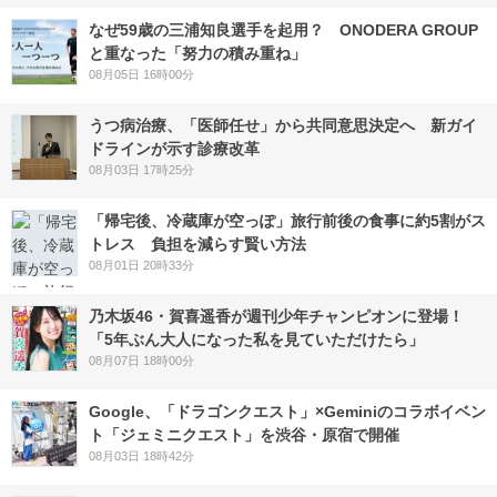
なぜ59歳の三浦知良選手を起用？ ONODERA GROUP
と重なった「努力の積み重ね」
08月05日 16時00分
うつ病治療、「医師任せ」から共同意思決定へ 新ガイ
ドラインが示す診療改革
08月03日 17時25分
「帰宅後、冷蔵庫が空っぽ」旅行前後の食事に約5割がス
トレス 負担を減らす賢い方法
08月01日 20時33分
乃木坂46・賀喜遥香が週刊少年チャンピオンに登場！
「5年ぶん大人になった私を見ていただけたら」
08月07日 18時00分
Google、「ドラゴンクエスト」×Geminiのコラボイベン
ト「ジェミニクエスト」を渋谷・原宿で開催
08月03日 18時42分