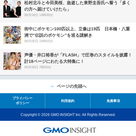
松村北斗と今田美桜、急逝した東野圭吾氏へ誓う「多く
の方へ届けていけたら」
08月04日 14時00分
街中にポケモン100匹以上、立像は19匹 日本橋・八重
洲で“伝説のポケモン”を巡る謎解き
08月05日 15時55分
声優・井口裕香が「FLASH」で圧巻のスタイルを披露！
計18ページにわたる大特集に！
08月05日 7時00分
ページの先頭へ
プライバシー
利用規約
免責事項
ポリシー
Copyright © 2026 GMO INSIGHT Inc. All Rights Reserved.