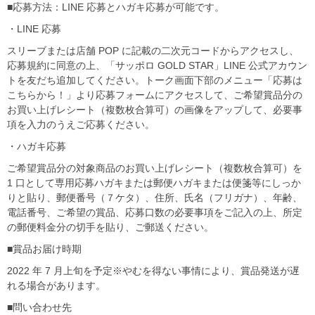
■応募方法：LINE 応募とハガキ応募が可能です。
・LINE 応募
スリーブまたは店舗 POP に記載の二次元コードからアクセスし、
応募規約に同意の上、「サッポロ GOLD STAR」LINE 公式アカウン
トを友だち追加してください。トーク画面下部のメニュー「応募は
こちらから！」より応募フォームにアクセスして、ご希望賞品分の
お買い上げレシート（複数枚合算可）の画像をアップして、必要事
項を入力のうえご応募ください。
・ハガキ応募
ご希望賞品分の対象商品のお買い上げレシート（複数枚合算可）を
1 口として専用応募ハガキまたは郵便ハガキまたは便箋等にしっか
りと貼り、郵便番号（７ケタ）、住所、氏名（フリガナ）、年齢、
電話番号、ご希望の賞品、応募口数の必要事項をご記入の上、所定
の郵便料金分の切手を貼り、ご郵送ください。
■賞品お届け時期
2022 年 7 月上旬を予定※やむを得ない事情により、賞品発送が遅
れる場合があります。
■問い合わせ先