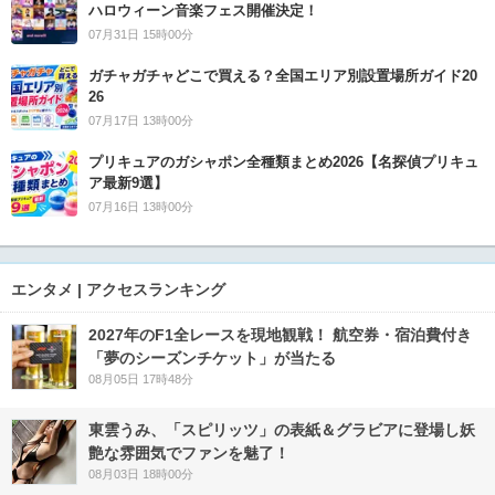
ハロウィーン音楽フェス開催決定！
07月31日 15時00分
ガチャガチャどこで買える？全国エリア別設置場所ガイド20
26
07月17日 13時00分
プリキュアのガシャポン全種類まとめ2026【名探偵プリキュ
ア最新9選】
07月16日 13時00分
エンタメ | アクセスランキング
2027年のF1全レースを現地観戦！ 航空券・宿泊費付き
「夢のシーズンチケット」が当たる
08月05日 17時48分
東雲うみ、「スピリッツ」の表紙＆グラビアに登場し妖
艶な雰囲気でファンを魅了！
08月03日 18時00分