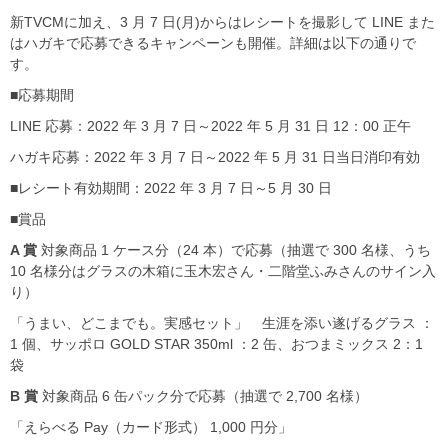
新TVCMに加え、3 月 7 日(月)からはレシートを撮影して LINE また
はハガキで応募できるキャンペーンも開催。詳細は以下の通りで
す。
■応募期間
LINE 応募：2022 年 3 月 7 日～2022 年 5 月 31 日 12：00 正午
ハガキ応募：2022 年 3 月 7 日～2022 年 5 月 31 日当日消印有効
■レシート有効期間：2022 年 3 月 7 日～5 月 30 日
■賞品
A 賞
対象商品 1 ケース分（24 本）で応募（抽選で 300 名様、うち
10 名様分はグラスの木箱に玉木宏さん・二階堂ふみさんのサイン入
り）
「うまい、どこまでも。実感セット」 生涯を添い遂げるグラス ：
1 個、サッポロ GOLD STAR 350ml ：2 缶、おつまミックス 2：1
袋
B 賞
対象商品 6 缶パック分で応募（抽選で 2,700 名様）
「えらべる Pay（カード形式） 1,000 円分」