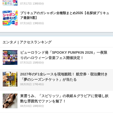
07月17日 13時00分
プリキュアのガシャポン全種類まとめ2026【名探偵プリキュ
ア最新9選】
07月16日 13時00分
エンタメ | アクセスランキング
ピューロランド発「SPOOKY PUMPKIN 2026」一夜限
りのハロウィーン音楽フェス開催決定！
07月31日 15時00分
2027年のF1全レースを現地観戦！ 航空券・宿泊費付き
「夢のシーズンチケット」が当たる
08月05日 17時48分
東雲うみ、「スピリッツ」の表紙＆グラビアに登場し妖
艶な雰囲気でファンを魅了！
08月03日 18時00分