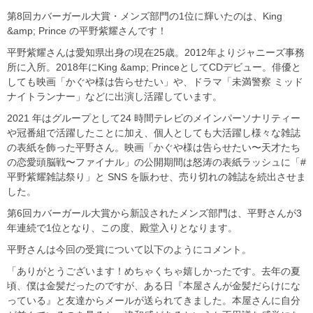
第8回カバーガール大賞・メンズ部門の1位に輝いたのは、King
&amp; Prince の平野紫耀さんです！
平野紫耀さんは愛知県出身の現在25歳。2012年よりジャニーズ事務
所に入所。2018年にKing &amp; PrinceとしてCDデビュー。俳優と
しても映画「かぐや様は告らせたい」や、ドラマ「未満警察 ミッド
ナイトランナー」などに出演し活躍しています。
2021 年はグループとして24 時間テレビのメインパーソナリティー
や冠番組で活躍したことに加え、個人としても大活躍し様々な雑誌
の表紙を飾った平野さん。映画「かぐや様は告らせたい〜天才たち
の恋愛頭脳戦〜ファイナル」の公開期間は怒涛の表紙ラッシュに「#
平野紫耀雑誌祭り」と SNS を賑わせ、売り切れの雑誌を続出させま
した。
第6回カバーガール大賞から新設されたメンズ部門は、平野さんが3
年連続で1位となり、この度、殿堂入りとなります。
平野さんは今回の受賞について以下のようにコメント。
「ありがとうございます！めちゃくちゃ嬉しかったです。去年の夏
頃、僕は金髪だったのですが、ある日『本屋さんが金髪だらけにな
っている』と友達からメールが送られてきました。本屋さんに自分