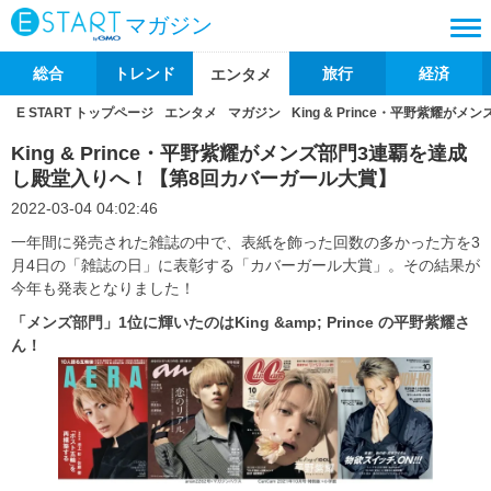
マガジン
総合
トレンド
旅行
経済
エンタメ
E START トップページ
エンタメ
マガジン
King & Prince・平野紫
King & Prince・平野紫耀がメンズ部門3連覇を達成
し殿堂入りへ！【第8回カバーガール大賞】
2022-03-04 04:02:46
一年間に発売された雑誌の中で、表紙を飾った回数の多かった方を3
月4日の「雑誌の日」に表彰する「カバーガール大賞」。その結果が
今年も発表となりました！
「メンズ部門」1
位に輝いたのはKing &amp; Prince
の平野紫耀さ
ん！