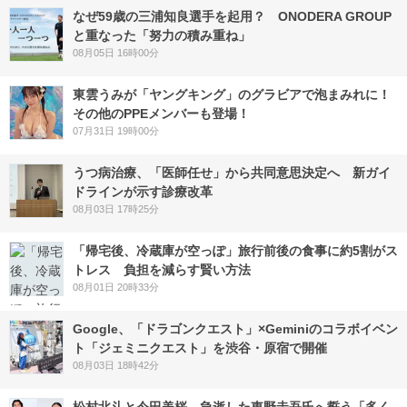
なぜ59歳の三浦知良選手を起用？ ONODERA GROUP
と重なった「努力の積み重ね」
08月05日 16時00分
東雲うみが「ヤングキング」のグラビアで泡まみれに！
その他のPPEメンバーも登場！
07月31日 19時00分
うつ病治療、「医師任せ」から共同意思決定へ 新ガイ
ドラインが示す診療改革
08月03日 17時25分
「帰宅後、冷蔵庫が空っぽ」旅行前後の食事に約5割がス
トレス 負担を減らす賢い方法
08月01日 20時33分
Google、「ドラゴンクエスト」×Geminiのコラボイベン
ト「ジェミニクエスト」を渋谷・原宿で開催
08月03日 18時42分