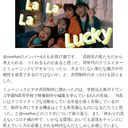
@onefiveのメンバー4人も全員17歳です。「高校生の私たちだから
考えられる、つくれるものがあると思った。同年代のクリエイター
とミュージックビデオをつくったら、今までにない新たな魅力や可
能性を発見できるのではないか」と、共同制作のきっかけを語りま
した。
ミュージックビデオ共同制作に携わったのは、学校法人角川ドワン
ゴ学園N高等学校で映像制作や編集を学んでいる6人の生徒。「N高
にはクリエイティブな活動をしている生徒が多く在籍しているの
で、制作を共にできる機会はとても有意義なものになるだろうと思
った」と@onefiveとのコラボについて振り返り、また「終わりの見
えないコロナ禍の中で、いかなる環境においても逆境をチャンスに
変えていく力が必要とされる時代なんだとしみじみ感じていまし