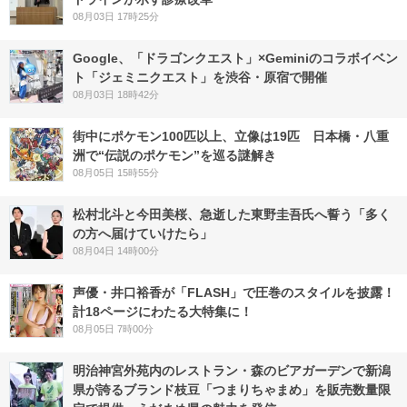
08月03日 17時25分
Google、「ドラゴンクエスト」×Geminiのコラボイベン
ト「ジェミニクエスト」を渋谷・原宿で開催
08月03日 18時42分
街中にポケモン100匹以上、立像は19匹 日本橋・八重
洲で“伝説のポケモン”を巡る謎解き
08月05日 15時55分
松村北斗と今田美桜、急逝した東野圭吾氏へ誓う「多く
の方へ届けていけたら」
08月04日 14時00分
声優・井口裕香が「FLASH」で圧巻のスタイルを披露！
計18ページにわたる大特集に！
08月05日 7時00分
明治神宮外苑内のレストラン・森のビアガーデンで新潟
県が誇るブランド枝豆「つまりちゃまめ」を販売数量限