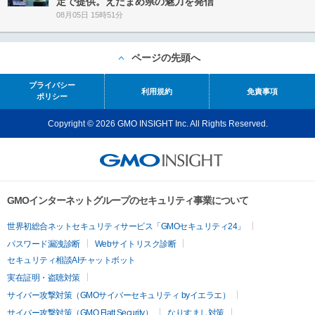
定で提供。えだまめ県の魅力を発信
08月05日 15時51分
ページの先頭へ
プライバシー
利用規約
免責事項
ポリシー
Copyright © 2026 GMO INSIGHT Inc. All Rights Reserved.
GMOインターネットグループのセキュリティ事業について
世界初総合ネットセキュリティサービス「GMOセキュリティ24」
パスワード漏洩診断
Webサイトリスク診断
セキュリティ相談AIチャットボット
実在証明・盗聴対策
サイバー攻撃対策（GMOサイバーセキュリティ byイエラエ）
サイバー攻撃対策（GMO Flatt Security）
なりすまし対策