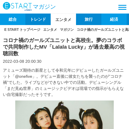
マガジン
総合
トレンド
旅行
経済
エンタメ
E START トップページ
エンタメ
マガジン
コロナ禍のガールズユニットと高校生
コロナ禍のガールズユニットと高校生。夢のコラボ
で共同制作したMV「Lalala Lucky」が過去最高の視
聴回数
2022-03-08 20:00:30
アミューズ期待の新星として令和元年にデビューしたガールズユニ
ット「@onefive」。デビュー直後に彼女たちを襲ったのが“コロナ
禍”でした。ライブなどができない中での活動。デビューシングル
「まだ見ぬ世界」のミュージックビデオは現場での指示がもらえな
い自宅撮影だったそうです。