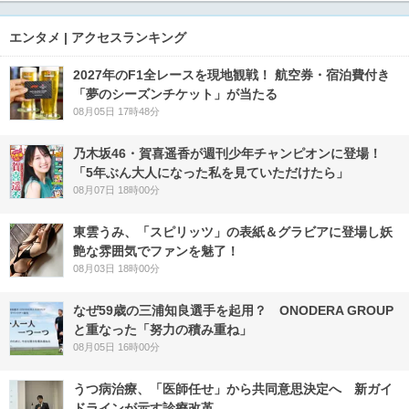
エンタメ | アクセスランキング
2027年のF1全レースを現地観戦！ 航空券・宿泊費付き
「夢のシーズンチケット」が当たる
08月05日 17時48分
乃木坂46・賀喜遥香が週刊少年チャンピオンに登場！
「5年ぶん大人になった私を見ていただけたら」
08月07日 18時00分
東雲うみ、「スピリッツ」の表紙＆グラビアに登場し妖
艶な雰囲気でファンを魅了！
08月03日 18時00分
なぜ59歳の三浦知良選手を起用？ ONODERA GROUP
と重なった「努力の積み重ね」
08月05日 16時00分
うつ病治療、「医師任せ」から共同意思決定へ 新ガイ
ドラインが示す診療改革