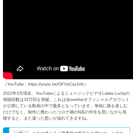
（YouTube：https://youtu.be/OFUsCszJofc）
2022年3月現在、YouTubeによるミュージックビデオLalala Luckyの
視聴回数は33万回を突破。これは@onefiveオフィシャルアカウント
が公開している動画の中で最多となっています。単純に曲を楽しむ
だけでなく、制作に携わったコロナ禍のN高の学生を思いながら視
聴すると、また違った思いが溢れてきますね。