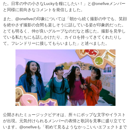
た。日常の中の小さなLuckyを糧にしたい！」と@onefiveメンバー
と同様に前向きなコメントを発信しました。
また、@onefiveの印象については「朝から続く撮影の中でも、笑顔
を絶やさず撮影の合間も楽しそうに話している姿が印象的だった。
とても明るく、仲が良いグループなのだなと感じた。撮影を見学し
ている私たちにも話しかけたり、カイロを持ってきてくれたりし
て。フレンドリーに接してもらいました」と述べました。
公開されたミュージックビデオは、所々にポップな文字やイラスト
が出現。元気付けられるメンバーの表情と歌詞を見事に盛り立てて
います。@onefiveも「初めて見るようなかっこいいエフェクトまで