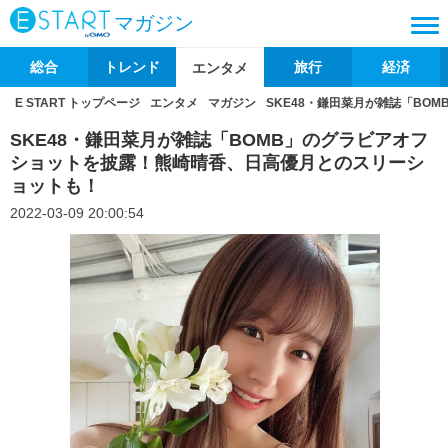
マガジン
総合
トレンド
旅行
経済
エンタメ
E START トップページ
エンタメ
マガジン
SKE48・鎌田菜月が雑誌「B
SKE48・鎌田菜月が雑誌「BOMB」のグラビアオフ
ショットを披露！熊崎晴香、日高優月とのスリーシ
ョットも！
2022-03-09 20:00:54