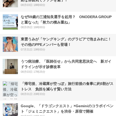
艶な雰囲気でファンを魅了！
08月03日 18時00分
なぜ59歳の三浦知良選手を起用？ ONODERA GROUP
と重なった「努力の積み重ね」
08月05日 16時00分
東雲うみが「ヤングキング」のグラビアで泡まみれに！
その他のPPEメンバーも登場！
07月31日 19時00分
うつ病治療、「医師任せ」から共同意思決定へ 新ガイ
ドラインが示す診療改革
08月03日 17時25分
「帰宅後、冷蔵庫が空っぽ」旅行前後の食事に約5割がス
トレス 負担を減らす賢い方法
08月01日 20時33分
Google、「ドラゴンクエスト」×Geminiのコラボイベン
ト「ジェミニクエスト」を渋谷・原宿で開催