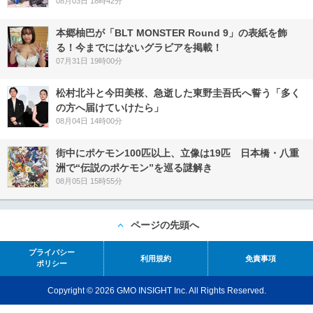
08月03日 18時42分
本郷柚巴が「BLT MONSTER Round 9」の表紙を飾
る！今までにはないグラビアを掲載！
07月31日 19時00分
松村北斗と今田美桜、急逝した東野圭吾氏へ誓う「多く
の方へ届けていけたら」
08月04日 14時00分
街中にポケモン100匹以上、立像は19匹 日本橋・八重
洲で“伝説のポケモン”を巡る謎解き
08月05日 15時55分
ページの先頭へ
プライバシー
利用規約
免責事項
ポリシー
Copyright © 2026 GMO INSIGHT Inc. All Rights Reserved.