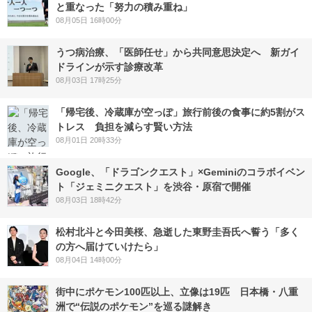
と重なった「努力の積み重ね」
08月05日 16時00分
うつ病治療、「医師任せ」から共同意思決定へ 新ガイ
ドラインが示す診療改革
08月03日 17時25分
「帰宅後、冷蔵庫が空っぽ」旅行前後の食事に約5割がス
トレス 負担を減らす賢い方法
08月01日 20時33分
Google、「ドラゴンクエスト」×Geminiのコラボイベン
ト「ジェミニクエスト」を渋谷・原宿で開催
08月03日 18時42分
松村北斗と今田美桜、急逝した東野圭吾氏へ誓う「多く
の方へ届けていけたら」
08月04日 14時00分
街中にポケモン100匹以上、立像は19匹 日本橋・八重
洲で“伝説のポケモン”を巡る謎解き