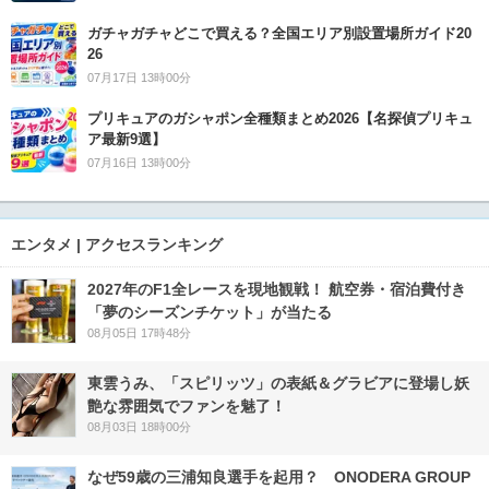
ガチャガチャどこで買える？全国エリア別設置場所ガイド20
26
07月17日 13時00分
プリキュアのガシャポン全種類まとめ2026【名探偵プリキュ
ア最新9選】
07月16日 13時00分
エンタメ | アクセスランキング
2027年のF1全レースを現地観戦！ 航空券・宿泊費付き
「夢のシーズンチケット」が当たる
08月05日 17時48分
東雲うみ、「スピリッツ」の表紙＆グラビアに登場し妖
艶な雰囲気でファンを魅了！
08月03日 18時00分
なぜ59歳の三浦知良選手を起用？ ONODERA GROUP