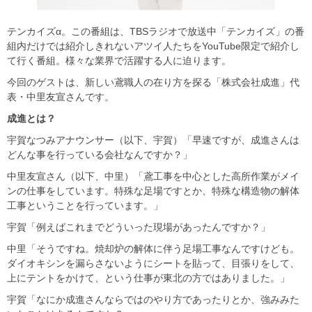
テンカイズα。この番組は、TBSラジオで放送中「テンカイズ」の番
組内だけでは紹介しきれないアツイ人たちをYouTube限定で紹介し
て行く番組。様々な業界で活躍する人に迫ります。
今回のゲストは、新しい鳶職人の在り方を探る「株式会社成進」代
表・中里友宣さんです。
成進とは？
宇賀なつみアナウンサー（以下、宇賀）「早速ですが、成進さんは
どんな事を行っている会社なんですか？」
中里友宣さん（以下、中里）「鳶工事を中心とした高所作業がメイ
ンの仕事をしています。特殊な足場ですとか、特殊な構造物の解体
工事ということを行っています。」
宇賀「例えばこれまでどういった現場があったんですか？」
中里「そうですね。焼却炉の解体に伴う足場工事なんですけども。
ダイオキシンを漏らさないようにシートを貼って、目張りをして、
上にテントをかけて、という仕事が東北の方ではありました。」
宇賀「なにか成進さんならではのやり方であったりとか、強みみた