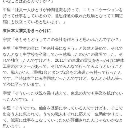
いなことはあるんですか？」
中里「社員一人ひとりが仲間意識を持って、コミュニケーションを
持って仕事をしているので、意思疎通の取れた現場となって工期短
縮にも役立っていると思います。」
東日本大震災をきっかけに
宇賀「そもそもどうしてこの会社を作ろうと思われたんですか？」
中里「中学生の頃に『将来社長になろう』と漠然と決めて、それで
なんとなく中学校を卒業してから就職したのがこの業界でした。そ
れで独立したんですけども、2011年の東北の震災をきっかけに解体
工事のオファーがあって。それでみんなで行ってみようということ
で、職人が7人、重機1台とダンプ2台を北海道から持って行ったん
です。当時は本当に赤字同然だったんですけど、なんとか踏ん張っ
て今に至っています。」
宇賀「そういった状況を乗り越えて、東北の方でも事業を拡げてい
ったんですね。」
中里「そうですね。仙台を基盤にやっているんですけども、そこで
出会う人に恵まれて。うちの職人もそれに応えて一生懸命やりまし
て、誠実に仕事をこなしていったのが評価されたんじゃないかなと
思います。」