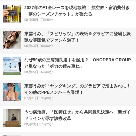
2027年のF1全レースを現地観戦！ 航空券・宿泊費付き
「夢のシーズンチケット」が当たる
08月05日 17時48分
東雲うみ、「スピリッツ」の表紙＆グラビアに登場し妖
艶な雰囲気でファンを魅了！
08月03日 18時00分
なぜ59歳の三浦知良選手を起用？ ONODERA GROUP
と重なった「努力の積み重ね」
08月05日 16時00分
東雲うみが「ヤングキング」のグラビアで泡まみれに！
その他のPPEメンバーも登場！
07月31日 19時00分
うつ病治療、「医師任せ」から共同意思決定へ 新ガイ
ドラインが示す診療改革
08月03日 17時25分