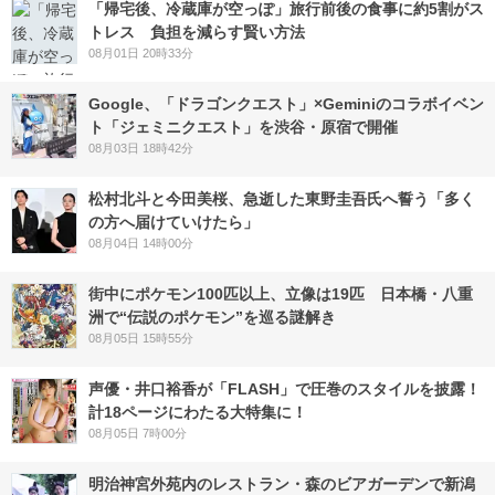
「帰宅後、冷蔵庫が空っぽ」旅行前後の食事に約5割がス
トレス 負担を減らす賢い方法
08月01日 20時33分
Google、「ドラゴンクエスト」×Geminiのコラボイベン
ト「ジェミニクエスト」を渋谷・原宿で開催
08月03日 18時42分
松村北斗と今田美桜、急逝した東野圭吾氏へ誓う「多く
の方へ届けていけたら」
08月04日 14時00分
街中にポケモン100匹以上、立像は19匹 日本橋・八重
洲で“伝説のポケモン”を巡る謎解き
08月05日 15時55分
声優・井口裕香が「FLASH」で圧巻のスタイルを披露！
計18ページにわたる大特集に！
08月05日 7時00分
明治神宮外苑内のレストラン・森のビアガーデンで新潟