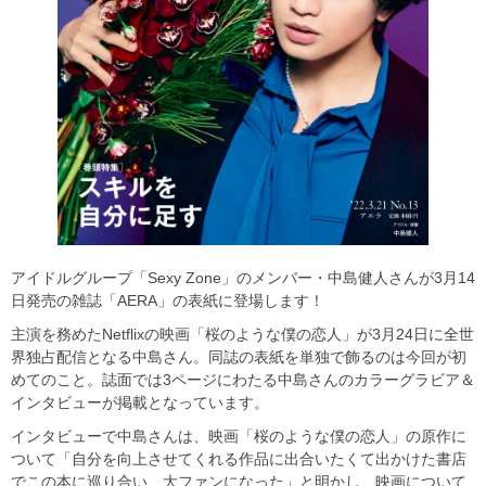
アイドルグループ「Sexy Zone」のメンバー・中島健人さんが3月14
日発売の雑誌「AERA」の表紙に登場します！
主演を務めたNetflixの映画「桜のような僕の恋人」が3月24日に全世
界独占配信となる中島さん。同誌の表紙を単独で飾るのは今回が初
めてのこと。誌面では3ページにわたる中島さんのカラーグラビア＆
インタビューが掲載となっています。
インタビューで中島さんは、映画「桜のような僕の恋人」の原作に
ついて「自分を向上させてくれる作品に出合いたくて出かけた書店
でこの本に巡り合い、大ファンになった」と明かし、映画について