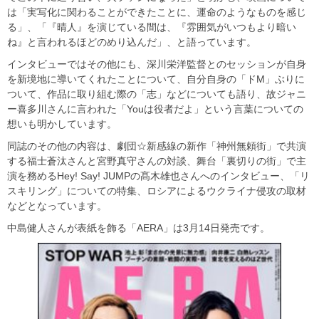
は「実写化に関わることができたことに、運命のようなものを感じ
る」、「『晴人』を演じている間は、『雰囲気がいつもより暗い
ね』と言われるほどのめり込んだ」、と語っています。
インタビューではその他にも、深川栄洋監督とのセッションが自身
を新境地に導いてくれたことについて、自分自身の「ドM」ぶりに
ついて、作品に取り組む際の「志」などについても語り、故ジャニ
ー喜多川さんに言われた「Youは役者だよ」という言葉についての
想いも明かしています。
同誌のその他の内容は、劇団☆新感線の新作「神州無頼街」で共演
する福士蒼汰さんと宮野真守さんの対談、舞台「裏切りの街」で主
演を務めるHey! Say! JUMPの髙木雄也さんへのインタビュー、「リ
スキリング」についての特集、ロシアによるウクライナ侵攻の取材
などとなっています。
中島健人さんが表紙を飾る「AERA」は3月14日発売です。