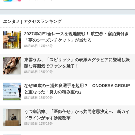
エンタメ | アクセスランキング
2027年のF1全レースを現地観戦！ 航空券・宿泊費付き
「夢のシーズンチケット」が当たる
08月05日 17時48分
東雲うみ、「スピリッツ」の表紙＆グラビアに登場し妖
艶な雰囲気でファンを魅了！
08月03日 18時00分
なぜ59歳の三浦知良選手を起用？ ONODERA GROUP
と重なった「努力の積み重ね」
08月05日 16時00分
うつ病治療、「医師任せ」から共同意思決定へ 新ガイ
ドラインが示す診療改革
08月03日 17時25分