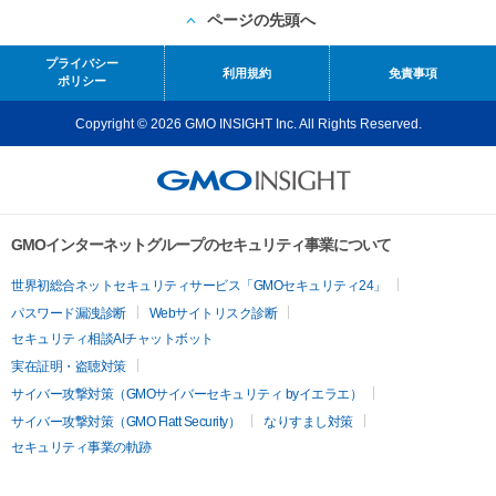
ページの先頭へ
プライバシー
利用規約
免責事項
ポリシー
Copyright © 2026 GMO INSIGHT Inc. All Rights Reserved.
GMOインターネットグループのセキュリティ事業について
世界初総合ネットセキュリティサービス「GMOセキュリティ24」
パスワード漏洩診断
Webサイトリスク診断
セキュリティ相談AIチャットボット
実在証明・盗聴対策
サイバー攻撃対策（GMOサイバーセキュリティ byイエラエ）
サイバー攻撃対策（GMO Flatt Security）
なりすまし対策
セキュリティ事業の軌跡