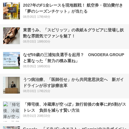
2027年のF1全レースを現地観戦！ 航空券・宿泊費付き
「夢のシーズンチケット」が当たる
08月05日 17時48分
東雲うみ、「スピリッツ」の表紙＆グラビアに登場し妖
艶な雰囲気でファンを魅了！
08月03日 18時00分
なぜ59歳の三浦知良選手を起用？ ONODERA GROUP
と重なった「努力の積み重ね」
08月05日 16時00分
うつ病治療、「医師任せ」から共同意思決定へ 新ガイ
ドラインが示す診療改革
08月03日 17時25分
「帰宅後、冷蔵庫が空っぽ」旅行前後の食事に約5割がス
トレス 負担を減らす賢い方法
08月01日 20時33分
Google、「ドラゴンクエスト」×Geminiのコラボイベン