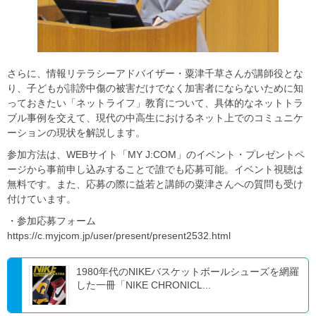
さらに、情報リテラシーアドバイザー・粟津千草さんが講師役とな
り、子どもが誹謗中傷の被害だけでなく加害者にならないために知
っておきたい「ネットライフ」教育について、具体的なネットトラ
ブル事例を交えて、現代の中高生におけるネット上でのコミュニケ
ーションの現状を解説します。
参加方法は、WEBサイト「MY J:COM」のイベント・プレゼントペ
ージから事前申し込みすることで誰でも応募可能。イベント視聴は
無料です。また、応募の際に益若と講師の粟津さんへの質問も受け
付けています。
・参加応募フォーム
https://c.myjcom.jp/user/present/present2532.html
1980年代のNIKEバスケットボールシューズを網羅
した一冊「NIKE CHRONICL...