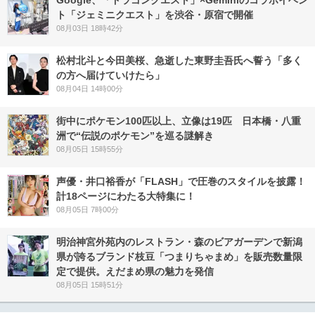
ト「ジェミニクエスト」を渋谷・原宿で開催
08月03日 18時42分
松村北斗と今田美桜、急逝した東野圭吾氏へ誓う「多く
の方へ届けていけたら」
08月04日 14時00分
街中にポケモン100匹以上、立像は19匹 日本橋・八重
洲で“伝説のポケモン”を巡る謎解き
08月05日 15時55分
声優・井口裕香が「FLASH」で圧巻のスタイルを披露！
計18ページにわたる大特集に！
08月05日 7時00分
明治神宮外苑内のレストラン・森のビアガーデンで新潟
県が誇るブランド枝豆「つまりちゃまめ」を販売数量限
定で提供。えだまめ県の魅力を発信
08月05日 15時51分