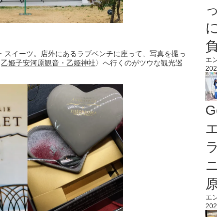
・スイーツ。店外にあるラブベンチに座って、写真を撮っ
エ
〈
乙姫子安河原観音・乙姫神社
〉へ行くのがツウな観光巡
202
G
エ
エ
202