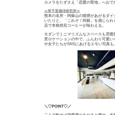
カメラをたずさえ「恋愛の聖地」へおで
≪草千里珈琲焙煎所≫
熊本の名所・阿蘇山の噴煙があがるダイ
いたりと、「これぞ！阿蘇」を感じられ
店で本格焙煎コーヒーが味わえる。
モダンでミニマリズムなスペースも雰囲
景ロケーションの中で、ふんわり可愛い
や女子たちがSNSにあげるエモい写真も
＼♡POINT♡／
二人で飲めば恋愛運があがると噂の、名