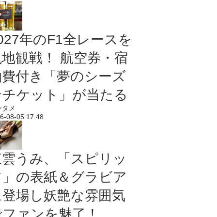
027年のF1全レースを
現地観戦！ 航空券・宿
泊費付き「夢のシーズ
ンチケット」が当たる
ンタメ
6-08-05 17:48
東雲うみ、「スピリッ
ツ」の表紙＆グラビア
に登場し妖艶な雰囲気
でファンを魅了！