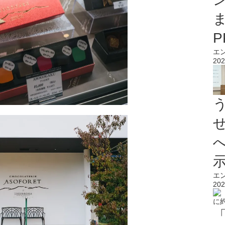
エ
202
エ
202