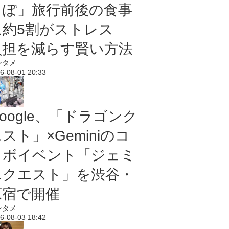
っぽ」旅行前後の食事
に約5割がストレス
負担を減らす賢い方法
ンタメ
6-08-01 20:33
oogle、「ドラゴンク
スト」×Geminiのコ
ラボイベント「ジェミ
ニクエスト」を渋谷・
原宿で開催
ンタメ
6-08-03 18:42