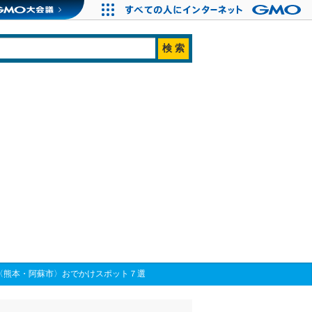
〈熊本・阿蘇市〉おでかけスポット７選