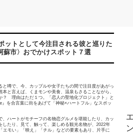
ポットとして今注目される彼と巡りた
・阿蘇市〉おでかけスポット７選
ると噂で、今、カップルや女子たちの間で注目度があがっ
熊本と言えば、くまモンや美食、温泉もさることながら、
か？ 理由はただ１つ。「恋人の聖地化プロジェクト」と
s Love』を合言葉に街をあげて「神秘×ハートフル」なスポッ
エ
で、ハートがモチーフの名物恋グルメを堪能したり、カッ
したり、見て、触って、楽しめる観光名物が、2022年
る「エモい」「映え」「チル」などの要素もあり、片手に