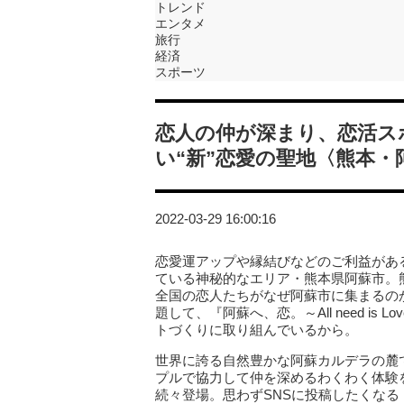
トレンド
エンタメ
旅行
経済
スポーツ
恋人の仲が深まり、恋活ス
い“新”恋愛の聖地〈熊本
2022-03-29 16:00:16
恋愛運アップや縁結びなどのご利益があ
ている神秘的なエリア・熊本県阿蘇市。
全国の恋人たちがなぜ阿蘇市に集まるの
題して、『阿蘇へ、恋。～All need i
トづくりに取り組んでいるから。
世界に誇る自然豊かな阿蘇カルデラの麓
プルで協力して仲を深めるわくわく体験を
続々登場。思わずSNSに投稿したくな