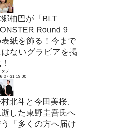
本郷柚巴が「BLT
ONSTER Round 9」
の表紙を飾る！今まで
にはないグラビアを掲
載！
ンタメ
6-07-31 19:00
松村北斗と今田美桜、
急逝した東野圭吾氏へ
誓う「多くの方へ届け