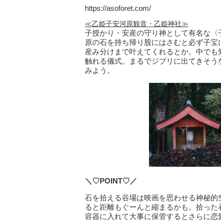
https://asoforet.com/
≪乙姫子安河原観音・乙姫神社≫
子授かり・安産の守り神として有名な〈
原の石を持ち帰り股にはさむと必ず子宝
産み分けまで叶えてくれるとか。中でも
触れる儀式。まるでジブリに出てきそう
みよう。
＼♡POINT♡／
石を拾える谷場は映画を思わせる神秘的
ると距離もぐーんと縮まるかも。拾った
容器に入れて大事に保管するとさらに恋愛