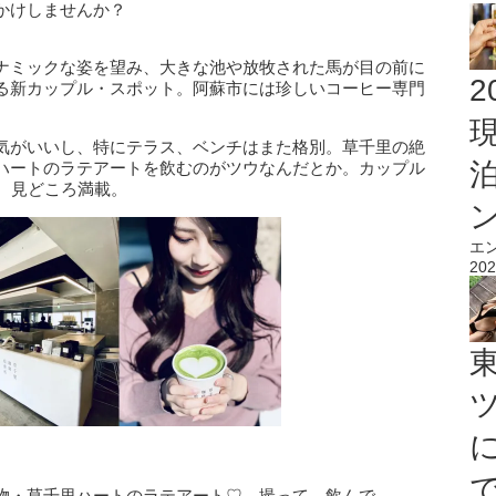
かけしませんか？
ナミックな姿を望み、大きな池や放牧された馬が目の前に
2
る新カップル・スポット。阿蘇市には珍しいコーヒー専門
気がいいし、特にテラス、ベンチはまた格別。草千里の絶
ハートのラテアートを飲むのがツウなんだとか。カップル
、見どころ満載。
エ
202
物・草千里ハートのラテアート♡。撮って、飲んで、