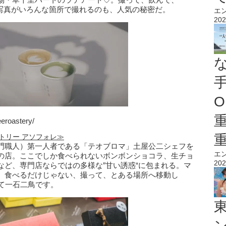
え写真がいろんな箇所で撮れるのも、人気の秘密だ。
エ
202
O
eroastery/
コラトリー アソフォレ≫
門職人）第一人者である「テオブロマ」土屋公二シェフを
エ
の店。ここでしか食べられないボンボンショコラ、生チョ
202
など、専門店ならではの多様な″甘い誘惑“に包まれる。マ
、食べるだけじゃない、撮って、とある場所へ移動し
んて一石二鳥です。