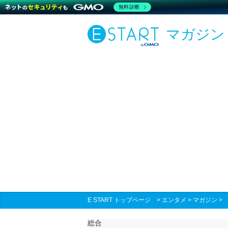
無料診断
マガジン
E START トップページ
>
エンタメ
>
マガジン
総合