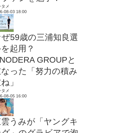
ンタメ
6-08-03 18:00
なぜ59歳の三浦知良選
手を起用？
NODERA GROUPと
重なった「努力の積み
重ね」
ンタメ
6-08-05 16:00
東雲うみが「ヤングキ
ング」のグラビアで泡