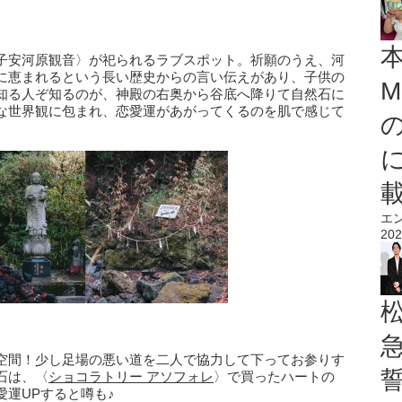
子安河原観音〉が祀られるラブスポット。祈願のうえ、河
に恵まれるという長い歴史からの言い伝えがあり、子供の
M
知る人ぞ知るのが、神殿の右奥から谷底へ降りて自然石に
な世界観に包まれ、恋愛運があがってくるのを肌で感じて
エ
202
空間！少し足場の悪い道を二人で協力して下ってお参りす
石は、〈
ショコラトリー アソフォレ
〉で買ったハートの
運UPすると噂も♪