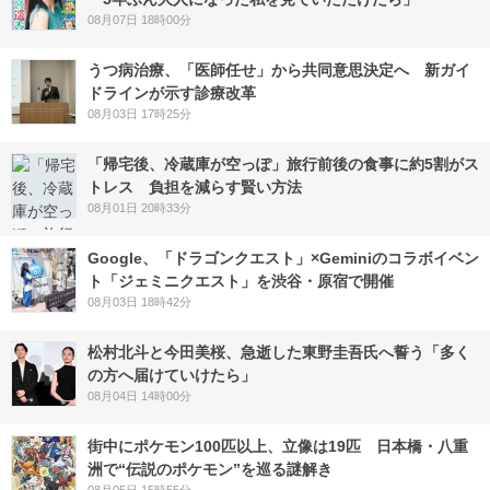
08月07日 18時00分
うつ病治療、「医師任せ」から共同意思決定へ 新ガイ
ドラインが示す診療改革
08月03日 17時25分
「帰宅後、冷蔵庫が空っぽ」旅行前後の食事に約5割がス
トレス 負担を減らす賢い方法
08月01日 20時33分
Google、「ドラゴンクエスト」×Geminiのコラボイベン
ト「ジェミニクエスト」を渋谷・原宿で開催
08月03日 18時42分
松村北斗と今田美桜、急逝した東野圭吾氏へ誓う「多く
の方へ届けていけたら」
08月04日 14時00分
街中にポケモン100匹以上、立像は19匹 日本橋・八重
洲で“伝説のポケモン”を巡る謎解き