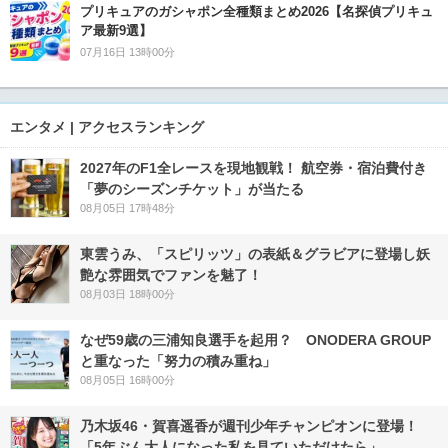
プリキュアのガシャポン全種類まとめ2026【名探偵プリキュ
ア最新9選】
07月16日 13時00分
エンタメ | アクセスランキング
2027年のF1全レースを現地観戦！ 航空券・宿泊費付き
「夢のシーズンチケット」が当たる
08月05日 17時48分
東雲うみ、「スピリッツ」の表紙＆グラビアに登場し妖
艶な雰囲気でファンを魅了！
08月03日 18時00分
なぜ59歳の三浦知良選手を起用？ ONODERA GROUP
と重なった「努力の積み重ね」
08月05日 16時00分
乃木坂46・賀喜遥香が週刊少年チャンピオンに登場！
「5年ぶん大人になった私を見ていただけたら」