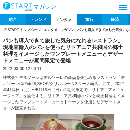
マガジン
総合
トレンド
旅行
経済
エンタメ
E START トップページ
エンタメ
マガジン
パンも購入できて旅した気分にな
パンも購入できて旅した気分になれるレストラン。
現地直輸入のパンを使ったリトアニア共和国の郷土
料理をイメージしたワンプレートメニューとデザー
トメニューが期間限定で登場
2022-03-30 12:00:11
株式会社デルソーレはデルソーレの商品を楽しめるレストラン「デ
ルソーレ®&#xfe0f;SHOP/グリルハーベスター大崎店」にて、2022
年4月4日（月）〜5月15日（日）の期間限定で「リトアニアメニュ
ーフェア」を開催する。リトアニア共和国のパンと郷土料理をイメ
ージしたワンプレートメニューとドーナツを使用したデザートメニ
ューが販売される。