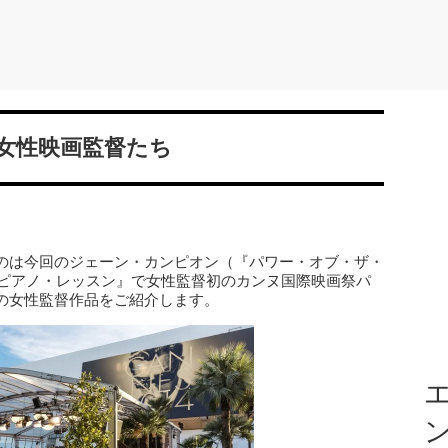
女性映画監督たち
のは今回のジェーン・カンピオン（『パワー・オブ・ザ・
『ピアノ・レッスン』で女性監督初のカンヌ国際映画祭パ
の女性監督作品をご紹介します。
エ