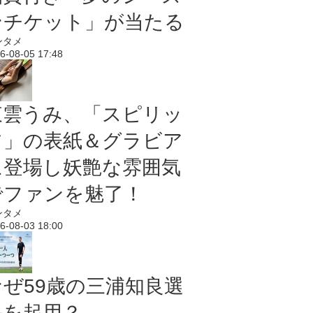
ンチケット」が当たる
ンタメ
6-08-05 17:48
東雲うみ、「スピリッ
ツ」の表紙＆グラビア
に登場し妖艶な雰囲気
でファンを魅了！
ンタメ
6-08-03 18:00
なぜ59歳の三浦知良選
手を起用？