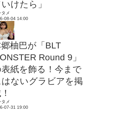
ていけたら」
ンタメ
6-08-04 14:00
本郷柚巴が「BLT
ONSTER Round 9」
の表紙を飾る！今まで
にはないグラビアを掲
載！
ンタメ
6-07-31 19:00