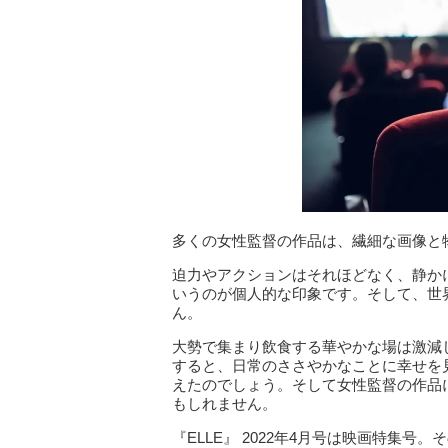
多くの女性監督の作品は、繊細な画像と
迫力やアクションはそれほどなく、静か
いうのが個人的な印象です。そして、世
ん。
大勢で集まり飲食する華やかな場は激減
すると、日常のささやかなことに幸せを
えたのでしょう。そして女性監督の作品
もしれません。
『ELLE』 2022年4月号は映画特集