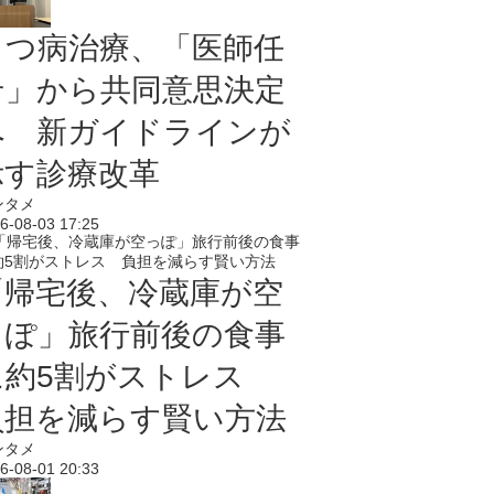
うつ病治療、「医師任
せ」から共同意思決定
へ 新ガイドラインが
示す診療改革
ンタメ
6-08-03 17:25
「帰宅後、冷蔵庫が空
っぽ」旅行前後の食事
に約5割がストレス
負担を減らす賢い方法
ンタメ
6-08-01 20:33