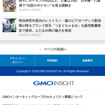
街中にポケモン100匹以上、立像は19匹 日本橋・八重
洲で“伝説のポケモン”を巡る謎解き
08月05日 15時55分
明治神宮外苑内のレストラン・森のビアガーデンで新潟
県が誇るブランド枝豆「つまりちゃまめ」を販売数量限
定で提供。えだまめ県の魅力を発信
08月05日 15時51分
ページの先頭へ
プライバシー
利用規約
免責事項
ポリシー
Copyright © 2026 GMO INSIGHT Inc. All Rights Reserved.
GMOインターネットグループのセキュリティ事業について