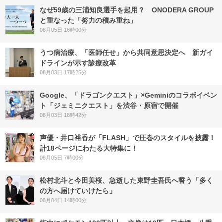
なぜ59歳の三浦知良選手を起用？ ONODERA GROUP
と重なった「努力の積み重ね」
08月05日 16時00分
うつ病治療、「医師任せ」から共同意思決定へ 新ガイ
ドラインが示す診療改革
08月03日 17時25分
Google、「ドラゴンクエスト」×Geminiのコラボイベン
ト「ジェミニクエスト」を渋谷・原宿で開催
08月03日 18時42分
声優・井口裕香が「FLASH」で圧巻のスタイルを披露！
計18ページにわたる大特集に！
08月05日 7時00分
松村北斗と今田美桜、急逝した東野圭吾氏へ誓う「多く
の方へ届けていけたら」
08月04日 14時00分