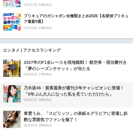
07月17日 13時00分
プリキュアのガシャポン全種類まとめ2026【名探偵プリキュ
ア最新9選】
07月16日 13時00分
エンタメ | アクセスランキング
2027年のF1全レースを現地観戦！ 航空券・宿泊費付き
「夢のシーズンチケット」が当たる
08月05日 17時48分
乃木坂46・賀喜遥香が週刊少年チャンピオンに登場！
「5年ぶん大人になった私を見ていただけたら」
08月07日 18時00分
東雲うみ、「スピリッツ」の表紙＆グラビアに登場し妖
艶な雰囲気でファンを魅了！
08月03日 18時00分