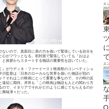
エ
202
けないので、真面目に肩の力を抜いて緊張している自分を
と心がフワッとなる。初対面で緊張していても『おはよ
」と挨拶からスタートする物語の重要性を説いていた。
エ
202
く』がウディネ・ファーイースト映画祭のコンペティショ
中川監督は「日本のローカルな世界を描いた物語が別の
か？それはこの映画にとって重要な事なので、その時の反
と遠征に期待。岸井も「この映画は物語も人との関わり方
るので、イタリアでそれがどのように感じてもらえるのか
に興味津々だった。
O