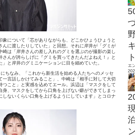
印象について「芯がありながらも、どこかひょうひょうと
さんに渡したりしていた」と回想。それに岸井が「グミが
中崎は「岸井さんの差し入れのグミを選ぶのが撮影の楽し
井さんが誇らしげに『グミを買ってきたんだよねえ！』と
た」と岸井のグミニケーションに目を細めていた。
エ
202
とにちなみ、「これから新生活を始める人たちへのメッセ
て一言話しかけてみること」、中崎は「相手に対して大切
持つこと」と実感を込めてエール。浜辺は「マスクをして
自身、マスクをしてから口角を上げない癖ができてしまっ
2
にしないくらい口角を上げるようにしています」とコロナ