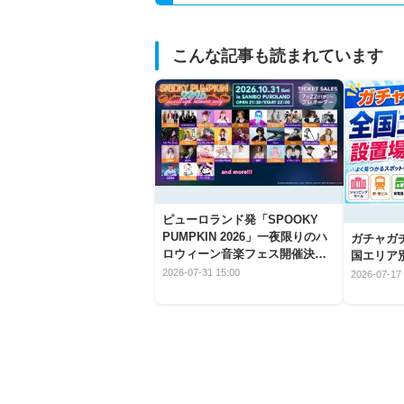
こんな記事も読まれています
ピューロランド発「SPOOKY
PUMPKIN 2026」一夜限りのハ
ガチャガ
ロウィーン音楽フェス開催決
国エリア別
定！
2026-07-31 15:00
2026-07-17 