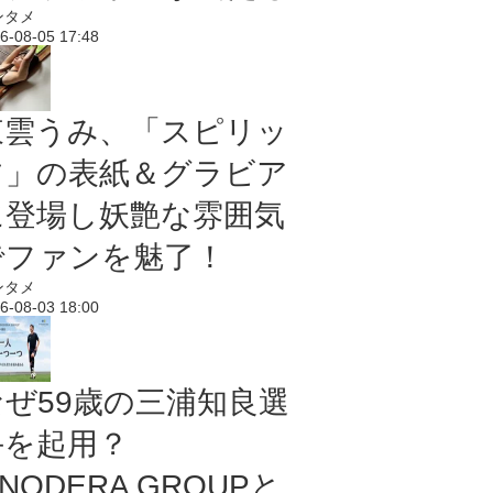
ンタメ
6-08-05 17:48
東雲うみ、「スピリッ
ツ」の表紙＆グラビア
に登場し妖艶な雰囲気
でファンを魅了！
ンタメ
6-08-03 18:00
なぜ59歳の三浦知良選
手を起用？
NODERA GROUPと