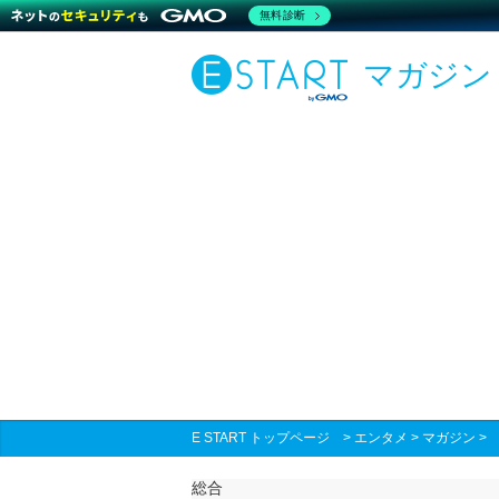
無料診断
マガジン
E START トップページ
>
エンタメ
>
マガジン
総合