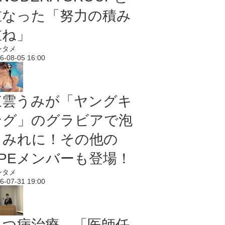
重なった「努力の積み
重ね」
ンタメ
6-08-05 16:00
東雲うみが「ヤングキ
ング」のグラビアで泡
まみれに！その他の
PPEメンバーも登場！
ンタメ
6-07-31 19:00
うつ病治療、「医師任