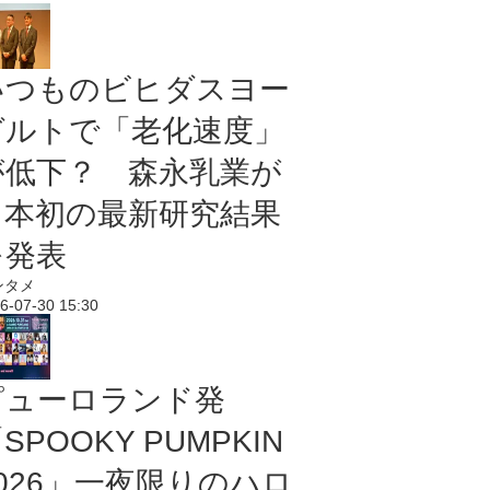
いつものビヒダスヨー
グルトで「老化速度」
が低下？ 森永乳業が
日本初の最新研究結果
を発表
ンタメ
6-07-30 15:30
ピューロランド発
SPOOKY PUMPKIN
2026」一夜限りのハロ