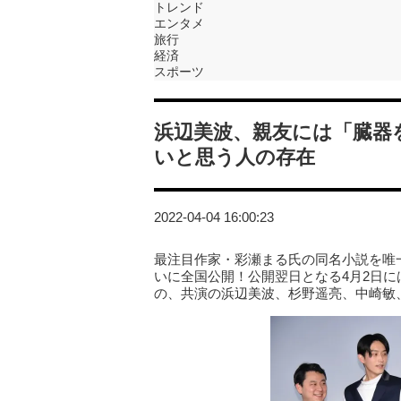
トレンド
エンタメ
旅行
経済
スポーツ
浜辺美波、親友には「臓器
いと思う人の存在
2022-04-04 16:00:23
最注目作家・彩瀬まる氏の同名小説を唯
いに全国公開！公開翌日となる4月2日
の、共演の浜辺美波、杉野遥亮、中崎敏