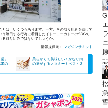
G
エ
ことは、いくつもあります。一方、その取り組みを続けて
いう毎日する行為に着目したイトーヨーカドーのSDGs。
れる取り組みではないでしょうか。
情報提供元：
マガジンサミット
エ
富岳」
柔らかくて美味しい！かなり肉
202
成果の
の味がする大豆ミートベスト３