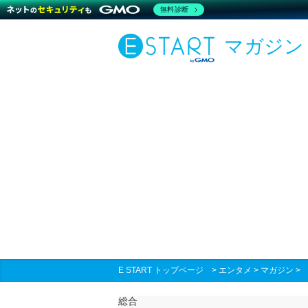
無料診断
マガジン
E START トップページ
>
エンタメ
>
マガジン
総合