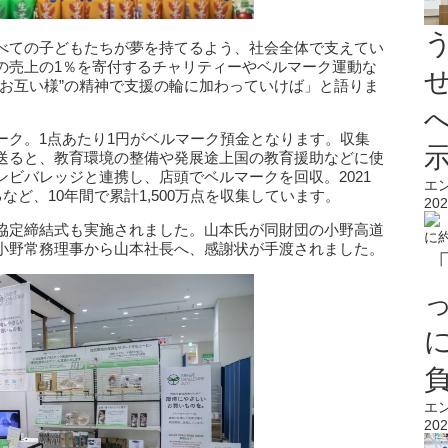
べての子どもたちが夢を持てるよう、社会全体で支えてい
の売上の1％を寄付するチャリティーやベルマーク運動な
“お互い様”の精神で支援の輪に加わっていけば」と語りま
ーク。1点あたり1円がベルマーク預金となります。収集
送ると、教育環境の整備や発展途上国の教育援助などに使
ビバレッジと連携し、店頭でベルマークを回収。2021
エ
など、10年間で累計1,500万点を収集しています。
202
協定締結式も実施されました。山本氏が同財団の小野高道
小野常務理事から山本社長へ、感謝状が手渡されました。
エ
202