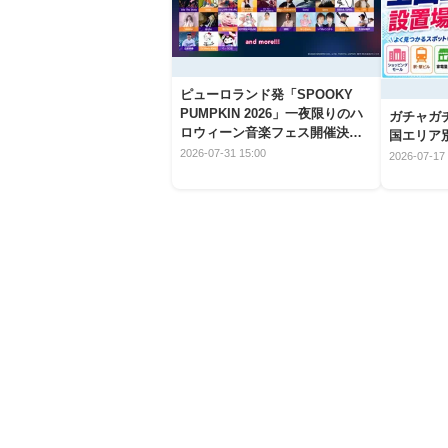
ピューロランド発「SPOOKY
PUMPKIN 2026」一夜限りのハ
ガチャガ
ロウィーン音楽フェス開催決
国エリア別
定！
2026-07-31 15:00
2026-07-17 