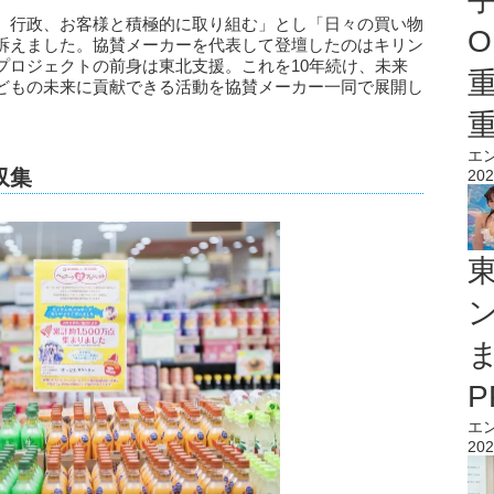
、行政、お客様と積極的に取り組む」とし「日々の買い物
O
訴えました。協賛メーカーを代表して登壇したのはキリン
プロジェクトの前身は東北支援。これを10年続け、未来
どもの未来に貢献できる活動を協賛メーカー一同で展開し
エ
収集
202
エ
202