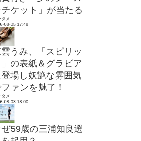
ンチケット」が当たる
ンタメ
6-08-05 17:48
東雲うみ、「スピリッ
ツ」の表紙＆グラビア
に登場し妖艶な雰囲気
でファンを魅了！
ンタメ
6-08-03 18:00
なぜ59歳の三浦知良選
手を起用？