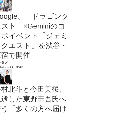
oogle、「ドラゴンク
スト」×Geminiのコ
ラボイベント「ジェミ
ニクエスト」を渋谷・
原宿で開催
ンタメ
6-08-03 18:42
松村北斗と今田美桜、
急逝した東野圭吾氏へ
誓う「多くの方へ届け