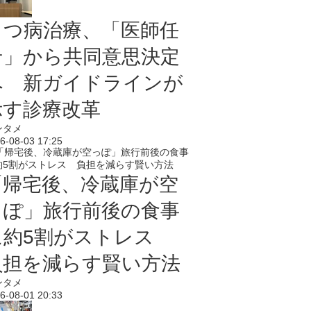
うつ病治療、「医師任
せ」から共同意思決定
へ 新ガイドラインが
示す診療改革
ンタメ
6-08-03 17:25
「帰宅後、冷蔵庫が空
っぽ」旅行前後の食事
に約5割がストレス
負担を減らす賢い方法
ンタメ
6-08-01 20:33