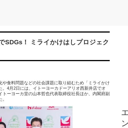
SDGs！ ミライかけはしプロジェク
化や食料問題などの社会課題に取り組むため「ミライかけ
た。4月2日には、イトーヨーカドーアリオ西新井店でオ
イトーヨーカ堂の山本哲也代表取締役社長ほか、内閣府副
た。
エ