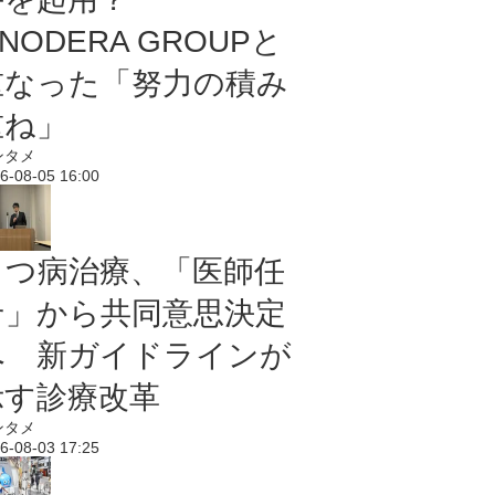
NODERA GROUPと
重なった「努力の積み
重ね」
ンタメ
6-08-05 16:00
うつ病治療、「医師任
せ」から共同意思決定
へ 新ガイドラインが
示す診療改革
ンタメ
6-08-03 17:25