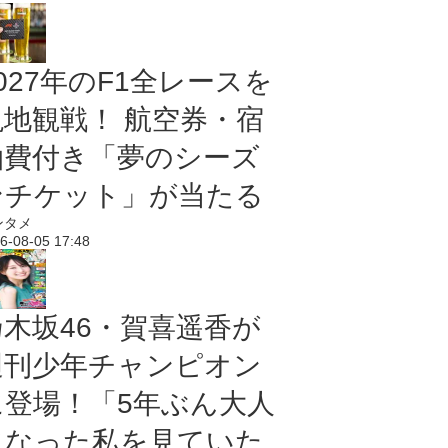
027年のF1全レースを
現地観戦！ 航空券・宿
泊費付き「夢のシーズ
ンチケット」が当たる
ンタメ
6-08-05 17:48
乃木坂46・賀喜遥香が
週刊少年チャンピオン
に登場！「5年ぶん大人
になった私を見ていた