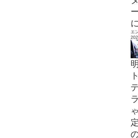
エ
202