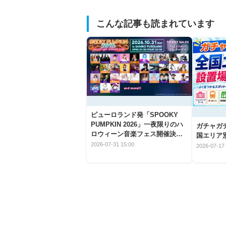
こんな記事も読まれています
ピューロランド発「SPOOKY
PUMPKIN 2026」一夜限りのハ
ガチャガ
ロウィーン音楽フェス開催決
国エリア別
定！
2026-07-31 15:00
2026-07-17 