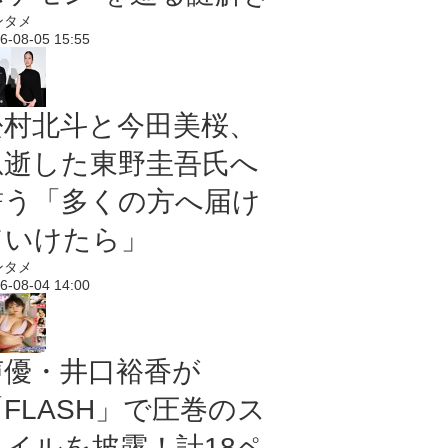
ンタメ
6-08-05 15:55
松村北斗と今田美桜、
急逝した東野圭吾氏へ
誓う「多くの方へ届け
ていけたら」
ンタメ
6-08-04 14:00
声優・井口裕香が
「FLASH」で圧巻のス
タイルを披露！計18ペ