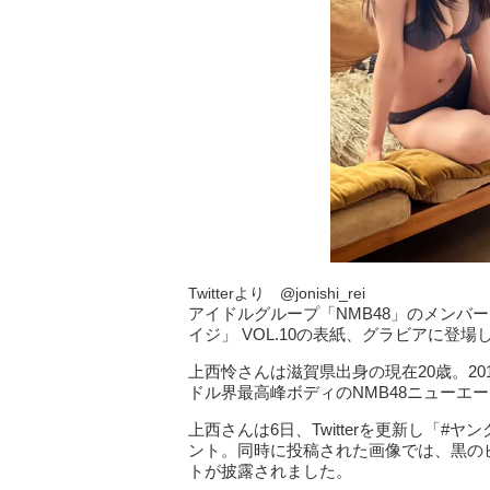
Twitterより @jonishi_rei
アイドルグループ「NMB48」のメンバ
イジ」 VOL.10の表紙、グラビアに登場
上西怜さんは滋賀県出身の現在20歳。20
ドル界最高峰ボディのNMB48ニューエ
上西さんは6日、Twitterを更新し「
ント。同時に投稿された画像では、黒の
トが披露されました。