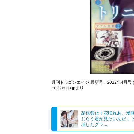
月刊ドラゴンエイジ 最新号：2022年4月号 (発
Fujisan.co.jpより
凝視禁止！花咲れあ、漫
じらう君が見たいんだ 」
ボしたグラ...