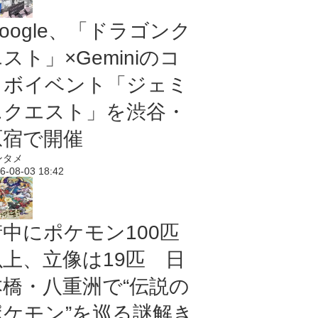
oogle、「ドラゴンク
スト」×Geminiのコ
ラボイベント「ジェミ
ニクエスト」を渋谷・
原宿で開催
ンタメ
6-08-03 18:42
街中にポケモン100匹
以上、立像は19匹 日
本橋・八重洲で“伝説の
ポケモン”を巡る謎解き