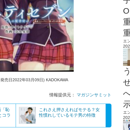
O
エ
202
売日2022年03月09日) KADOKAWA
情報提供元：
マガジンサミット
画「恥
これさえ押さえればモテる？女
エ
とコラ
性慣れしているモテ男の特徴
202