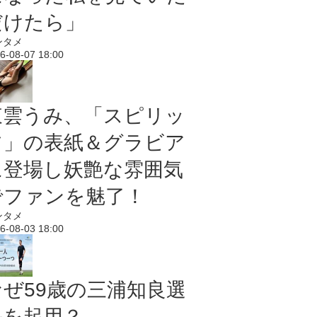
だけたら」
ンタメ
6-08-07 18:00
東雲うみ、「スピリッ
ツ」の表紙＆グラビア
に登場し妖艶な雰囲気
でファンを魅了！
ンタメ
6-08-03 18:00
なぜ59歳の三浦知良選
手を起用？