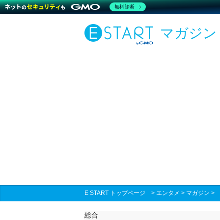
無料診断
マガジン
E START トップページ
>
エンタメ
>
マガジン
総合