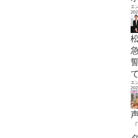
エ
202
エ
202