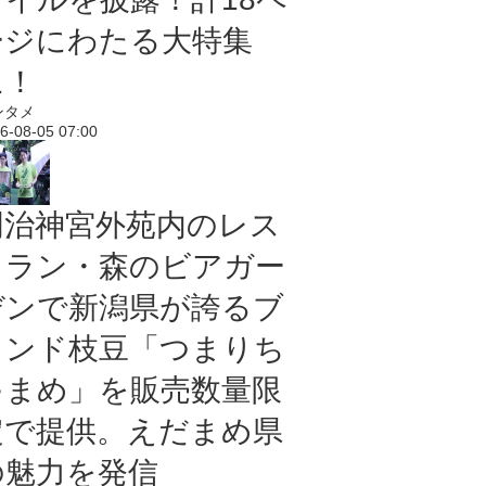
ージにわたる大特集
に！
ンタメ
6-08-05 07:00
明治神宮外苑内のレス
トラン・森のビアガー
デンで新潟県が誇るブ
ランド枝豆「つまりち
ゃまめ」を販売数量限
定で提供。えだまめ県
の魅力を発信