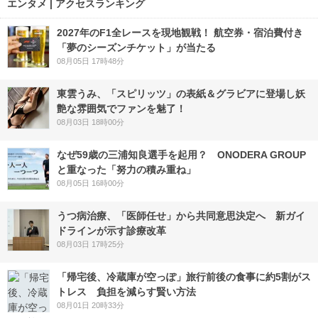
エンタメ | アクセスランキング
2027年のF1全レースを現地観戦！ 航空券・宿泊費付き
「夢のシーズンチケット」が当たる
08月05日 17時48分
東雲うみ、「スピリッツ」の表紙＆グラビアに登場し妖
艶な雰囲気でファンを魅了！
08月03日 18時00分
なぜ59歳の三浦知良選手を起用？ ONODERA GROUP
と重なった「努力の積み重ね」
08月05日 16時00分
うつ病治療、「医師任せ」から共同意思決定へ 新ガイ
ドラインが示す診療改革
08月03日 17時25分
「帰宅後、冷蔵庫が空っぽ」旅行前後の食事に約5割がス
トレス 負担を減らす賢い方法
08月01日 20時33分