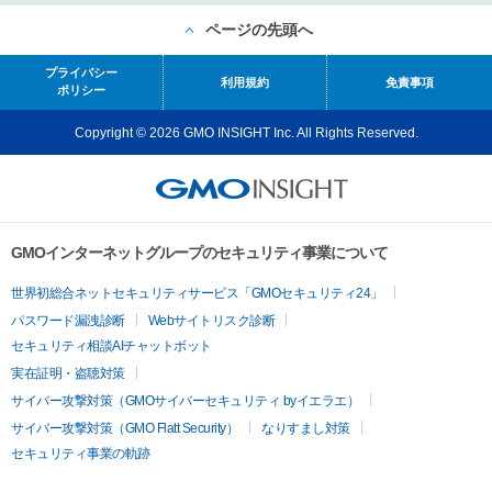
ページの先頭へ
プライバシー
利用規約
免責事項
ポリシー
Copyright © 2026 GMO INSIGHT Inc. All Rights Reserved.
GMOインターネットグループのセキュリティ事業について
世界初総合ネットセキュリティサービス「GMOセキュリティ24」
パスワード漏洩診断
Webサイトリスク診断
セキュリティ相談AIチャットボット
実在証明・盗聴対策
サイバー攻撃対策（GMOサイバーセキュリティ byイエラエ）
サイバー攻撃対策（GMO Flatt Security）
なりすまし対策
セキュリティ事業の軌跡