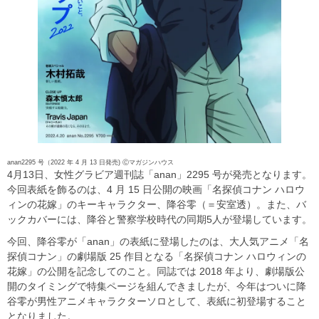
anan2295 号（2022 年 4 月 13 日発売) Ⓒマガジンハウス
4月13日、女性グラビア週刊誌「anan」2295 号が発売となります。
今回表紙を飾るのは、4 月 15 日公開の映画「名探偵コナン ハロウ
ィンの花嫁」のキーキャラクター、降谷零（＝安室透）。また、バ
ックカバーには、降谷と警察学校時代の同期5人が登場しています。
今回、降谷零が「anan」の表紙に登場したのは、大人気アニメ「名
探偵コナン」の劇場版 25 作目となる「名探偵コナン ハロウィンの
花嫁」の公開を記念してのこと。同誌では 2018 年より、劇場版公
開のタイミングで特集ページを組んできましたが、今年はついに降
谷零が男性アニメキャラクターソロとして、表紙に初登場すること
となりました。