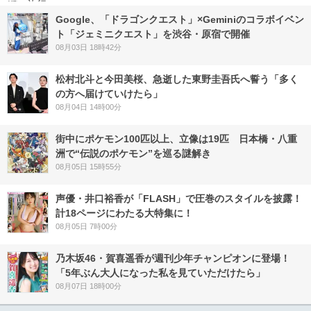
Google、「ドラゴンクエスト」×Geminiのコラボイベン
ト「ジェミニクエスト」を渋谷・原宿で開催
08月03日 18時42分
松村北斗と今田美桜、急逝した東野圭吾氏へ誓う「多く
の方へ届けていけたら」
08月04日 14時00分
街中にポケモン100匹以上、立像は19匹 日本橋・八重
洲で“伝説のポケモン”を巡る謎解き
08月05日 15時55分
声優・井口裕香が「FLASH」で圧巻のスタイルを披露！
計18ページにわたる大特集に！
08月05日 7時00分
乃木坂46・賀喜遥香が週刊少年チャンピオンに登場！
「5年ぶん大人になった私を見ていただけたら」
08月07日 18時00分