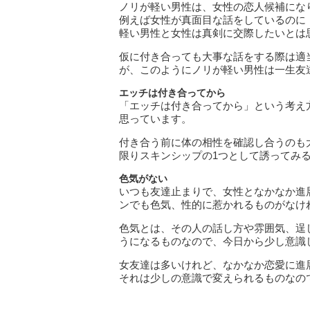
ノリが軽い男性は、女性の恋人候補にな
例えば女性が真面目な話をしているのに
軽い男性と女性は真剣に交際したいとは
仮に付き合っても大事な話をする際は適
が、このようにノリが軽い男性は一生友
エッチは付き合ってから
「エッチは付き合ってから」という考え
思っています。
付き合う前に体の相性を確認し合うのも
限りスキンシップの1つとして誘ってみ
色気がない
いつも友達止まりで、女性となかなか進
ンでも色気、性的に惹かれるものがなけ
色気とは、その人の話し方や雰囲気、逞
うになるものなので、今日から少し意識
女友達は多いけれど、なかなか恋愛に進
それは少しの意識で変えられるものなの