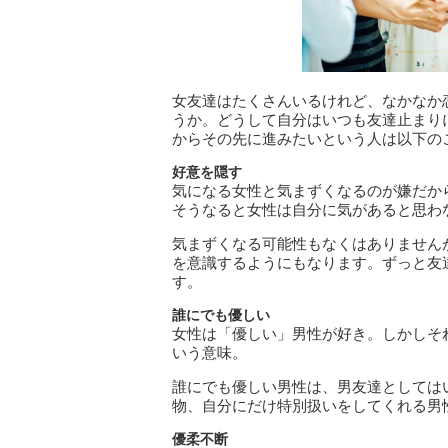
女友達はたくさんいるけれど、なかなか
うか。どうして自分はいつも友達止まり
からその先に進みたいという人は以下の
好意を隠す
気になる女性と気まずくなるのが嫌だ
そうなると女性は自分に気があると思わ
気まずくなる可能性もなくはありません
を意識するようにもなります。ずっと友
す。
誰にでも優しい
女性は「優しい」男性が好き。しかしそ
いう意味。
誰にでも優しい男性は、男友達としては
物、自分にだけ特別扱いをしてくれる男
優柔不断