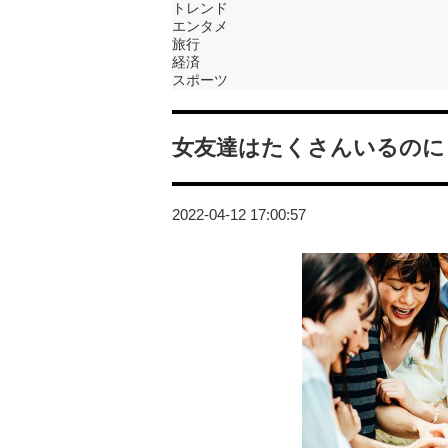
トレンド
エンタメ
旅行
経済
スポーツ
女友達はたくさんいるのに
2022-04-12 17:00:57