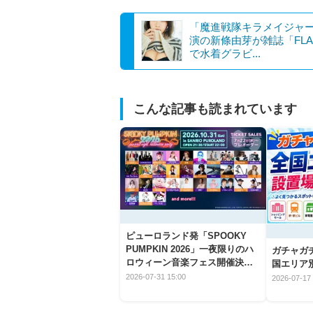
「魔進戦隊キラメイジャ
演の新條由芽が雑誌「FLA
で水着グラビ...
こんな記事も読まれています
ピューロランド発「SPOOKY
PUMPKIN 2026」一夜限りのハ
ガチャガ
ロウィーン音楽フェス開催決
国エリア別
定！
2026-07-31 15:00
2026-07-17 