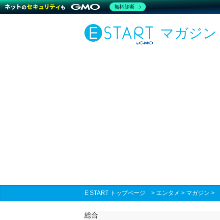
無料診断
マガジン
E START トップページ
>
エンタメ
>
マガジン
総合