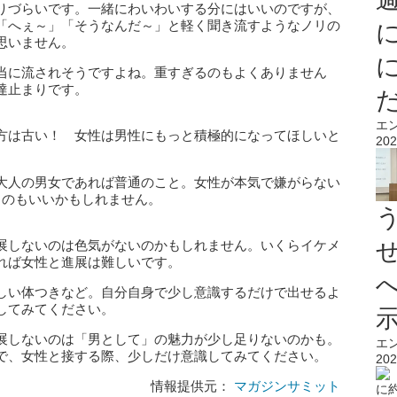
りづらいです。一緒にわいわいする分にはいいのですが、
「へぇ～」「そうなんだ～」と軽く聞き流すようなノリの
思いません。
当に流されそうですよね。重すぎるのもよくありません
達止まりです。
エ
方は古い！ 女性は男性にもっと積極的になってほしいと
202
大人の男女であれば普通のこと。女性が本気で嫌がらない
るのもいいかもしれません。
展しないのは色気がないのかもしれません。いくらイケメ
れば女性と進展は難しいです。
しい体つきなど。自分自身で少し意識するだけで出せるよ
してみてください。
展しないのは「男として」の魅力が少し足りないのかも。
エ
で、女性と接する際、少しだけ意識してみてください。
202
情報提供元：
マガジンサミット