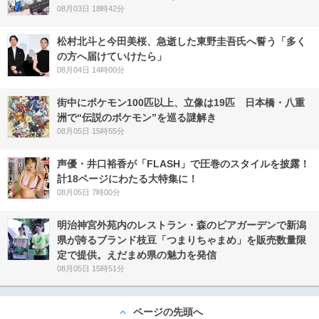
08月03日 18時42分
松村北斗と今田美桜、急逝した東野圭吾氏へ誓う「多く
の方へ届けていけたら」
08月04日 14時00分
街中にポケモン100匹以上、立像は19匹 日本橋・八重
洲で“伝説のポケモン”を巡る謎解き
08月05日 15時55分
声優・井口裕香が「FLASH」で圧巻のスタイルを披露！
計18ページにわたる大特集に！
08月05日 7時00分
明治神宮外苑内のレストラン・森のビアガーデンで新潟
県が誇るブランド枝豆「つまりちゃまめ」を販売数量限
定で提供。えだまめ県の魅力を発信
08月05日 15時51分
ページの先頭へ