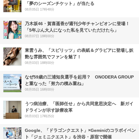
「夢のシーズンチケット」が当たる
08月05日 17時48分
乃木坂46・賀喜遥香が週刊少年チャンピオンに登場！
「5年ぶん大人になった私を見ていただけたら」
08月07日 18時00分
東雲うみ、「スピリッツ」の表紙＆グラビアに登場し妖
艶な雰囲気でファンを魅了！
08月03日 18時00分
なぜ59歳の三浦知良選手を起用？ ONODERA GROUP
と重なった「努力の積み重ね」
08月05日 16時00分
うつ病治療、「医師任せ」から共同意思決定へ 新ガイ
ドラインが示す診療改革
08月03日 17時25分
Google、「ドラゴンクエスト」×Geminiのコラボイベン
ト「ジェミニクエスト」を渋谷・原宿で開催