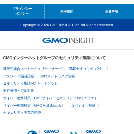
プライバシー
利用規約
免責事項
ポリシー
Copyright © 2026 GMO INSIGHT Inc. All Rights Reserved.
GMOインターネットグループのセキュリティ事業について
世界初総合ネットセキュリティサービス「GMOセキュリティ24」
パスワード漏洩診断
Webサイトリスク診断
セキュリティ相談AIチャットボット
実在証明・盗聴対策
サイバー攻撃対策（GMOサイバーセキュリティ byイエラエ）
サイバー攻撃対策（GMO Flatt Security）
なりすまし対策
セキュリティ事業の軌跡