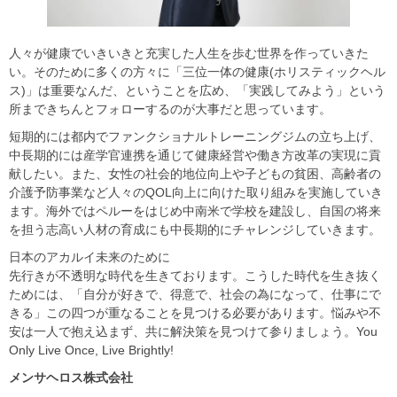
人々が健康でいきいきと充実した人生を歩む世界を作っていきた
い。そのために多くの方々に「三位一体の健康(ホリスティックヘル
ス)」は重要なんだ、ということを広め、「実践してみよう」という
所まできちんとフォローするのが大事だと思っています。
短期的には都内でファンクショナルトレーニングジムの立ち上げ、
中長期的には産学官連携を通じて健康経営や働き方改革の実現に貢
献したい。また、女性の社会的地位向上や子どもの貧困、高齢者の
介護予防事業など人々のQOL向上に向けた取り組みを実施していき
ます。海外ではペルーをはじめ中南米で学校を建設し、自国の将来
を担う志高い人材の育成にも中長期的にチャレンジしていきます。
日本のアカルイ未来のために
先行きが不透明な時代を生きております。こうした時代を生き抜く
ためには、「自分が好きで、得意で、社会の為になって、仕事にで
きる」この四つが重なることを見つける必要があります。悩みや不
安は一人で抱え込まず、共に解決策を見つけて参りましょう。You
Only Live Once, Live Brightly!
メンサヘロス株式会社