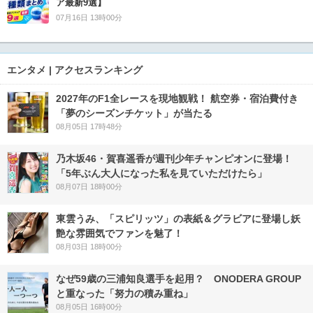
ア最新9選】
07月16日 13時00分
エンタメ | アクセスランキング
2027年のF1全レースを現地観戦！ 航空券・宿泊費付き
「夢のシーズンチケット」が当たる
08月05日 17時48分
乃木坂46・賀喜遥香が週刊少年チャンピオンに登場！
「5年ぶん大人になった私を見ていただけたら」
08月07日 18時00分
東雲うみ、「スピリッツ」の表紙＆グラビアに登場し妖
艶な雰囲気でファンを魅了！
08月03日 18時00分
なぜ59歳の三浦知良選手を起用？ ONODERA GROUP
と重なった「努力の積み重ね」
08月05日 16時00分