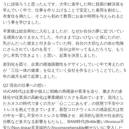
うに頑張ろうと思ったんです。大学に進学した時に貧困の解決策を
学んでいく中で、仕事を作り上げることで安定した雇用を創出し、
衣食住を満たし、そこから初めて教育にお金や時間を与えられると
いう事を学びました。
卒業後は総合商社に入社しましたが、なぜか自分の夢に近づいてい
る感覚がありませんでした。今のままではいけないと感じたのが、
乳がんだった彼女と付き合っていた時。自分の大切な人の命が危険
にさらされているのを見て、「自分は何やってるんだろうな、もう
少し本気で生きよう」と思い、起業を決意しました。
差別化を図り、企業の模倣困難性をデザインしていく中で考えたの
が「三位一体の健康」を伝えていく会社を作るということでした。5
年の歳月を経て起業しました。
Q2 現在の仕事への想い
VUCA時代は企業や個人に戦略の再構築や変革を迫り、働き方の多
様化や従業員の高齢化は事業継続リスクを高めています。混沌とし
たカオスの時代で多くの方が「心ここにあらず」の状態で不安やス
トレスを抱えて生きています。新型コロナウィルスの感染拡大は世
の中を一変し不安やストレスを増幅させ、経済的な損失や社会的な
分断など多大なる影響をもたらし、BANI時代(Brittle脆い/Anxious不
安な/Non-linear非直線的な/Incomprehensible解せない)に突入した