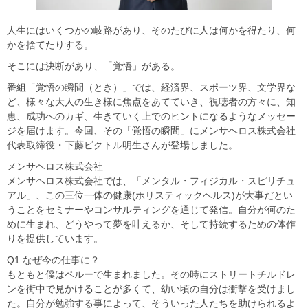
人生にはいくつかの岐路があり、そのたびに人は何かを得たり、何
かを捨てたりする。
そこには決断があり、「覚悟」がある。
番組「覚悟の瞬間（とき）」では、経済界、スポーツ界、文学界な
ど、様々な大人の生き様に焦点をあてていき、視聴者の方々に、知
恵、成功へのカギ、生きていく上でのヒントになるようなメッセー
ジを届けます。今回、その「覚悟の瞬間」にメンサヘロス株式会社
代表取締役・下藤ビクトル明生さんが登場しました。
メンサヘロス株式会社
メンサヘロス株式会社では、「メンタル・フィジカル・スピリチュ
アル」、この三位一体の健康(ホリスティックヘルス)が大事だとい
うことをセミナーやコンサルティングを通じて発信。自分が何のた
めに生まれ、どうやって夢を叶えるか、そして持続するための体作
りを提供しています。
Q1 なぜ今の仕事に？
もともと僕はペルーで生まれました。その時にストリートチルドレ
ンを街中で見かけることが多くて、幼い頃の自分は衝撃を受けまし
た。自分が勉強する事によって、そういった人たちを助けられるよ