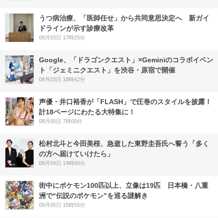
うつ病治療、「医師任せ」から共同意思決定へ 新ガイ
ドラインが示す診療改革
08月03日 17時25分
Google、「ドラゴンクエスト」×Geminiのコラボイベン
ト「ジェミニクエスト」を渋谷・原宿で開催
08月03日 18時42分
声優・井口裕香が「FLASH」で圧巻のスタイルを披露！
計18ページにわたる大特集に！
08月05日 7時00分
松村北斗と今田美桜、急逝した東野圭吾氏へ誓う「多く
の方へ届けていけたら」
08月04日 14時00分
街中にポケモン100匹以上、立像は19匹 日本橋・八重
洲で“伝説のポケモン”を巡る謎解き
08月05日 15時55分