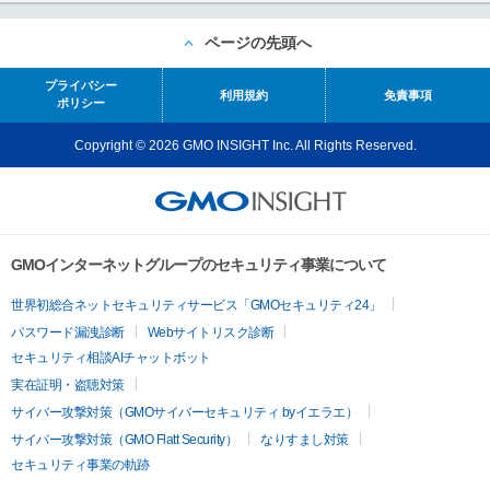
ページの先頭へ
プライバシー
利用規約
免責事項
ポリシー
Copyright © 2026 GMO INSIGHT Inc. All Rights Reserved.
GMOインターネットグループのセキュリティ事業について
世界初総合ネットセキュリティサービス「GMOセキュリティ24」
パスワード漏洩診断
Webサイトリスク診断
セキュリティ相談AIチャットボット
実在証明・盗聴対策
サイバー攻撃対策（GMOサイバーセキュリティ byイエラエ）
サイバー攻撃対策（GMO Flatt Security）
なりすまし対策
セキュリティ事業の軌跡