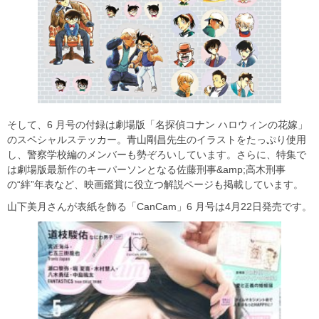
そして、6 月号の付録は劇場版「名探偵コナン ハロウィンの花嫁」
のスペシャルステッカー。青山剛昌先生のイラストをたっぷり使用
し、警察学校編のメンバーも勢ぞろいしています。さらに、特集で
は劇場版最新作のキーパーソンとなる佐藤刑事&amp;高木刑事
の“絆”年表など、映画鑑賞に役立つ解説ページも掲載しています。
山下美月さんが表紙を飾る「CanCam」6 月号は4月22日発売です。