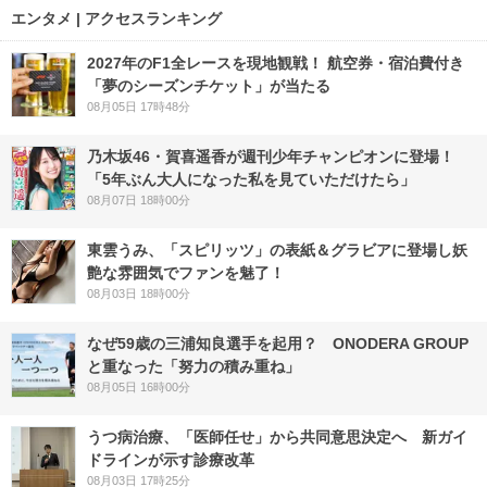
エンタメ | アクセスランキング
2027年のF1全レースを現地観戦！ 航空券・宿泊費付き
「夢のシーズンチケット」が当たる
08月05日 17時48分
乃木坂46・賀喜遥香が週刊少年チャンピオンに登場！
「5年ぶん大人になった私を見ていただけたら」
08月07日 18時00分
東雲うみ、「スピリッツ」の表紙＆グラビアに登場し妖
艶な雰囲気でファンを魅了！
08月03日 18時00分
なぜ59歳の三浦知良選手を起用？ ONODERA GROUP
と重なった「努力の積み重ね」
08月05日 16時00分
うつ病治療、「医師任せ」から共同意思決定へ 新ガイ
ドラインが示す診療改革
08月03日 17時25分