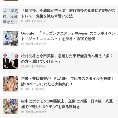
「帰宅後、冷蔵庫が空っぽ」旅行前後の食事に約5割がス
トレス 負担を減らす賢い方法
08月01日 20時33分
Google、「ドラゴンクエスト」×Geminiのコラボイベン
ト「ジェミニクエスト」を渋谷・原宿で開催
08月03日 18時42分
松村北斗と今田美桜、急逝した東野圭吾氏へ誓う「多く
の方へ届けていけたら」
08月04日 14時00分
声優・井口裕香が「FLASH」で圧巻のスタイルを披露！
計18ページにわたる大特集に！
08月05日 7時00分
街中にポケモン100匹以上、立像は19匹 日本橋・八重
洲で“伝説のポケモン”を巡る謎解き
08月05日 15時55分