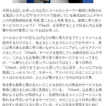
今回もお話しを伺ったのは主にコールセンターで一般的に利用され
る電話システム“CTI”をクラウドで提供している株式会社コムデザイ
ンの代表取締役社長 寺尾 憲二さんと寺尾 望さん。顧客に寄り添う
サービスのコンセプト「CXaaS」を活用することで社会に与える影
響や今のIT業界についてお話を伺った。
コールセンターの立ち上げなどの際に導入するプラットフォームを
提供するだけでなく、使えるところまでエンジニアがサポート、更
には導入後も企業に寄り添いながらエンジニアがしっかりアドバイ
スをしていく「CXaaS」サービスを提供している株式会社コムデザ
イン。このようなお客様に寄り添う形のサービスをつくってきた
が、一人勝ちしたいと思っているわけではなく、違う分野の
「CXaaS」が出てきてもいいと思っていると話す。エンジニアがお
客様にしっかりついて、サポート、アドバイスに入ることによりコ
ストはかかるものの、人と人が繋がるというのはやはり大事。
各企業も顧客と繋がるということを自分たちの商品やサービスをお
客様に届けるために強く意識をしている。「CXaaS」は企業とお客
様がよりお互いが気持ちよく、生産性のあるコミュニケーションを
取れるお手伝いができるサービスだ。そのことにより日本が更に住
みやすい社会になると思っている。そんな社会を実現するために