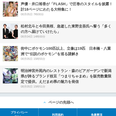
声優・井口裕香が「FLASH」で圧巻のスタイルを披露！
計18ページにわたる大特集に！
08月05日 7時00分
松村北斗と今田美桜、急逝した東野圭吾氏へ誓う「多く
の方へ届けていけたら」
08月04日 14時00分
街中にポケモン100匹以上、立像は19匹 日本橋・八重
洲で“伝説のポケモン”を巡る謎解き
08月05日 15時55分
明治神宮外苑内のレストラン・森のビアガーデンで新潟
県が誇るブランド枝豆「つまりちゃまめ」を販売数量限
定で提供。えだまめ県の魅力を発信
08月05日 15時51分
ページの先頭へ
プライバシー
利用規約
免責事項