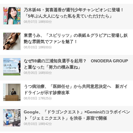
乃木坂46・賀喜遥香が週刊少年チャンピオンに登場！
「5年ぶん大人になった私を見ていただけたら」
08月07日 18時00分
東雲うみ、「スピリッツ」の表紙＆グラビアに登場し妖
艶な雰囲気でファンを魅了！
08月03日 18時00分
なぜ59歳の三浦知良選手を起用？ ONODERA GROUP
と重なった「努力の積み重ね」
08月05日 16時00分
うつ病治療、「医師任せ」から共同意思決定へ 新ガイ
ドラインが示す診療改革
08月03日 17時25分
Google、「ドラゴンクエスト」×Geminiのコラボイベン
ト「ジェミニクエスト」を渋谷・原宿で開催
08月03日 18時42分