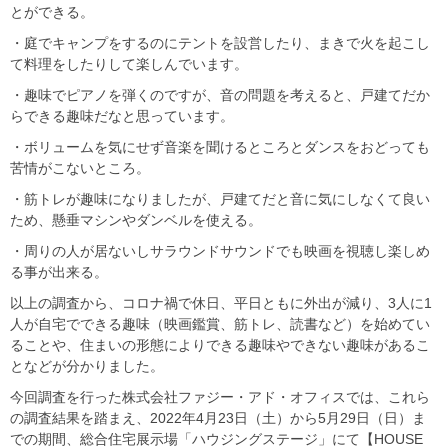
とができる。
・庭でキャンプをするのにテントを設営したり、まきで火を起こし
て料理をしたりして楽しんでいます。
・趣味でピアノを弾くのですが、音の問題を考えると、戸建てだか
らできる趣味だなと思っています。
・ボリュームを気にせず音楽を聞けるところとダンスをおどっても
苦情がこないところ。
・筋トレが趣味になりましたが、戸建てだと音に気にしなくて良い
ため、懸垂マシンやダンベルを使える。
・周りの人が居ないしサラウンドサウンドでも映画を視聴し楽しめ
る事が出来る。
以上の調査から、コロナ禍で休日、平日ともに外出が減り、3人に1
人が自宅でできる趣味（映画鑑賞、筋トレ、読書など）を始めてい
ることや、住まいの形態によりできる趣味やできない趣味があるこ
となどが分かりました。
今回調査を行った株式会社ファジー・アド・オフィスでは、これら
の調査結果を踏まえ、2022年4月23日（土）から5月29日（日）ま
での期間、総合住宅展示場「ハウジングステージ」にて【HOUSE