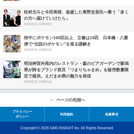
松村北斗と今田美桜、急逝した東野圭吾氏へ誓う「多く
の方へ届けていけたら」
08月04日 14時00分
街中にポケモン100匹以上、立像は19匹 日本橋・八重
洲で“伝説のポケモン”を巡る謎解き
08月05日 15時55分
明治神宮外苑内のレストラン・森のビアガーデンで新潟
県が誇るブランド枝豆「つまりちゃまめ」を販売数量限
定で提供。えだまめ県の魅力を発信
08月05日 15時51分
ページの先頭へ
プライバシー
利用規約
免責事項
ポリシー
Copyright © 2026 GMO INSIGHT Inc. All Rights Reserved.