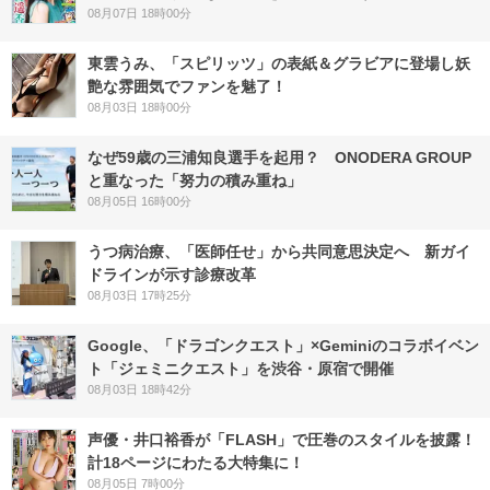
08月07日 18時00分
東雲うみ、「スピリッツ」の表紙＆グラビアに登場し妖
艶な雰囲気でファンを魅了！
08月03日 18時00分
なぜ59歳の三浦知良選手を起用？ ONODERA GROUP
と重なった「努力の積み重ね」
08月05日 16時00分
うつ病治療、「医師任せ」から共同意思決定へ 新ガイ
ドラインが示す診療改革
08月03日 17時25分
Google、「ドラゴンクエスト」×Geminiのコラボイベン
ト「ジェミニクエスト」を渋谷・原宿で開催
08月03日 18時42分
声優・井口裕香が「FLASH」で圧巻のスタイルを披露！
計18ページにわたる大特集に！
08月05日 7時00分