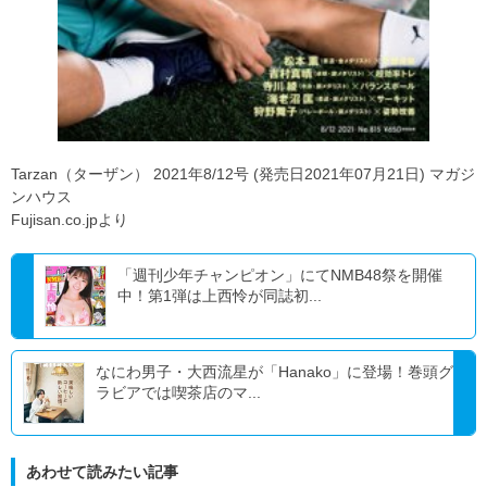
Tarzan（ターザン） 2021年8/12号 (発売日2021年07月21日) マガジ
ンハウス
Fujisan.co.jpより
「週刊少年チャンピオン」にてNMB48祭を開催
中！第1弾は上西怜が同誌初...
なにわ男子・大西流星が「Hanako」に登場！巻頭グ
ラビアでは喫茶店のマ...
あわせて読みたい記事