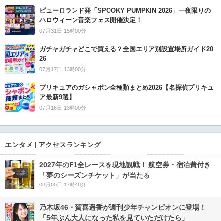
ピューロランド発「SPOOKY PUMPKIN 2026」一夜限りの
ハロウィーン音楽フェス開催決定！
07月31日 15時00分
ガチャガチャどこで買える？全国エリア別設置場所ガイド20
26
07月17日 13時00分
プリキュアのガシャポン全種類まとめ2026【名探偵プリキュ
ア最新9選】
07月16日 13時00分
エンタメ | アクセスランキング
2027年のF1全レースを現地観戦！ 航空券・宿泊費付き
「夢のシーズンチケット」が当たる
08月05日 17時48分
乃木坂46・賀喜遥香が週刊少年チャンピオンに登場！
「5年ぶん大人になった私を見ていただけたら」