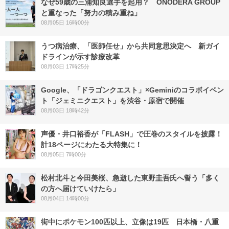
なぜ59歳の三浦知良選手を起用？ ONODERA GROUP
と重なった「努力の積み重ね」
08月05日 16時00分
うつ病治療、「医師任せ」から共同意思決定へ 新ガイ
ドラインが示す診療改革
08月03日 17時25分
Google、「ドラゴンクエスト」×Geminiのコラボイベン
ト「ジェミニクエスト」を渋谷・原宿で開催
08月03日 18時42分
声優・井口裕香が「FLASH」で圧巻のスタイルを披露！
計18ページにわたる大特集に！
08月05日 7時00分
松村北斗と今田美桜、急逝した東野圭吾氏へ誓う「多く
の方へ届けていけたら」
08月04日 14時00分
街中にポケモン100匹以上、立像は19匹 日本橋・八重