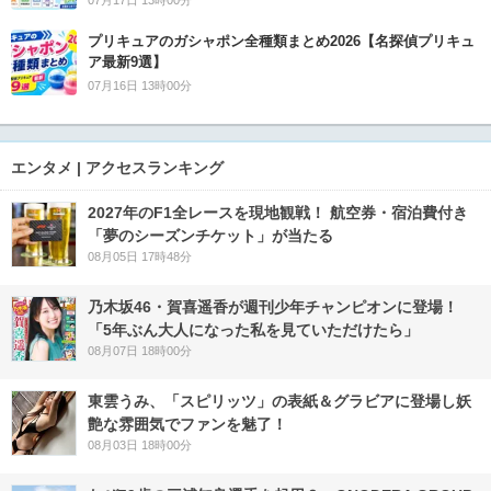
プリキュアのガシャポン全種類まとめ2026【名探偵プリキュ
ア最新9選】
07月16日 13時00分
エンタメ | アクセスランキング
2027年のF1全レースを現地観戦！ 航空券・宿泊費付き
「夢のシーズンチケット」が当たる
08月05日 17時48分
乃木坂46・賀喜遥香が週刊少年チャンピオンに登場！
「5年ぶん大人になった私を見ていただけたら」
08月07日 18時00分
東雲うみ、「スピリッツ」の表紙＆グラビアに登場し妖
艶な雰囲気でファンを魅了！
08月03日 18時00分