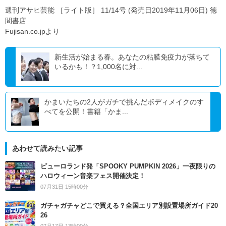
週刊アサヒ芸能 ［ライト版］ 11/14号 (発売日2019年11月06日) 徳
間書店
Fujisan.co.jpより
新生活が始まる春。あなたの粘膜免疫力が落ちて
いるかも！？1,000名に対...
かまいたちの2人がガチで挑んだボディメイクのす
べてを公開！書籍「かま...
あわせて読みたい記事
ピューロランド発「SPOOKY PUMPKIN 2026」一夜限りの
ハロウィーン音楽フェス開催決定！
07月31日 15時00分
ガチャガチャどこで買える？全国エリア別設置場所ガイド20
26
07月17日 13時00分