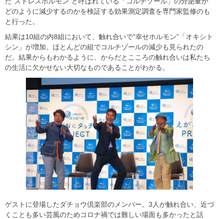
た”ストレスホルモン”と呼ばれている「コルチゾール」の分泌量が
どのように減少するのかを検証する効果測定調査を専門家監修のも
と行った。
結果は10組の内8組において、触れ合いで”幸せホルモン”「オキシト
シン」が増加。ほとんどの組でコルチゾールの減少も見られたの
だ。結果からもわかるように、からだとこころの触れ合いは私たち
の生活に欠かせない大切なものであることがわかる。
ゲストに登場したダチョウ倶楽部のメンバー。3人が触れ合い、近づ
くことも多い芸風のためコロナ禍では難しい場面も多かったと話