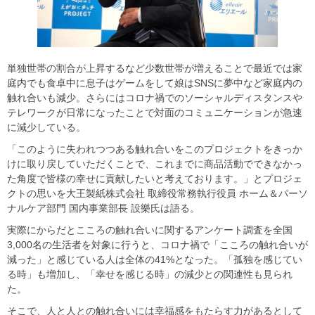
単独世帯の割合が上昇するなど少数世帯が増えることで最近では家
庭内でも食卓中に息子はゲームをして娘はSNSに夢中など家庭内の
触れ合いも減少。さらにはコロナ禍でのソーシャルディスタンスや
テレワークが日常になったことで対面のコミュニケーションが急速
に減少している。
「このように失われつつある触れ合いをこのプロジェクトをきっか
けに取り戻していただくことで、これまでに商品活動でできなかっ
た角度で皆様の幸せに貢献したいと考えております。」とプロジェ
クトの思いを大王製紙株式会社 取締役常務執行役員 ホーム＆パーソ
ナルケア部門 国内事業部長 設樂氏は語る。
実際にからだとこころの触れ合いに関するアンケート調査を全国
3,000名の生活者を対象に行うと、コロナ禍で「こころの触れ合いが
減った」と感じている人は全体の41%となった。「孤独を感じてい
る時」も増加し、「幸せを感じる時」の減少との関連性も見られ
た。
そこで、人と人との触れ合いには幸福感をもたらす力があるとして