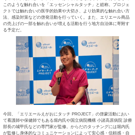
このような触れ合いを「エッセンシャルタッチ」と総称。プロジェ
クトでは触れ合いの医学的効果や大切さ、より効果的な触れ合い方
法、感染対策などの啓発活動を行っていく。また、エリエール商品
の売上げの一部を触れ合いが増える活動を行う地方自治体に寄附す
る予定だ。
今回、「エリエールえがおにタッチ PROJECT」の啓蒙活動におい
て看護師や保健師でもある堀内氏や国立病院機構 小諸高原病院 診療
部長の城甲氏などの専門家が監修。からだのタッチングには堀内氏
が監修し身体的なコミュニケーションによって安心感・信頼感・自