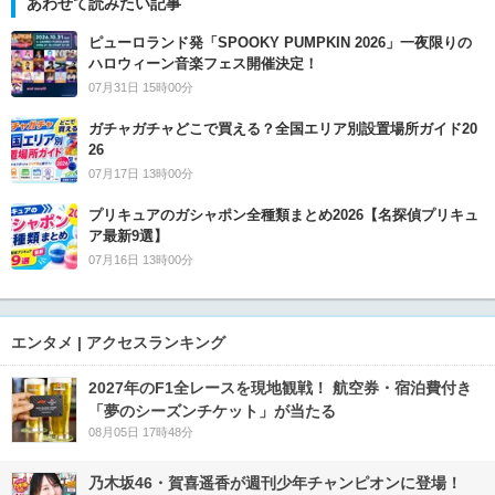
あわせて読みたい記事
ピューロランド発「SPOOKY PUMPKIN 2026」一夜限りの
ハロウィーン音楽フェス開催決定！
07月31日 15時00分
ガチャガチャどこで買える？全国エリア別設置場所ガイド20
26
07月17日 13時00分
プリキュアのガシャポン全種類まとめ2026【名探偵プリキュ
ア最新9選】
07月16日 13時00分
エンタメ | アクセスランキング
2027年のF1全レースを現地観戦！ 航空券・宿泊費付き
「夢のシーズンチケット」が当たる
08月05日 17時48分
乃木坂46・賀喜遥香が週刊少年チャンピオンに登場！