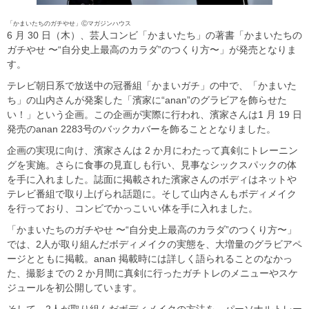
「かまいたちのガチやせ」Ⓒマガジンハウス
6 月 30 日（木）、芸人コンビ「かまいたち」の著書「かまいたちの
ガチやせ 〜“自分史上最高のカラダ”のつくり方〜」が発売となりま
す。
テレビ朝日系で放送中の冠番組「かまいガチ」の中で、「かまいた
ち」の山内さんが発案した「濱家に“anan”のグラビアを飾らせた
い！」という企画。この企画が実際に行われ、濱家さんは1 月 19 日
発売のanan 2283号のバックカバーを飾ることとなりました。
企画の実現に向け、濱家さんは 2 か月にわたって真剣にトレーニン
グを実施。さらに食事の見直しも行い、見事なシックスパックの体
を手に入れました。誌面に掲載された濱家さんのボディはネットや
テレビ番組で取り上げられ話題に。そして山内さんもボディメイク
を行っており、コンビでかっこいい体を手に入れました。
「かまいたちのガチやせ 〜“自分史上最高のカラダ”のつくり方〜」
では、2人が取り組んだボディメイクの実態を、大増量のグラビアペ
ージとともに掲載。anan 掲載時には詳しく語られることのなかっ
た、撮影までの 2 か月間に真剣に行ったガチトレのメニューやスケ
ジュールを初公開しています。
そして、2人が取り組んだボディメイクの方法を、パーソナルトレー