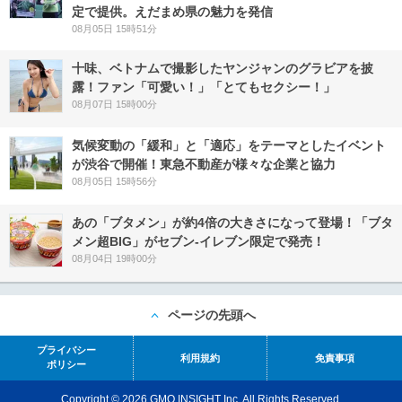
定で提供。えだまめ県の魅力を発信
08月05日 15時51分
十味、ベトナムで撮影したヤンジャンのグラビアを披
露！ファン「可愛い！」「とてもセクシー！」
08月07日 15時00分
気候変動の「緩和」と「適応」をテーマとしたイベント
が渋谷で開催！東急不動産が様々な企業と協力
08月05日 15時56分
あの「ブタメン」が約4倍の大きさになって登場！「ブタ
メン超BIG」がセブン‐イレブン限定で発売！
08月04日 19時00分
ページの先頭へ
プライバシー
利用規約
免責事項
ポリシー
Copyright © 2026 GMO INSIGHT Inc. All Rights Reserved.