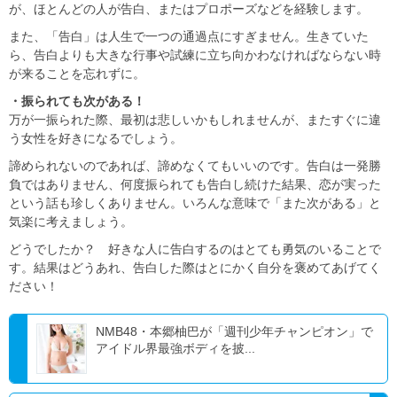
が、ほとんどの人が告白、またはプロポーズなどを経験します。
また、「告白」は人生で一つの通過点にすぎません。生きていた
ら、告白よりも大きな行事や試練に立ち向かわなければならない時
が来ることを忘れずに。
・振られても次がある！
万が一振られた際、最初は悲しいかもしれませんが、またすぐに違
う女性を好きになるでしょう。
諦められないのであれば、諦めなくてもいいのです。告白は一発勝
負ではありません、何度振られても告白し続けた結果、恋が実った
という話も珍しくありません。いろんな意味で「また次がある」と
気楽に考えましょう。
どうでしたか？ 好きな人に告白するのはとても勇気のいることで
す。結果はどうあれ、告白した際はとにかく自分を褒めてあげてく
ださい！
NMB48・本郷柚巴が「週刊少年チャンピオン」で
アイドル界最強ボディを披...