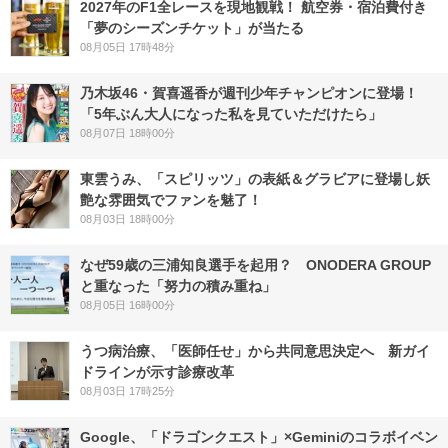
2027年のF1全レースを現地観戦！ 航空券・宿泊費付き
「夢のシーズンチケット」が当たる
08月05日 17時48分
乃木坂46・賀喜遥香が週刊少年チャンピオンに登場！
「5年ぶん大人になった私を見ていただけたら」
08月07日 18時00分
東雲うみ、「スピリッツ」の表紙＆グラビアに登場し妖
艶な雰囲気でファンを魅了！
08月03日 18時00分
なぜ59歳の三浦知良選手を起用？ ONODERA GROUP
と重なった「努力の積み重ね」
08月05日 16時00分
うつ病治療、「医師任せ」から共同意思決定へ 新ガイ
ドラインが示す診療改革
08月03日 17時25分
Google、「ドラゴンクエスト」×Geminiのコラボイベン