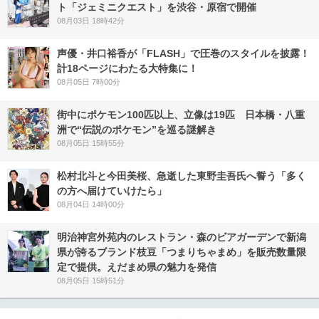
ト「ジェミニクエスト」を渋谷・原宿で開催
08月03日 18時42分
声優・井口裕香が「FLASH」で圧巻のスタイルを披露！
計18ページにわたる大特集に！
08月05日 7時00分
街中にポケモン100匹以上、立像は19匹 日本橋・八重
洲で“伝説のポケモン”を巡る謎解き
08月05日 15時55分
松村北斗と今田美桜、急逝した東野圭吾氏へ誓う「多く
の方へ届けていけたら」
08月04日 14時00分
明治神宮外苑内のレストラン・森のビアガーデンで新潟
県が誇るブランド枝豆「つまりちゃまめ」を販売数量限
定で提供。えだまめ県の魅力を発信
08月05日 15時51分