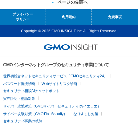
ページの先頭へ
プライバシー
利用規約
免責事項
ポリシー
Copyright © 2026 GMO INSIGHT Inc. All Rights Reserved.
GMOインターネットグループのセキュリティ事業について
世界初総合ネットセキュリティサービス「GMOセキュリティ24」
パスワード漏洩診断
Webサイトリスク診断
セキュリティ相談AIチャットボット
実在証明・盗聴対策
サイバー攻撃対策（GMOサイバーセキュリティ byイエラエ）
サイバー攻撃対策（GMO Flatt Security）
なりすまし対策
セキュリティ事業の軌跡