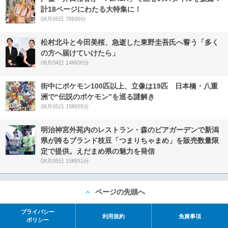
計18ページにわたる大特集に！
08月05日 7時00分
松村北斗と今田美桜、急逝した東野圭吾氏へ誓う「多く
の方へ届けていけたら」
08月04日 14時00分
街中にポケモン100匹以上、立像は19匹 日本橋・八重
洲で“伝説のポケモン”を巡る謎解き
08月05日 15時55分
明治神宮外苑内のレストラン・森のビアガーデンで新潟
県が誇るブランド枝豆「つまりちゃまめ」を販売数量限
定で提供。えだまめ県の魅力を発信
08月05日 15時51分
ページの先頭へ
プライバシー
利用規約
免責事項
ポリシー