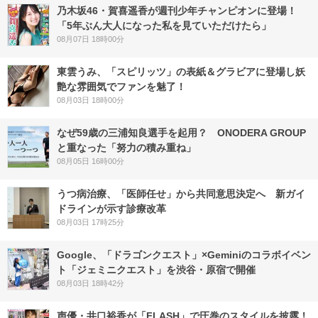
乃木坂46・賀喜遥香が週刊少年チャンピオンに登場！
「5年ぶん大人になった私を見ていただけたら」
08月07日 18時00分
東雲うみ、「スピリッツ」の表紙＆グラビアに登場し妖
艶な雰囲気でファンを魅了！
08月03日 18時00分
なぜ59歳の三浦知良選手を起用？ ONODERA GROUP
と重なった「努力の積み重ね」
08月05日 16時00分
うつ病治療、「医師任せ」から共同意思決定へ 新ガイ
ドラインが示す診療改革
08月03日 17時25分
Google、「ドラゴンクエスト」×Geminiのコラボイベン
ト「ジェミニクエスト」を渋谷・原宿で開催
08月03日 18時42分
声優・井口裕香が「FLASH」で圧巻のスタイルを披露！