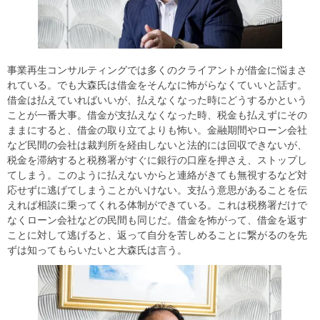
事業再生コンサルティングでは多くのクライアントが借金に悩まさ
れている。でも大森氏は借金をそんなに怖がらなくていいと話す。
借金は払えていればいいが、払えなくなった時にどうするかという
ことが一番大事。借金が支払えなくなった時、税金も払えずにその
ままにすると、借金の取り立てよりも怖い。金融期間やローン会社
など民間の会社は裁判所を経由しないと法的には回収できないが、
税金を滞納すると税務署がすぐに銀行の口座を押さえ、ストップし
てしまう。このように払えないからと連絡がきても無視するなど対
応せずに逃げてしまうことがいけない。支払う意思があることを伝
えれば相談に乗ってくれる体制ができている。これは税務署だけで
なくローン会社などの民間も同じだ。借金を怖がって、借金を返す
ことに対して逃げると、返って自分を苦しめることに繋がるのを先
ずは知ってもらいたいと大森氏は言う。