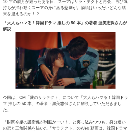
10 年の歳月が経ったある日、スーアはサラ・テクトと再会。再び気
持ちが揺れ動くスーアの身にある悲劇が。物語はいったいどんな結
末を迎えるのか！？
「大人もハマる！韓国ドラマ
推しの 50
本」の著者
渥美志保さんが
解説
今回は、CM「愛のサラテクト」について「大人もハマる！韓国ドラ
マ 推しの 50 本」の著者・渥美志保さんに解説していただきまし
た。
「財閥令嬢の護衛係が制服かーい！」と突っ込みつつも、身分違い
の恋と三角関係を描いた「サラテクト」のWeb 動画は、韓国ドラマ