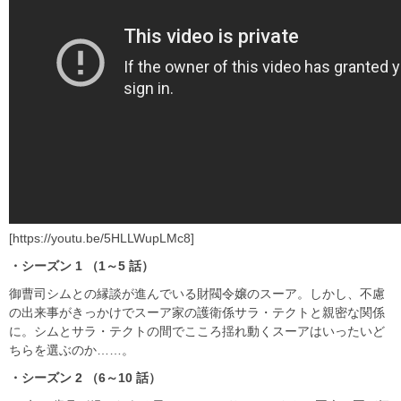
[https://youtu.be/5HLLWupLMc8]
・シーズン 1 （1～5 話）
御曹司シムとの縁談が進んでいる財閥令嬢のスーア。しかし、不慮
の出来事がきっかけでスーア家の護衛係サラ・テクトと親密な関係
に。シムとサラ・テクトの間でこころ揺れ動くスーアはいったいど
ちらを選ぶのか……。
・シーズン 2 （6～10 話）