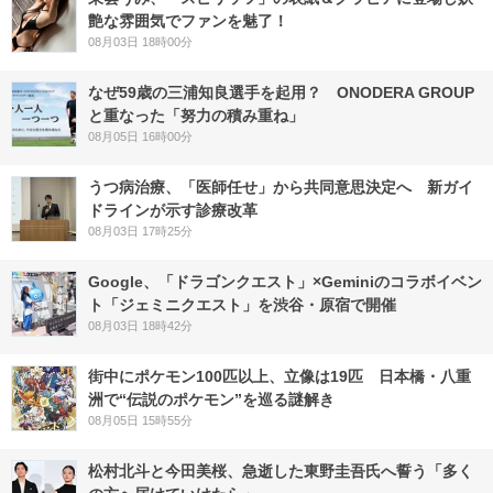
艶な雰囲気でファンを魅了！
08月03日 18時00分
なぜ59歳の三浦知良選手を起用？ ONODERA GROUP
と重なった「努力の積み重ね」
08月05日 16時00分
うつ病治療、「医師任せ」から共同意思決定へ 新ガイ
ドラインが示す診療改革
08月03日 17時25分
Google、「ドラゴンクエスト」×Geminiのコラボイベン
ト「ジェミニクエスト」を渋谷・原宿で開催
08月03日 18時42分
街中にポケモン100匹以上、立像は19匹 日本橋・八重
洲で“伝説のポケモン”を巡る謎解き
08月05日 15時55分
松村北斗と今田美桜、急逝した東野圭吾氏へ誓う「多く