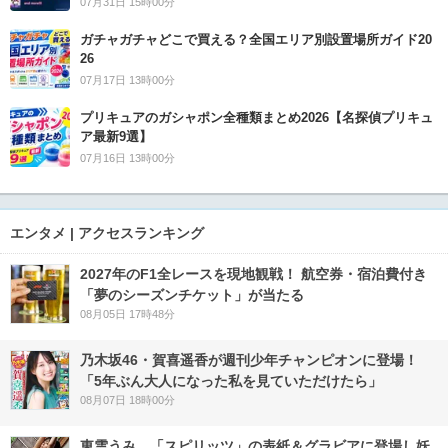
07月31日 15時00分
ガチャガチャどこで買える？全国エリア別設置場所ガイド20
26
07月17日 13時00分
プリキュアのガシャポン全種類まとめ2026【名探偵プリキュ
ア最新9選】
07月16日 13時00分
エンタメ | アクセスランキング
2027年のF1全レースを現地観戦！ 航空券・宿泊費付き
「夢のシーズンチケット」が当たる
08月05日 17時48分
乃木坂46・賀喜遥香が週刊少年チャンピオンに登場！
「5年ぶん大人になった私を見ていただけたら」
08月07日 18時00分
東雲うみ、「スピリッツ」の表紙＆グラビアに登場し妖