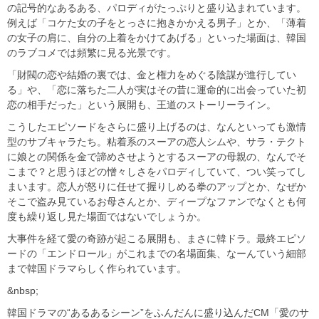
の記号的なあるある、パロディがたっぷりと盛り込まれています。
例えば「コケた女の子をとっさに抱きかかえる男子」とか、「薄着
の女子の肩に、自分の上着をかけてあげる」といった場面は、韓国
のラブコメでは頻繁に見る光景です。
「財閥の恋や結婚の裏では、金と権力をめぐる陰謀が進行してい
る」や、「恋に落ちた二人が実はその昔に運命的に出会っていた初
恋の相手だった」という展開も、王道のストーリーライン。
こうしたエピソードをさらに盛り上げるのは、なんといっても激情
型のサブキャラたち。粘着系のスーアの恋人シムや、サラ・テクト
に娘との関係を金で諦めさせようとするスーアの母親の、なんでそ
こまで？と思うほどの憎々しさをパロディしていて、つい笑ってし
まいます。恋人が怒りに任せて握りしめる拳のアップとか、なぜか
そこで盗み見ているお母さんとか、ディープなファンでなくとも何
度も繰り返し見た場面ではないでしょうか。
大事件を経て愛の奇跡が起こる展開も、まさに韓ドラ。最終エピソ
ードの「エンドロール」がこれまでの名場面集、なーんていう細部
まで韓国ドラマらしく作られています。
&nbsp;
韓国ドラマの“あるあるシーン”をふんだんに盛り込んだCM「愛のサ