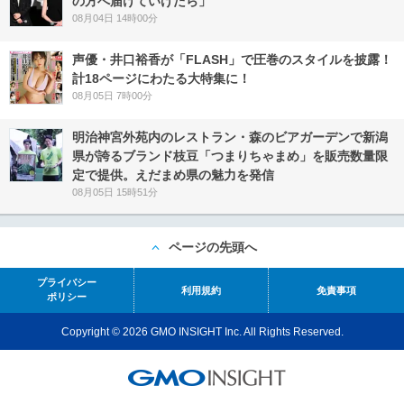
の方へ届けていけたら」
08月04日 14時00分
声優・井口裕香が「FLASH」で圧巻のスタイルを披露！
計18ページにわたる大特集に！
08月05日 7時00分
明治神宮外苑内のレストラン・森のビアガーデンで新潟
県が誇るブランド枝豆「つまりちゃまめ」を販売数量限
定で提供。えだまめ県の魅力を発信
08月05日 15時51分
ページの先頭へ
プライバシー
利用規約
免責事項
ポリシー
Copyright © 2026 GMO INSIGHT Inc. All Rights Reserved.