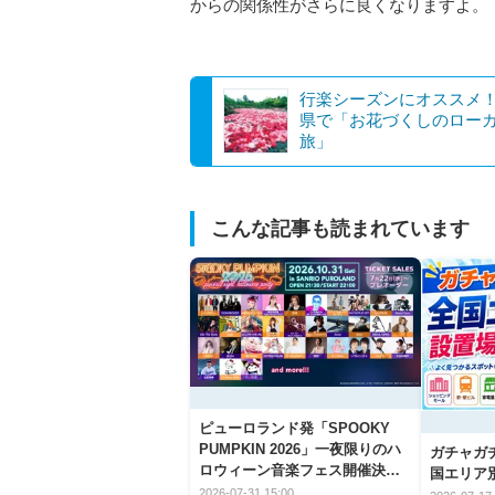
からの関係性がさらに良くなりますよ。
行楽シーズンにオススメ
県で「お花づくしのロー
旅」
こんな記事も読まれています
ピューロランド発「SPOOKY
PUMPKIN 2026」一夜限りのハ
ガチャガ
ロウィーン音楽フェス開催決
国エリア別
定！
2026-07-31 15:00