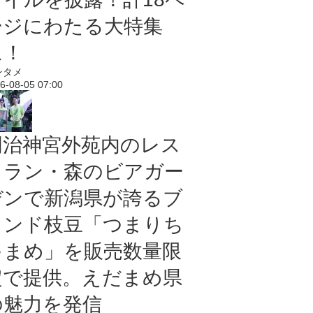
ージにわたる大特集
に！
ンタメ
6-08-05 07:00
明治神宮外苑内のレス
トラン・森のビアガー
デンで新潟県が誇るブ
ランド枝豆「つまりち
ゃまめ」を販売数量限
定で提供。えだまめ県
の魅力を発信