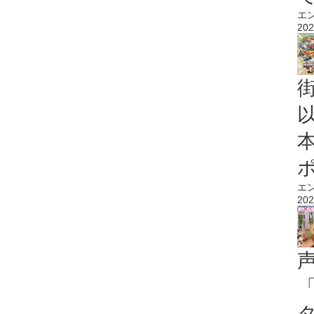
エ
202
エ
202