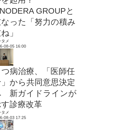
NODERA GROUPと
重なった「努力の積み
重ね」
ンタメ
6-08-05 16:00
うつ病治療、「医師任
せ」から共同意思決定
へ 新ガイドラインが
示す診療改革
ンタメ
6-08-03 17:25