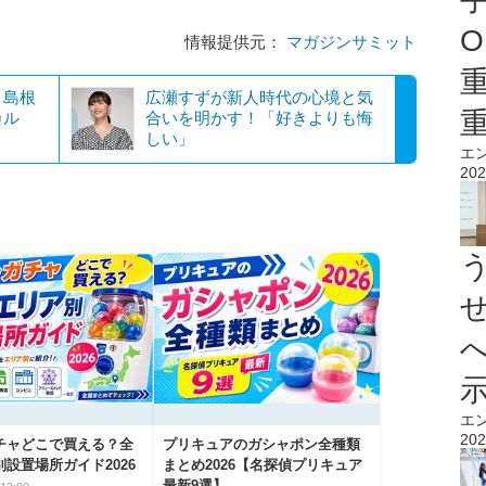
O
情報提供元：
マガジンサミット
！島根
広瀬すずが新人時代の心境と気
カル
合いを明かす！「好きよりも悔
しい」
エ
202
エ
202
チャどこで買える？全
プリキュアのガシャポン全種類
設置場所ガイド2026
まとめ2026【名探偵プリキュア
最新9選】