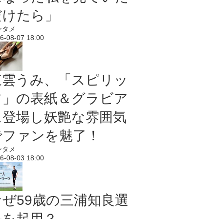
だけたら」
ンタメ
6-08-07 18:00
東雲うみ、「スピリッ
ツ」の表紙＆グラビア
に登場し妖艶な雰囲気
でファンを魅了！
ンタメ
6-08-03 18:00
なぜ59歳の三浦知良選
手を起用？