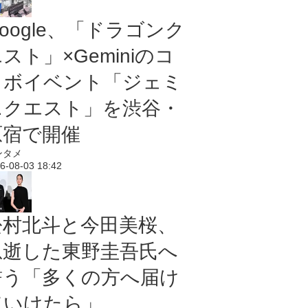
oogle、「ドラゴンク
スト」×Geminiのコ
ラボイベント「ジェミ
ニクエスト」を渋谷・
原宿で開催
ンタメ
6-08-03 18:42
松村北斗と今田美桜、
急逝した東野圭吾氏へ
誓う「多くの方へ届け
ていけたら」