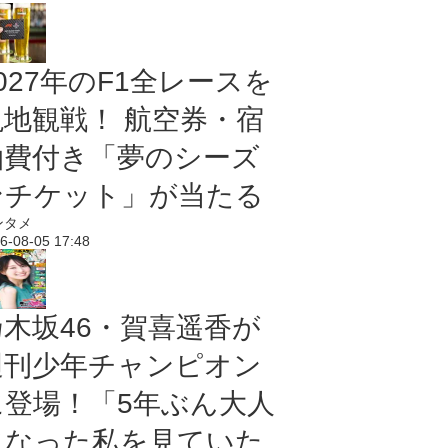
027年のF1全レースを
現地観戦！ 航空券・宿
泊費付き「夢のシーズ
ンチケット」が当たる
ンタメ
6-08-05 17:48
乃木坂46・賀喜遥香が
週刊少年チャンピオン
に登場！「5年ぶん大人
になった私を見ていた