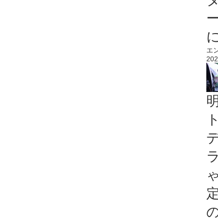
エ
202