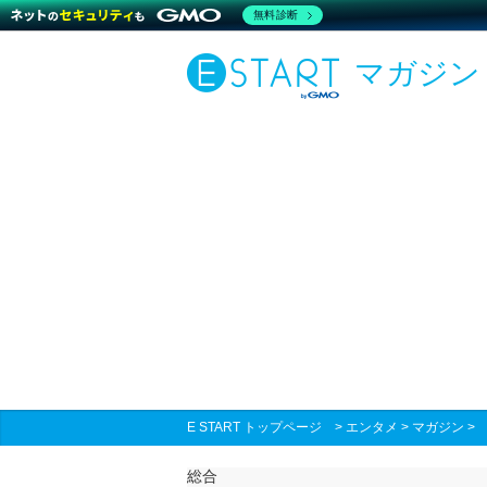
無料診断
マガジン
E START トップページ
>
エンタメ
>
マガジン
総合