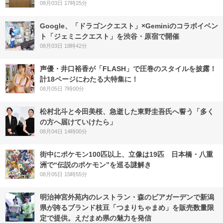
08月03日 17時25分
Google、「ドラゴンクエスト」×Geminiのコラボイベン
ト「ジェミニクエスト」を渋谷・原宿で開催
08月03日 18時42分
声優・井口裕香が「FLASH」で圧巻のスタイルを披露！
計18ページにわたる大特集に！
08月05日 7時00分
松村北斗と今田美桜、急逝した東野圭吾氏へ誓う「多く
の方へ届けていけたら」
08月04日 14時00分
街中にポケモン100匹以上、立像は19匹 日本橋・八重
洲で“伝説のポケモン”を巡る謎解き
08月05日 15時55分
明治神宮外苑内のレストラン・森のビアガーデンで新潟
県が誇るブランド枝豆「つまりちゃまめ」を販売数量限
定で提供。えだまめ県の魅力を発信