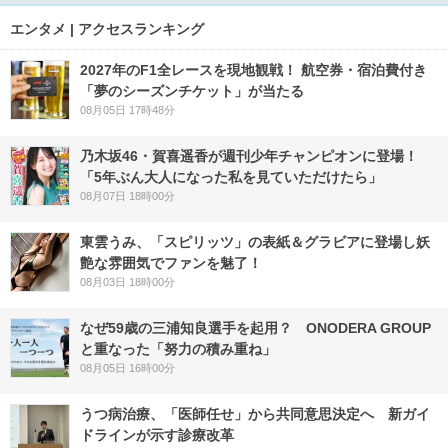
エンタメ | アクセスランキング
2027年のF1全レースを現地観戦！ 航空券・宿泊費付き
「夢のシーズンチケット」が当たる
08月05日 17時48分
乃木坂46・賀喜遥香が週刊少年チャンピオンに登場！
「5年ぶん大人になった私を見ていただけたら」
08月07日 18時00分
東雲うみ、「スピリッツ」の表紙＆グラビアに登場し妖
艶な雰囲気でファンを魅了！
08月03日 18時00分
なぜ59歳の三浦知良選手を起用？ ONODERA GROUP
と重なった「努力の積み重ね」
08月05日 16時00分
うつ病治療、「医師任せ」から共同意思決定へ 新ガイ
ドラインが示す診療改革