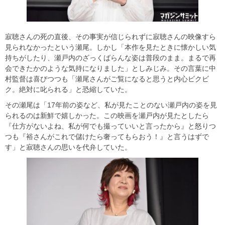
寂聴さんの死の直後、その事実が信じられずに寂聴さんの映像すら
見られなかったという瀬尾。しかし「本作を見たときに懐かしい気
持ちがしたり、瀬戸内のざっくばらんな姿は普段のまま。まるで再
会できたかのような気持になりました」としみじみ。その言葉に中
村監督は喜びつつも「瀬尾さんがご覧になると思うと内心ビクビ
ク。絶対に叱られる」と恐縮していた。
その瀬尾は「17年前の姿など、私が見たことのない瀬戸内の姿を見
られるのは新鮮で嬉しかった。この映画を瀬戸内が見たとしたら
『仕方がないよね、私が何でも撮っていいと言ったから』と怒りつ
つも『裕さんがこれで儲けたら奢ってもらおう！』と言うはずで
す」と寂聴さんの思いを代弁していた。