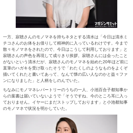
一方、寂聴さんのモノマネを持ちネタとする清水は「今日は清水ミ
チコさんのお体をお借りして精神的に入っているわけです。今まで
散々モノマネをされたので、今日はこうして利用しております」と
寂聴さんの声色を再現して成りきり挨拶。寂聴さんには会ったこと
がないという清水だが、寂聴さんのモノマネを始めた20年ほど前に
直筆のハガキを受け取ったそうで「わたくしのようなものをよくぞ
描いてくれたと書いてあって、なんて懐の広い人なのかと益々ファ
ンになりました」と人柄をしのんでいた。
ちなみにモノマネレパートリーのうちの一人、小池百合子都知事か
らの葉書は届いていないようで「そうですね、今のところ耳に入っ
ておりません。イヤーにまだストップしております」と小池都知事
のモノマネで状況を明かしていた。