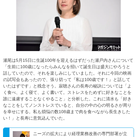
瀬尾は5月15日に生誕100年を迎えるはずだった瀬戸内さんについて
「生前に100歳になったらみんなを招いて誕生日は盛大にやろうと
話していたので、それを楽しみにしていました。それに今回の映画
の試写会もあったので、張り切って『私は100歳です！』と話して
いたはずです」と残念そう。寂聴さんの長寿の秘訣については「よ
く食べ、よく寝て、よく書いて。ストレスをためずに好きなことを
誰に遠慮することなくやること」と分析した。これに清水も「好き
なことをしてノンストレスでいると、自分の中の心の明るさが周り
を幸せにする。私も煩悩の数108歳まで肉を食べながら長生きした
い！」と長寿に意気込んでいた。
ニーズの拡大により経理業務改善の専門部署が立