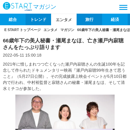
マガジン
総合
トレンド
旅行
経済
エンタメ
E START トップページ
エンタメ
マガジン
66歳年下の美人秘書・瀬尾まな
66歳年下の美人秘書・瀬尾まなほ、亡き瀬戸内寂聴
さんをたっぷり語ります
2022-05-11 15:00:18
2021年に惜しまれつつ亡くなった瀬戸内寂聴さんの生誕100年を記
念して作られたドキュメンタリー映画『瀬戸内寂聴99年生きて思う
こと』（5月27日公開）。その完成披露上映会イベントが5月10日都
内で行われ、中村裕監督と寂聴さんの秘書・瀬尾まなほ、そして清
水ミチコが参加した。