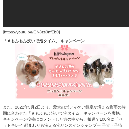
[https://youtu.be/QN8zs9nfEb0]
「＃もふもふ洗いで泡タイム」
キャンペーン
また、2022年5月2日より、愛犬のボディケア頻度が増える梅雨の時
期に合わせた「＃もふもふ洗いで泡タイム」キャンペーンを実施。
キャンペーン投稿にコメントした方の中から、抽選で100名に「ペ
ットキレイ 顔まわりも洗える泡リンスインシャンプー 子犬・子猫