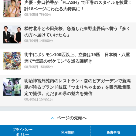
声優・井口裕香が「FLASH」で圧巻のスタイルを披露！
計18ページにわたる大特集に！
08月05日 7時00分
松村北斗と今田美桜、急逝した東野圭吾氏へ誓う「多く
の方へ届けていけたら」
08月04日 14時00分
街中にポケモン100匹以上、立像は19匹 日本橋・八重
洲で“伝説のポケモン”を巡る謎解き
08月05日 15時55分
明治神宮外苑内のレストラン・森のビアガーデンで新潟
県が誇るブランド枝豆「つまりちゃまめ」を販売数量限
定で提供。えだまめ県の魅力を発信
08月05日 15時51分
ページの先頭へ
プライバシー
利用規約
免責事項
ポリシー