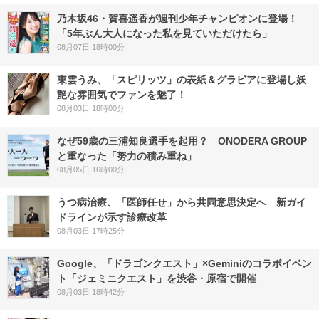
乃木坂46・賀喜遥香が週刊少年チャンピオンに登場！
「5年ぶん大人になった私を見ていただけたら」
08月07日 18時00分
東雲うみ、「スピリッツ」の表紙＆グラビアに登場し妖
艶な雰囲気でファンを魅了！
08月03日 18時00分
なぜ59歳の三浦知良選手を起用？ ONODERA GROUP
と重なった「努力の積み重ね」
08月05日 16時00分
うつ病治療、「医師任せ」から共同意思決定へ 新ガイ
ドラインが示す診療改革
08月03日 17時25分
Google、「ドラゴンクエスト」×Geminiのコラボイベン
ト「ジェミニクエスト」を渋谷・原宿で開催
08月03日 18時42分