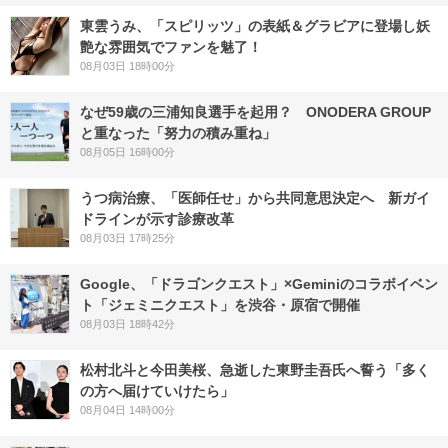
東雲うみ、「スピリッツ」の表紙＆グラビアに登場し妖
艶な雰囲気でファンを魅了！
08月03日 18時00分
なぜ59歳の三浦知良選手を起用？ ONODERA GROUP
と重なった「努力の積み重ね」
08月05日 16時00分
うつ病治療、「医師任せ」から共同意思決定へ 新ガイ
ドラインが示す診療改革
08月03日 17時25分
Google、「ドラゴンクエスト」×Geminiのコラボイベン
ト「ジェミニクエスト」を渋谷・原宿で開催
08月03日 18時42分
松村北斗と今田美桜、急逝した東野圭吾氏へ誓う「多く
の方へ届けていけたら」
08月04日 14時00分