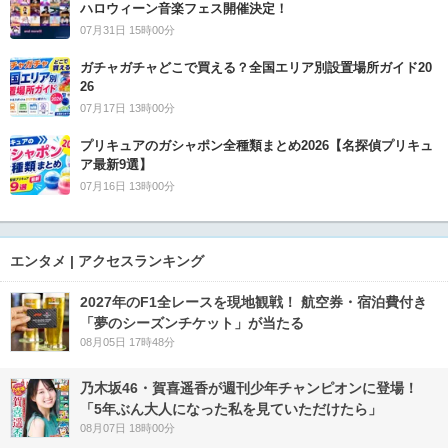
ハロウィーン音楽フェス開催決定！
07月31日 15時00分
ガチャガチャどこで買える？全国エリア別設置場所ガイド20
26
07月17日 13時00分
プリキュアのガシャポン全種類まとめ2026【名探偵プリキュ
ア最新9選】
07月16日 13時00分
エンタメ | アクセスランキング
2027年のF1全レースを現地観戦！ 航空券・宿泊費付き
「夢のシーズンチケット」が当たる
08月05日 17時48分
乃木坂46・賀喜遥香が週刊少年チャンピオンに登場！
「5年ぶん大人になった私を見ていただけたら」
08月07日 18時00分