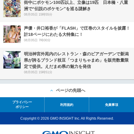
街中にポケモン100匹以上、立像は19匹 日本橋・八重
洲で“伝説のポケモン”を巡る謎解き
08月05日 15時55分
声優・井口裕香が「FLASH」で圧巻のスタイルを披露！
計18ページにわたる大特集に！
08月05日 7時00分
明治神宮外苑内のレストラン・森のビアガーデンで新潟
県が誇るブランド枝豆「つまりちゃまめ」を販売数量限
定で提供。えだまめ県の魅力を発信
08月05日 15時51分
ページの先頭へ
プライバシー
利用規約
免責事項
ポリシー
Copyright © 2026 GMO INSIGHT Inc. All Rights Reserved.