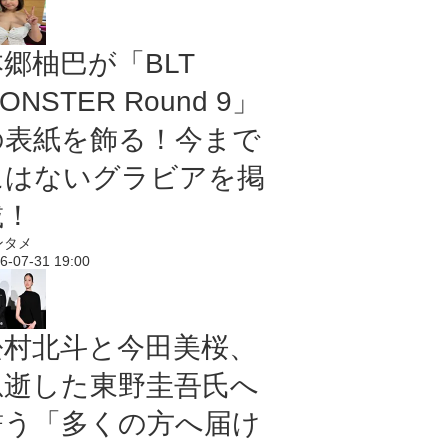
本郷柚巴が「BLT
ONSTER Round 9」
の表紙を飾る！今まで
にはないグラビアを掲
載！
ンタメ
6-07-31 19:00
松村北斗と今田美桜、
急逝した東野圭吾氏へ
誓う「多くの方へ届け