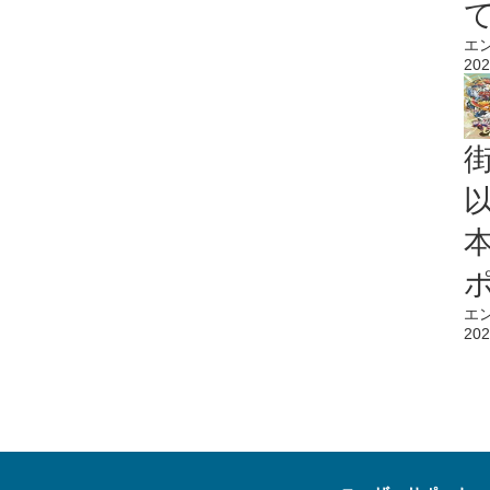
エ
202
エ
202