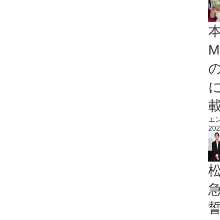
M
エ
202