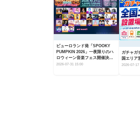
ピューロランド発「SPOOKY
PUMPKIN 2026」一夜限りのハ
ガチャガ
ロウィーン音楽フェス開催決
国エリア別
定！
2026-07-31 15:00
2026-07-17 