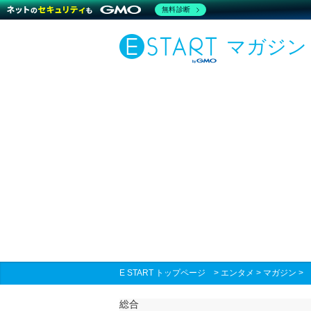
無料診断
マガジン
E START トップページ
>
エンタメ
>
マガジン
総合