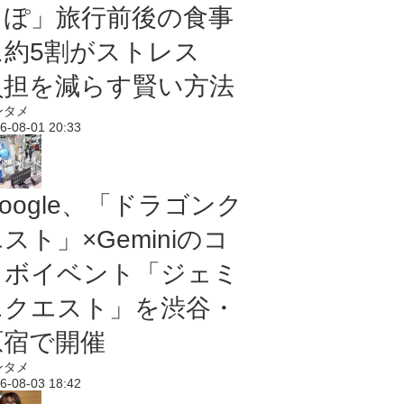
っぽ」旅行前後の食事
に約5割がストレス
負担を減らす賢い方法
ンタメ
6-08-01 20:33
oogle、「ドラゴンク
スト」×Geminiのコ
ラボイベント「ジェミ
ニクエスト」を渋谷・
原宿で開催
ンタメ
6-08-03 18:42