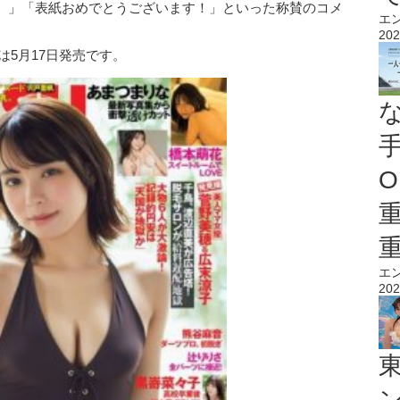
。」「表紙おめでとうございます！」といった称賛のコメ
エ
202
は5月17日発売です。
O
エ
202