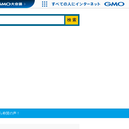
ら称賛の声！