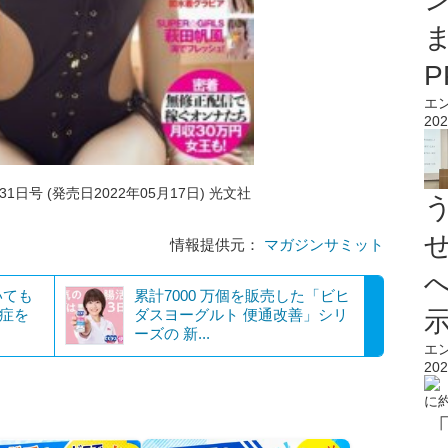
エ
202
1日号 (発売日2022年05月17日) 光文社
情報提供元：
マガジンサミット
いても
累計7000 万個を販売した「ビヒ
発症を
ダスヨーグルト 便通改善」シリ
ーズの 新...
エ
202