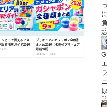
エ
202
チャどこで買える？全
プリキュアのガシャポン全種類
設置場所ガイド2026
まとめ2026【名探偵プリキュア
最新9選】
13:00
G
2026-07-16 13:00
エ
エ
202