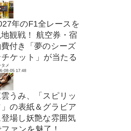
027年のF1全レースを
現地観戦！ 航空券・宿
泊費付き「夢のシーズ
ンチケット」が当たる
ンタメ
6-08-05 17:48
東雲うみ、「スピリッ
ツ」の表紙＆グラビア
に登場し妖艶な雰囲気
でファンを魅了！