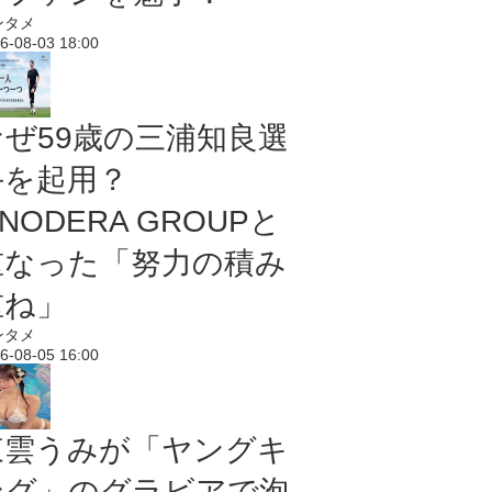
ンタメ
6-08-03 18:00
なぜ59歳の三浦知良選
手を起用？
NODERA GROUPと
重なった「努力の積み
重ね」
ンタメ
6-08-05 16:00
東雲うみが「ヤングキ
ング」のグラビアで泡