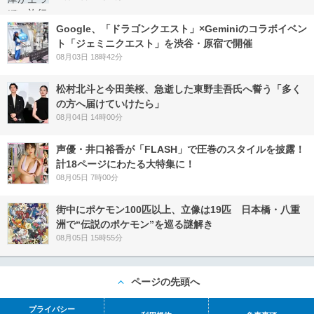
Google、「ドラゴンクエスト」×Geminiのコラボイベン
ト「ジェミニクエスト」を渋谷・原宿で開催
08月03日 18時42分
松村北斗と今田美桜、急逝した東野圭吾氏へ誓う「多く
の方へ届けていけたら」
08月04日 14時00分
声優・井口裕香が「FLASH」で圧巻のスタイルを披露！
計18ページにわたる大特集に！
08月05日 7時00分
街中にポケモン100匹以上、立像は19匹 日本橋・八重
洲で“伝説のポケモン”を巡る謎解き
08月05日 15時55分
ページの先頭へ
プライバシー