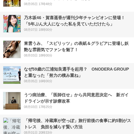
08月05日 17時48分
乃木坂46・賀喜遥香が週刊少年チャンピオンに登場！
「5年ぶん大人になった私を見ていただけたら」
08月07日 18時00分
東雲うみ、「スピリッツ」の表紙＆グラビアに登場し妖
艶な雰囲気でファンを魅了！
08月03日 18時00分
なぜ59歳の三浦知良選手を起用？ ONODERA GROUP
と重なった「努力の積み重ね」
08月05日 16時00分
うつ病治療、「医師任せ」から共同意思決定へ 新ガイ
ドラインが示す診療改革
08月03日 17時25分
「帰宅後、冷蔵庫が空っぽ」旅行前後の食事に約5割がス
トレス 負担を減らす賢い方法
08月01日 20時33分