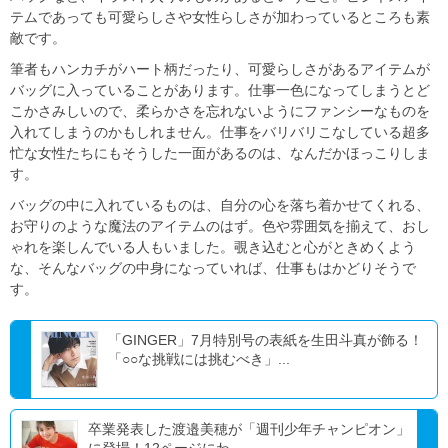
テムであっても可愛らしさや女性らしさが加わっているところも素
敵です。
筆者もハンカチがハート柄だったり、可愛らしさがあるアイテムが
バッグに入っていることがあります。仕事一色になってしまうとど
こかさみしいので、柔らかさを忘れないようにファンシーなものを
入れてしまうのかもしれません。仕事をバリバリこなしている超多
忙な女性たちにもそうした一面があるのは、なんだかほっこりしま
す。
バッグの中に入れているものは、自分の心を落ち着かせてくれる、
お守りのような魔法のアイテムのはず。色や雰囲気を揃えて、おし
ゃれを楽しんでいる人もいました。覗き込むと心がときめくよう
な、そんなバッグの中身になっていれば、仕事もはかどりそうで
す。
「GINGER」7月特別号の表紙を生田斗真が飾る！
「○○な挑戦には挑むべき」...
卒業発表した渡邉美穂が「週刊少年チャンピオン」
に登場！12ページにわ...