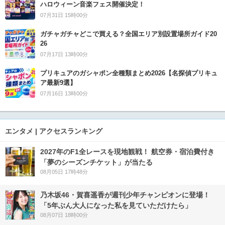
ハロウィーン音楽フェス開催決定！
07月31日 15時00分
ガチャガチャどこで買える？全国エリア別設置場所ガイド20
26
07月17日 13時00分
プリキュアのガシャポン全種類まとめ2026【名探偵プリキュ
ア最新9選】
07月16日 13時00分
エンタメ | アクセスランキング
2027年のF1全レースを現地観戦！ 航空券・宿泊費付き
「夢のシーズンチケット」が当たる
08月05日 17時48分
乃木坂46・賀喜遥香が週刊少年チャンピオンに登場！
「5年ぶん大人になった私を見ていただけたら」
08月07日 18時00分