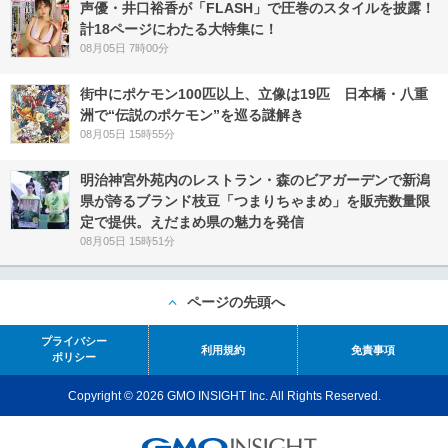
声優・井口裕香が「FLASH」で圧巻のスタイルを披露！
計18ページにわたる大特集に！
08月05日 7時00分
街中にポケモン100匹以上、立像は19匹 日本橋・八重
洲で“伝説のポケモン”を巡る謎解き
08月05日 15時55分
明治神宮外苑内のレストラン・森のビアガーデンで新潟
県が誇るブランド枝豆「つまりちゃまめ」を販売数量限
定で提供。えだまめ県の魅力を発信
08月05日 15時51分
ページの先頭へ
プライバシー
利用規約
免責事項
ポリシー
Copyright © 2026 GMO INSIGHT Inc. All Rights Reserved.