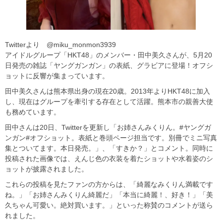
Twitterより @miku_monmon3939
アイドルグループ「HKT48」のメンバー・田中美久さんが、5月20
日発売の雑誌「ヤングガンガン」の表紙、グラビアに登場！オフシ
ョットに反響が集まっています。
田中美久さんは熊本県出身の現在20歳。2013年よりHKT48に加入
し、現在はグループを牽引する存在として活躍。熊本市の親善大使
も務めています。
田中さんは20日、Twitterを更新し「お姉さんみくりん。#ヤングガ
ンガン#オフショット。表紙と巻頭ページ担当です。別冊でミニ写真
集とついてます。本日発売。」、「すきか？」とコメント。同時に
投稿された画像では、えんじ色の衣装を着たショットや水着姿のシ
ョットが披露されました。
これらの投稿を見たファンの方からは、「綺麗なみくりん満載です
ね。」「お姉さんみくりん綺麗だ」「本当に綺麗！、好き！」「美
久ちゃん可愛い。絶対買います。」といった称賛のコメントが送ら
れました。