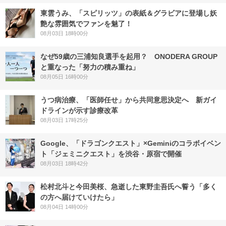
東雲うみ、「スピリッツ」の表紙＆グラビアに登場し妖
艶な雰囲気でファンを魅了！
08月03日 18時00分
なぜ59歳の三浦知良選手を起用？ ONODERA GROUP
と重なった「努力の積み重ね」
08月05日 16時00分
うつ病治療、「医師任せ」から共同意思決定へ 新ガイ
ドラインが示す診療改革
08月03日 17時25分
Google、「ドラゴンクエスト」×Geminiのコラボイベン
ト「ジェミニクエスト」を渋谷・原宿で開催
08月03日 18時42分
松村北斗と今田美桜、急逝した東野圭吾氏へ誓う「多く
の方へ届けていけたら」
08月04日 14時00分