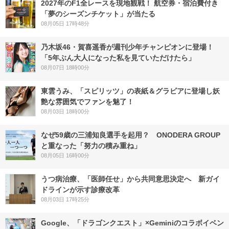
2027年のF1全レースを現地観戦！ 航空券・宿泊費付き
「夢のシーズンチケット」が当たる
08月05日 17時48分
乃木坂46・賀喜遥香が週刊少年チャンピオンに登場！
「5年ぶん大人になった私を見ていただけたら」
08月07日 18時00分
東雲うみ、「スピリッツ」の表紙＆グラビアに登場し妖
艶な雰囲気でファンを魅了！
08月03日 18時00分
なぜ59歳の三浦知良選手を起用？ ONODERA GROUP
と重なった「努力の積み重ね」
08月05日 16時00分
うつ病治療、「医師任せ」から共同意思決定へ 新ガイ
ドラインが示す診療改革
08月03日 17時25分
Google、「ドラゴンクエスト」×Geminiのコラボイベン