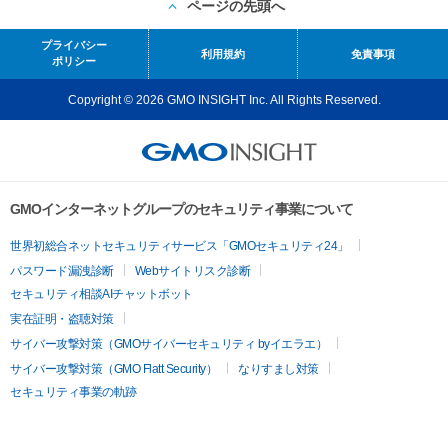
ページの先頭へ
プライバシー
利用規約
免責事項
ポリシー
Copyright © 2026 GMO INSIGHT Inc. All Rights Reserved.
GMOインターネットグループのセキュリティ事業について
世界初総合ネットセキュリティサービス「GMOセキュリティ24」
パスワード漏洩診断
Webサイトリスク診断
セキュリティ相談AIチャットボット
実在証明・盗聴対策
サイバー攻撃対策（GMOサイバーセキュリティ byイエラエ）
サイバー攻撃対策（GMO Flatt Security）
なりすまし対策
セキュリティ事業の軌跡