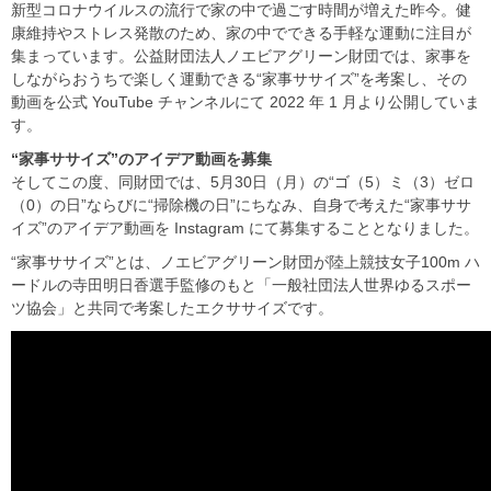
新型コロナウイルスの流行で家の中で過ごす時間が増えた昨今。健
康維持やストレス発散のため、家の中でできる手軽な運動に注目が
集まっています。公益財団法人ノエビアグリーン財団では、家事を
しながらおうちで楽しく運動できる“家事ササイズ”を考案し、その
動画を公式 YouTube チャンネルにて 2022 年 1 月より公開していま
す。
“家事ササイズ”のアイデア動画を募集
そしてこの度、同財団では、5月30日（月）の“ゴ（5）ミ（3）ゼロ
（0）の日”ならびに“掃除機の日”にちなみ、自身で考えた“家事ササ
イズ”のアイデア動画を Instagram にて募集することとなりました。
“家事ササイズ”とは、ノエビアグリーン財団が陸上競技女子100m ハ
ードルの寺田明日香選手監修のもと「一般社団法人世界ゆるスポー
ツ協会」と共同で考案したエクササイズです。