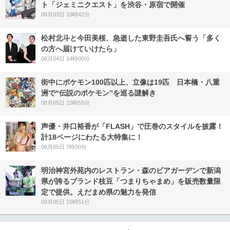
ト「ジェミニクエスト」を渋谷・原宿で開催
08月03日 18時42分
松村北斗と今田美桜、急逝した東野圭吾氏へ誓う「多く
の方へ届けていけたら」
08月04日 14時00分
街中にポケモン100匹以上、立像は19匹 日本橋・八重
洲で“伝説のポケモン”を巡る謎解き
08月05日 15時55分
声優・井口裕香が「FLASH」で圧巻のスタイルを披露！
計18ページにわたる大特集に！
08月05日 7時00分
明治神宮外苑内のレストラン・森のビアガーデンで新潟
県が誇るブランド枝豆「つまりちゃまめ」を販売数量限
定で提供。えだまめ県の魅力を発信
08月05日 15時51分