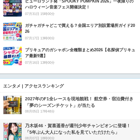
ピューロランド発「SPOOKY PUMPKIN 2026」一夜限りの
ハロウィーン音楽フェス開催決定！
07月31日 15時00分
ガチャガチャどこで買える？全国エリア別設置場所ガイド20
26
07月17日 13時00分
プリキュアのガシャポン全種類まとめ2026【名探偵プリキュ
ア最新9選】
07月16日 13時00分
エンタメ | アクセスランキング
2027年のF1全レースを現地観戦！ 航空券・宿泊費付き
「夢のシーズンチケット」が当たる
08月05日 17時48分
乃木坂46・賀喜遥香が週刊少年チャンピオンに登場！
「5年ぶん大人になった私を見ていただけたら」
08月07日 18時00分