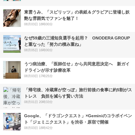
東雲うみ、「スピリッツ」の表紙＆グラビアに登場し妖
艶な雰囲気でファンを魅了！
08月03日 18時00分
なぜ59歳の三浦知良選手を起用？ ONODERA GROUP
と重なった「努力の積み重ね」
08月05日 16時00分
うつ病治療、「医師任せ」から共同意思決定へ 新ガイ
ドラインが示す診療改革
08月03日 17時25分
「帰宅後、冷蔵庫が空っぽ」旅行前後の食事に約5割がス
トレス 負担を減らす賢い方法
08月01日 20時33分
Google、「ドラゴンクエスト」×Geminiのコラボイベン
ト「ジェミニクエスト」を渋谷・原宿で開催
08月03日 18時42分