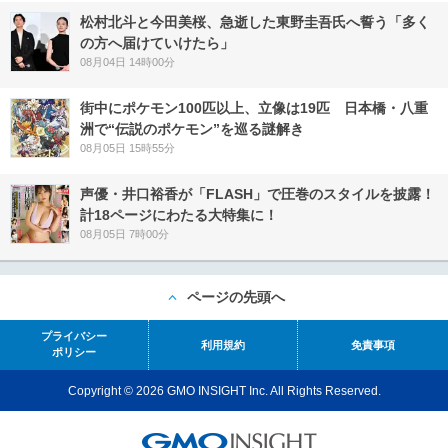
松村北斗と今田美桜、急逝した東野圭吾氏へ誓う「多く
の方へ届けていけたら」
08月04日 14時00分
街中にポケモン100匹以上、立像は19匹 日本橋・八重
洲で“伝説のポケモン”を巡る謎解き
08月05日 15時55分
声優・井口裕香が「FLASH」で圧巻のスタイルを披露！
計18ページにわたる大特集に！
08月05日 7時00分
ページの先頭へ
プライバシー
利用規約
免責事項
ポリシー
Copyright © 2026 GMO INSIGHT Inc. All Rights Reserved.