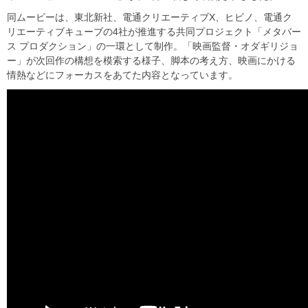
同ムービーは、東北新社、電通クリエーティブX、ヒビノ、電通ク
リエーティブキューブの4社が推進する共同プロジェクト「メタバー
ス プロダクション」の一環として制作。「映画監督・オダギリジョ
ー」が次回作の構想を模索する様子、脚本の考え方、映画にかける
情熱などにフォーカスをあてた内容となっています。