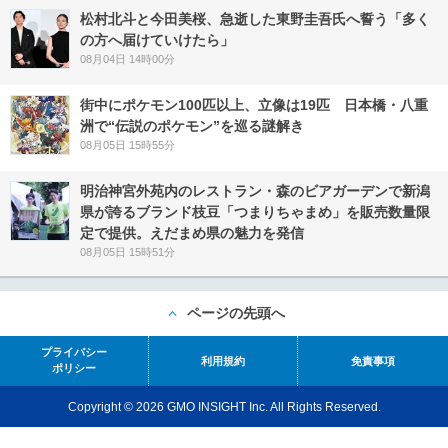
松村北斗と今田美桜、急逝した東野圭吾氏へ誓う「多く
の方へ届けていけたら」
08月04日 14時00分
街中にポケモン100匹以上、立像は19匹 日本橋・八重
洲で“伝説のポケモン”を巡る謎解き
08月05日 15時55分
明治神宮外苑内のレストラン・森のビアガーデンで新潟
県が誇るブランド枝豆「つまりちゃまめ」を販売数量限
定で提供。えだまめ県の魅力を発信
08月05日 15時51分
ページの先頭へ
プライバシー
利用規約
免責事項
ポリシー
Copyright © 2026 GMO INSIGHT Inc. All Rights Reserved.