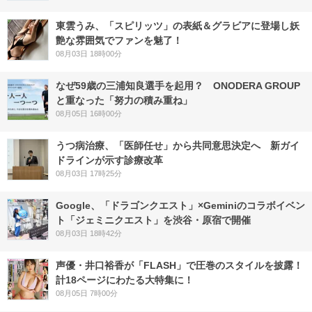
東雲うみ、「スピリッツ」の表紙＆グラビアに登場し妖
艶な雰囲気でファンを魅了！
08月03日 18時00分
なぜ59歳の三浦知良選手を起用？ ONODERA GROUP
と重なった「努力の積み重ね」
08月05日 16時00分
うつ病治療、「医師任せ」から共同意思決定へ 新ガイ
ドラインが示す診療改革
08月03日 17時25分
Google、「ドラゴンクエスト」×Geminiのコラボイベン
ト「ジェミニクエスト」を渋谷・原宿で開催
08月03日 18時42分
声優・井口裕香が「FLASH」で圧巻のスタイルを披露！
計18ページにわたる大特集に！
08月05日 7時00分