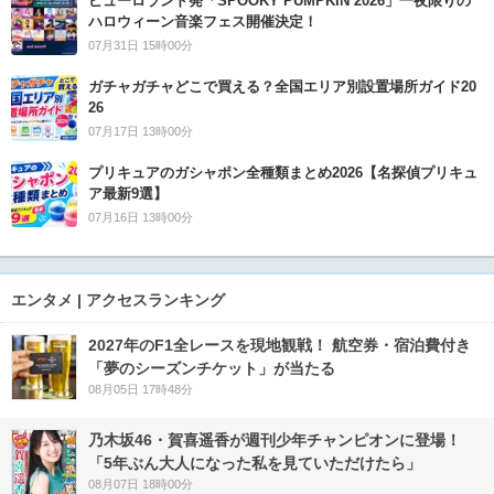
ピューロランド発「SPOOKY PUMPKIN 2026」一夜限りの
ハロウィーン音楽フェス開催決定！
07月31日 15時00分
ガチャガチャどこで買える？全国エリア別設置場所ガイド20
26
07月17日 13時00分
プリキュアのガシャポン全種類まとめ2026【名探偵プリキュ
ア最新9選】
07月16日 13時00分
エンタメ | アクセスランキング
2027年のF1全レースを現地観戦！ 航空券・宿泊費付き
「夢のシーズンチケット」が当たる
08月05日 17時48分
乃木坂46・賀喜遥香が週刊少年チャンピオンに登場！
「5年ぶん大人になった私を見ていただけたら」
08月07日 18時00分