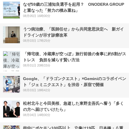
なぜ59歳の三浦知良選手を起用？ ONODERA GROUP
と重なった「努力の積み重ね」
08月05日 16時00分
うつ病治療、「医師任せ」から共同意思決定へ 新ガイ
ドラインが示す診療改革
08月03日 17時25分
「帰宅後、冷蔵庫が空っぽ」旅行前後の食事に約5割がス
トレス 負担を減らす賢い方法
08月01日 20時33分
Google、「ドラゴンクエスト」×Geminiのコラボイベン
ト「ジェミニクエスト」を渋谷・原宿で開催
08月03日 18時42分
松村北斗と今田美桜、急逝した東野圭吾氏へ誓う「多く
の方へ届けていけたら」
08月04日 14時00分
街中にポケモン100匹以上、立像は19匹 日本橋・八重