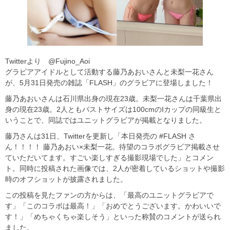
Twitterより @Fujino_Aoi
グラビアアイドルとして活動する藤乃あおいさんと未梨一花さん
が、5月31日発売の雑誌「FLASH」のグラビアに登場しました！
藤乃あおいさんは石川県出身の現在23歳。未梨一花さんは千葉県出
身の現在23歳。2人ともバストサイズは100cmのIカップの同級生と
いうことで、同誌ではユニットグラビアが掲載となりました。
藤乃さんは31日、Twitterを更新し「本日発売の #FLASH さ
ん！！！！ 藤乃あおい×未梨一花。待望のコラボグラビア掲載させ
ていただいてます。すごい楽しすぎる撮影現場でした」とコメン
ト。同時に投稿された画像では、2人が密着しているショットや撮影
時のオフショットが披露されました。
この投稿を見たファンの方からは、「最高のユニットグラビアで
す」「このコラボは最高！」「おめでとうございます。かわいいで
す！」「めちゃくちゃ楽しそう」といった称賛のコメントが送られ
ました。