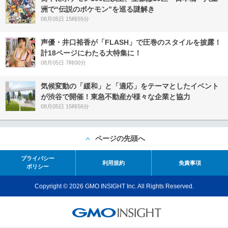
洲で“伝説のポケモン”を巡る謎解き
08月05日 15時55分
声優・井口裕香が「FLASH」で圧巻のスタイルを披露！
計18ページにわたる大特集に！
08月05日 7時00分
気候変動の「緩和」と「適応」をテーマとしたイベント
が渋谷で開催！東急不動産が様々な企業と協力
08月05日 15時56分
ページの先頭へ
プライバシー
利用規約
免責事項
ポリシー
Copyright © 2026 GMO INSIGHT Inc. All Rights Reserved.