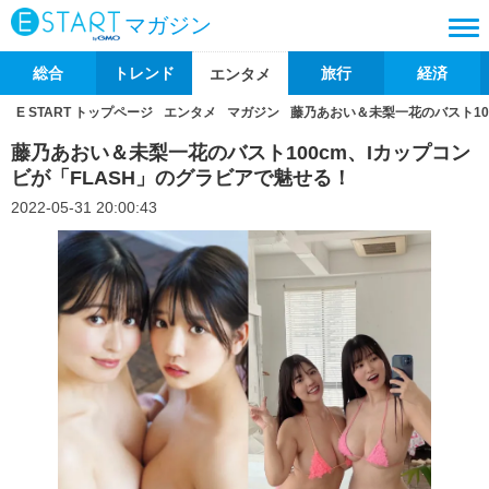
マガジン
総合
トレンド
旅行
経済
エンタメ
E START トップページ
エンタメ
マガジン
藤乃あおい＆未梨一花のバスト10
藤乃あおい＆未梨一花のバスト100cm、Iカップコン
ビが「FLASH」のグラビアで魅せる！
2022-05-31 20:00:43