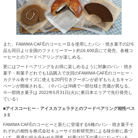
また、FAMIMA CAFÉのコーヒー豆を使用したパン・焼き菓子の計6
品も同日より全国のファミリーマート約16,600店にて発売。各種コ
ーヒーとのフードペアリングが楽しめる。
更にはフードペアリングをお得に楽しめるように対象のパン・焼き
菓子・和菓子どれでも1品購入で次回のFAMIMA CAFÉのコーヒー・
カクテル各サイズに使える20円引きクーポンが必ずもらえるキャン
ペーンが開催される。（※パンは沖縄で一部仕様と売価が異なる。
※一部焼き菓子は 2022年5月31日(火)に東日本エリアで先行発売し
ている）
■アイスコーヒー・アイスカフェラテとのフードペアリング相性ベス
ト3
FAMIMA CAFÉのコーヒーと新たに登場する6種のパン・焼き菓子そ
れぞれの相性を株式会社キューサイ分析研究所による味分析に基づ
いて、最適な組み合わせを調査。結果は以下の通りになっている。