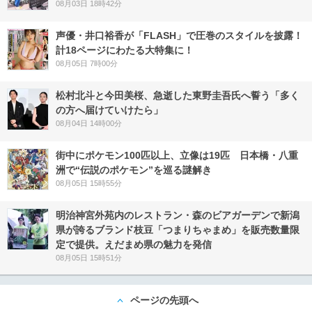
08月03日 18時42分
声優・井口裕香が「FLASH」で圧巻のスタイルを披露！
計18ページにわたる大特集に！
08月05日 7時00分
松村北斗と今田美桜、急逝した東野圭吾氏へ誓う「多く
の方へ届けていけたら」
08月04日 14時00分
街中にポケモン100匹以上、立像は19匹 日本橋・八重
洲で“伝説のポケモン”を巡る謎解き
08月05日 15時55分
明治神宮外苑内のレストラン・森のビアガーデンで新潟
県が誇るブランド枝豆「つまりちゃまめ」を販売数量限
定で提供。えだまめ県の魅力を発信
08月05日 15時51分
ページの先頭へ