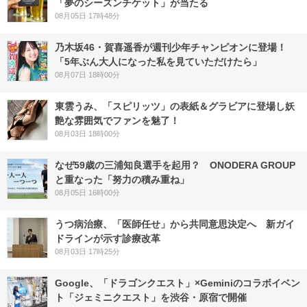
「夢のシーズンチケット」が当たる
08月05日 17時48分
乃木坂46・賀喜遥香が週刊少年チャンピオンに登場！
「5年ぶん大人になった私を見ていただけたら」
08月07日 18時00分
東雲うみ、「スピリッツ」の表紙＆グラビアに登場し妖
艶な雰囲気でファンを魅了！
08月03日 18時00分
なぜ59歳の三浦知良選手を起用？ ONODERA GROUP
と重なった「努力の積み重ね」
08月05日 16時00分
うつ病治療、「医師任せ」から共同意思決定へ 新ガイ
ドラインが示す診療改革
08月03日 17時25分
Google、「ドラゴンクエスト」×Geminiのコラボイベン
ト「ジェミニクエスト」を渋谷・原宿で開催