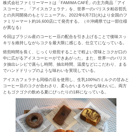
株式会社ファミリーマートは「FAMIMA CAFÉ」の主力商品「アイ
スコーヒー」「アイスカフェラテ」を、世界一のバリスタ粕谷哲氏
との共同開発のもとリニューアル。2022年6月7日(火)より全国のフ
ァミリーマート約16,600店にて発売する。（※沖縄県では一部仕様
が異なる）
今回はブラジル産のコーヒー豆の配合を引き上げることで後味スッ
キリを維持しながらコクを最大限に感じる、仕立てになっている。
焙煎時間を長く、じっくり焙煎することで程よい苦味とコクが口の
中に広がるアイスコーヒーができあがった。また、世界一のバリス
タ抽出レシピで蒸らし時間、抽出時間、温度などにこだわり、まる
でハンドドリップのような味わいを実現している。
アイスカフェラテも同様の豆を使用し、生乳100%のミルクの甘みと
コーヒー豆のコクが合わさり、柔らかいまろやかな味わいに。両方
ともゴクゴクの飲める夏にぴったりの1杯になっている。