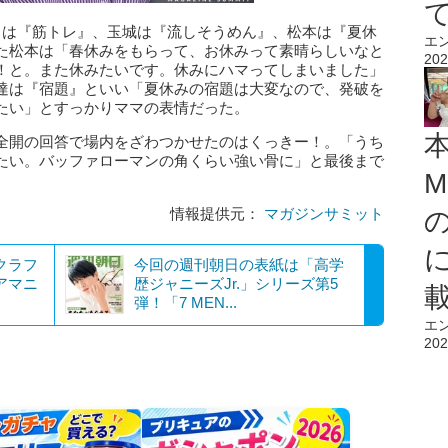
川は『筋トレ』、玉城は『流しそうめん』、松本は『夏休
エ
た松本は「春休みをもらって、お休みって素晴らしいなと
202
！と。また休みたいです。休みにハマってしまいました」
達は『宿題』といい「夏休みの宿題は大変なので、発破を
たい」とすっかりママの表情だった。
全開の回答で場内をざわつかせたのはくっきー！。「うち
たい。バッファローマンの角くらい強い骨に」と最後まで
M
情報提供元：
マガジンサミット
クラフ
今回の週刊朝日の表紙は「高学
アマニ
歴ジャニーズJr.」シリーズ第5
弾！「7 MEN...
エ
202