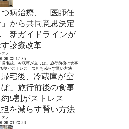
うつ病治療、「医師任
せ」から共同意思決定
へ 新ガイドラインが
示す診療改革
ンタメ
6-08-03 17:25
「帰宅後、冷蔵庫が空
っぽ」旅行前後の食事
に約5割がストレス
負担を減らす賢い方法
ンタメ
6-08-01 20:33