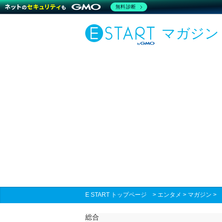
無料診断
マガジン
E START トップページ
>
エンタメ
>
マガジン
総合