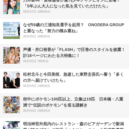
乃木坂46・賀喜遥香が週刊少年チャンピオンに登場！
「5年ぶん大人になった私を見ていただけたら」
08月07日 18時00分
なぜ59歳の三浦知良選手を起用？ ONODERA GROUP
と重なった「努力の積み重ね」
08月05日 16時00分
声優・井口裕香が「FLASH」で圧巻のスタイルを披露！
計18ページにわたる大特集に！
08月05日 7時00分
松村北斗と今田美桜、急逝した東野圭吾氏へ誓う「多く
の方へ届けていけたら」
08月04日 14時00分
街中にポケモン100匹以上、立像は19匹 日本橋・八重
洲で“伝説のポケモン”を巡る謎解き
08月05日 15時55分
明治神宮外苑内のレストラン・森のビアガーデンで新潟