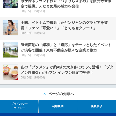
県が誇るブランド枝豆「つまりちゃまめ」を販売数量限
定で提供。えだまめ県の魅力を発信
08月05日 15時51分
十味、ベトナムで撮影したヤンジャンのグラビアを披
露！ファン「可愛い！」「とてもセクシー！」
08月07日 15時00分
気候変動の「緩和」と「適応」をテーマとしたイベント
が渋谷で開催！東急不動産が様々な企業と協力
08月05日 15時56分
あの「ブタメン」が約4倍の大きさになって登場！「ブタ
メン超BIG」がセブン‐イレブン限定で発売！
08月04日 19時00分
ページの先頭へ
プライバシー
利用規約
免責事項
ポリシー