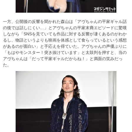
一方、公開後の反響を聞かれた森山は「アヴちゃんの平家ギャル話
の後では話しにくい…」とアヴちゃんの平家末裔エピソードに驚嘆
しながら「SNSを見ていても作品に対する反響が凄くあるのがわか
るし、物語というよりも映画を体感として食らっているという感想
があるのが面白い」と手応えを得ていた。アヴちゃんの声優ぶりに
「もはやモンスター！突き抜けています」と太鼓判を押すと、当の
アヴちゃんは「だって平家ギャルだからね！」と満面の笑みだっ
た。