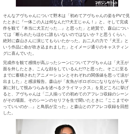
そんなアヴちゃんについて野木は「初めてアヴちゃんの姿をPVで見
たときに『一体この人は何なんだ!?犬王じゃん！』と。そして完成
作を観て『本当に犬王だった…』と思った」と絶賛で、森山につい
ては「断られたらほかに誰もいないのではないか？と思うくらい、
絶対に森山さんに演じてもらいたかった。お二人の力で『犬王』と
いう作品に命が吹き込まれました」とイメージ通りのキャスティン
グに喜んでいた。
完成作を観て感情が高ぶったシーンについてアヴちゃんは「犬王が
面を外したとき。こんな顔をしているんだ!?と思った。そこに至る
までに蓄積されたアニメーションとそれぞれの関係値を思って涙が
出ました」と感涙報告。森山が「友魚がボロボロになりながらも平
家に対して恨みつらみを述べるクライマックス」を見どころに挙げ
ると、アヴちゃんは「二人揃っての初めてのアフレコ収録のシーン
がその場面。そのシーンのセリフを生で聞いたときに『ここまでや
っていいのか…』と鳥肌が立った」と森山とのアフレコ収録を回想
した。