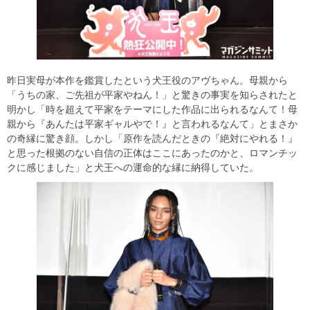
昨日実母が本作を鑑賞したという犬王役のアヴちゃん。母親から
「うちの家、ご先祖が平家やねん！」と驚きの事実を知らされたと
明かし「時を超えて平家をテーマにした作品に出られるなんて！母
親から『あんたは平家ギャルやで！』と言われるなんて」とまさか
の奇縁に驚き顔。しかし「原作を読んだときの『絶対にやれる！』
と思った根拠のない自信の正体はここにあったのかと、ロマンチッ
クに感じました」と犬王への運命的な縁に納得していた。