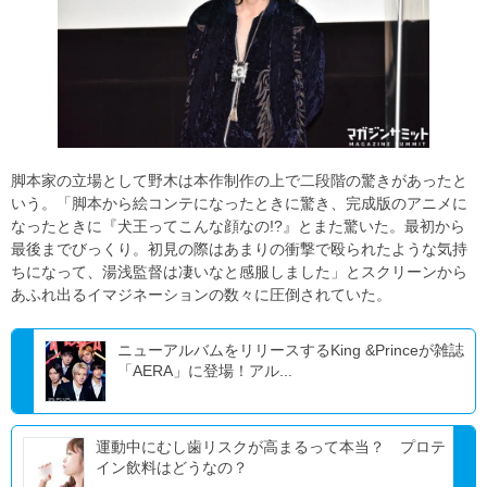
脚本家の立場として野木は本作制作の上で二段階の驚きがあったと
いう。「脚本から絵コンテになったときに驚き、完成版のアニメに
なったときに『犬王ってこんな顔なの!?』とまた驚いた。最初から
最後までびっくり。初見の際はあまりの衝撃で殴られたような気持
ちになって、湯浅監督は凄いなと感服しました」とスクリーンから
あふれ出るイマジネーションの数々に圧倒されていた。
ニューアルバムをリリースするKing &Princeが雑誌
「AERA」に登場！アル...
運動中にむし歯リスクが高まるって本当？ プロテ
イン飲料はどうなの？