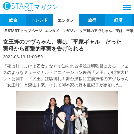
マガジン
総合
トレンド
旅行
経済
エンタメ
E START トップページ
エンタメ
マガジン
女王蜂のアヴちゃん、実は「平家
女王蜂のアヴちゃん、実は「平家ギャル」だった
実母から衝撃的事実を告げられる
2022-06-13 11:00:59
『夜は短し歩けよ乙女』などで知られる湯浅政明監督による、フェ
スのようなミュージカル・アニメーション映画『犬王』が現在大ヒ
ット公開中！『犬王』狂騒御礼！舞台挨拶に主演声優のアヴちゃん
（女王蜂）と森山未來、そして脚本家の野木亜紀子が参加した。