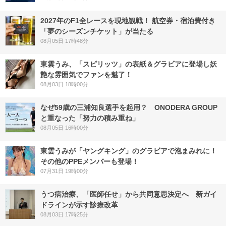
2027年のF1全レースを現地観戦！ 航空券・宿泊費付き
「夢のシーズンチケット」が当たる
08月05日 17時48分
東雲うみ、「スピリッツ」の表紙＆グラビアに登場し妖
艶な雰囲気でファンを魅了！
08月03日 18時00分
なぜ59歳の三浦知良選手を起用？ ONODERA GROUP
と重なった「努力の積み重ね」
08月05日 16時00分
東雲うみが「ヤングキング」のグラビアで泡まみれに！
その他のPPEメンバーも登場！
07月31日 19時00分
うつ病治療、「医師任せ」から共同意思決定へ 新ガイ
ドラインが示す診療改革
08月03日 17時25分