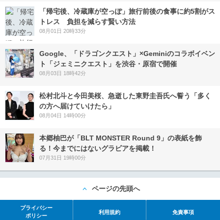
「帰宅後、冷蔵庫が空っぽ」旅行前後の食事に約5割がス
トレス 負担を減らす賢い方法
08月01日 20時33分
Google、「ドラゴンクエスト」×Geminiのコラボイベン
ト「ジェミニクエスト」を渋谷・原宿で開催
08月03日 18時42分
松村北斗と今田美桜、急逝した東野圭吾氏へ誓う「多く
の方へ届けていけたら」
08月04日 14時00分
本郷柚巴が「BLT MONSTER Round 9」の表紙を飾
る！今までにはないグラビアを掲載！
07月31日 19時00分
ページの先頭へ
プライバシー
利用規約
免責事項
ポリシー