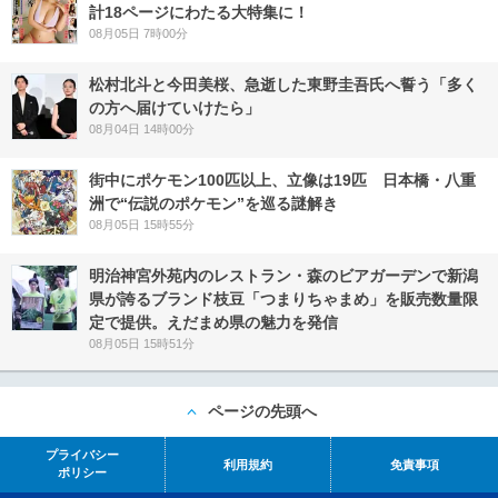
計18ページにわたる大特集に！
08月05日 7時00分
松村北斗と今田美桜、急逝した東野圭吾氏へ誓う「多く
の方へ届けていけたら」
08月04日 14時00分
街中にポケモン100匹以上、立像は19匹 日本橋・八重
洲で“伝説のポケモン”を巡る謎解き
08月05日 15時55分
明治神宮外苑内のレストラン・森のビアガーデンで新潟
県が誇るブランド枝豆「つまりちゃまめ」を販売数量限
定で提供。えだまめ県の魅力を発信
08月05日 15時51分
ページの先頭へ
プライバシー
利用規約
免責事項
ポリシー