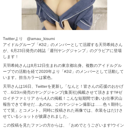
Twitterより @amau_kisumi
アイドルグループ「#2i2」のメンバーとして活躍する天羽希純さん
が、6月23日発売の雑誌「週刊ヤングジャンプ」のグラビアに登場
します！
天羽希純さんは8月12日生まれの東京都出身。複数のアイドルグル
ープでの活動を経て2020年より「#2i2」のメンバーとして活動して
います。担当カラーは紫色。
天羽さんは16日、Twitterを更新し「なんと！皆さんの応援のおかげ
で…6/23㈭発売のヤングジャンプ(集英社)掲載させて頂きます!!#ゼ
ロイチファミリア から4人の掲載！こんな短期間で凄いお仕事沢山
報告できて幸せだ…あのね、このヤンジャン撮影は……色々期待し
てて笑」とコメント。同時に投稿された画像では、衣装をはだけさ
せているショットが披露されました。
この投稿を見たファンの方からは、「おめでとうございます!ウイン