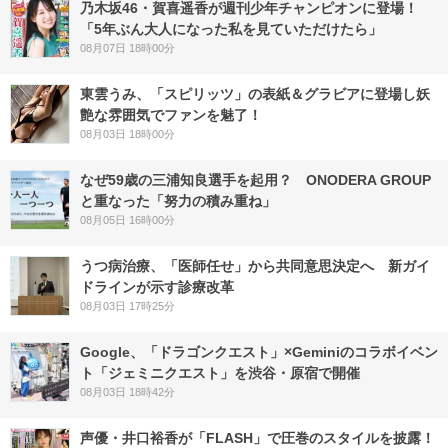
乃木坂46・賀喜遥香が週刊少年チャンピオンに登場！
「5年ぶん大人になった私を見ていただけたら」
08月07日 18時00分
東雲うみ、「スピリッツ」の表紙＆グラビアに登場し妖
艶な雰囲気でファンを魅了！
08月03日 18時00分
なぜ59歳の三浦知良選手を起用？ ONODERA GROUP
と重なった「努力の積み重ね」
08月05日 16時00分
うつ病治療、「医師任せ」から共同意思決定へ 新ガイ
ドラインが示す診療改革
08月03日 17時25分
Google、「ドラゴンクエスト」×Geminiのコラボイベン
ト「ジェミニクエスト」を渋谷・原宿で開催
08月03日 18時42分
声優・井口裕香が「FLASH」で圧巻のスタイルを披露！