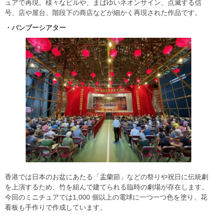
ュアで再現。様々なビルや、まばゆいネオンサイン、点滅する信
号、店や屋台、階段下の商店などが細かく再現された作品です。
・バンブーシアター
香港では日本のお盆にあたる「盂蘭節」などの祭りや祝日に伝統劇
を上演するため、竹を組んで建てられる臨時の劇場が存在します。
今回のミニチュアでは1,000 個以上の電球に一つ一つ色を塗り、花
看板も手作りで作成しています。