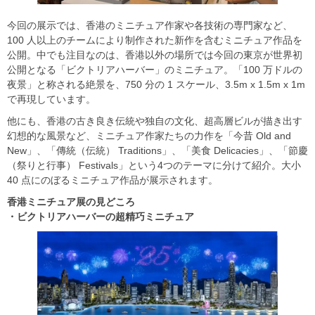
今回の展示では、香港のミニチュア作家や各技術の専門家など、
100 人以上のチームにより制作された新作を含むミニチュア作品を
公開。中でも注目なのは、香港以外の場所では今回の東京が世界初
公開となる「ビクトリアハーバー」のミニチュア。「100 万ドルの
夜景」と称される絶景を、750 分の 1 スケール、3.5m x 1.5m x 1m
で再現しています。
他にも、香港の古き良き伝統や独自の文化、超高層ビルが描き出す
幻想的な風景など、ミニチュア作家たちの力作を「今昔 Old and
New」、「傳統（伝統） Traditions」、「美食 Delicacies」、「節慶
（祭りと行事） Festivals」という4つのテーマに分けて紹介。大小
40 点にのぼるミニチュア作品が展示されます。
香港ミニチュア展の見どころ
・ビクトリアハーバーの超精巧ミニチュア