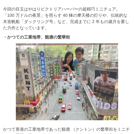
今回の目玉はやはりビクトリアハーバーの超精巧ミニチュア。
「100 万ドルの夜景」を照らす 40 棟の摩天楼の灯りや、伝統的な
木造帆船「ダックリング号」など、完成までに 2 年もの歳月を要し
た力作となっています。
・かつての工業地帯、観塘の繁華街
かつて香港の工業地帯であった観塘 （クントン）の繁華街をミニチ