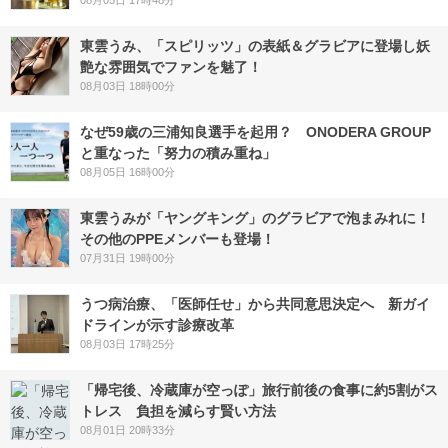
東雲うみ、「スピリッツ」の表紙＆グラビアに登場し妖
艶な雰囲気でファンを魅了！
08月03日 18時00分
なぜ59歳の三浦知良選手を起用？ ONODERA GROUP
と重なった「努力の積み重ね」
08月05日 16時00分
東雲うみが「ヤングキング」のグラビアで泡まみれに！
その他のPPEメンバーも登場！
07月31日 19時00分
うつ病治療、「医師任せ」から共同意思決定へ 新ガイ
ドラインが示す診療改革
08月03日 17時25分
「帰宅後、冷蔵庫が空っぽ」旅行前後の食事に約5割がス
トレス 負担を減らす賢い方法
08月01日 20時33分