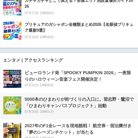
ガチャガチャどこで買える？全国エリア別設置場所ガイド20
26
07月17日 13時00分
プリキュアのガシャポン全種類まとめ2026【名探偵プリキュ
ア最新9選】
07月16日 13時00分
エンタメ | アクセスランキング
ピューロランド発「SPOOKY PUMPKIN 2026」一夜限
りのハロウィーン音楽フェス開催決定！
07月31日 15時00分
5000本のひまわりが街づくりの入口に。習志野・鷺沼で
「ひまわりキャンパスプロジェクト」始動
07月30日 20時01分
2027年のF1全レースを現地観戦！ 航空券・宿泊費付き
「夢のシーズンチケット」が当たる
08月05日 17時48分