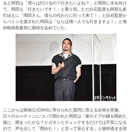
ると阿部は「僕らは行けるの？行きたいよね？」と岡田に水を向け
て、岡田も「行きたいです！」と乗り気。ただ白石監督も阿部も多
忙ゆえに「岡田さん、僕らの代わりに行って来て！」と白石監督か
らバトンを渡された岡田は「ならば僕一人でも行きますよ！」と海
外映画祭参加に期待を込めていた。
ここからは映画公式SNSに寄せられた質問に答える企画を実施。
日々のルーティンについて聞かれた岡田は「家のドアの鍵を閉めた
後に、閉まったかな？とガタンとチェックするだけでは不安になる
ので、声を出して『閉めた！』と言って安心する」と独特過ぎる習