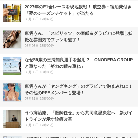
2027年のF1全レースを現地観戦！ 航空券・宿泊費付き
「夢のシーズンチケット」が当たる
08月05日 17時48分
東雲うみ、「スピリッツ」の表紙＆グラビアに登場し妖
艶な雰囲気でファンを魅了！
08月03日 18時00分
なぜ59歳の三浦知良選手を起用？ ONODERA GROUP
と重なった「努力の積み重ね」
08月05日 16時00分
東雲うみが「ヤングキング」のグラビアで泡まみれに！
その他のPPEメンバーも登場！
07月31日 19時00分
うつ病治療、「医師任せ」から共同意思決定へ 新ガイ
ドラインが示す診療改革
08月03日 17時25分