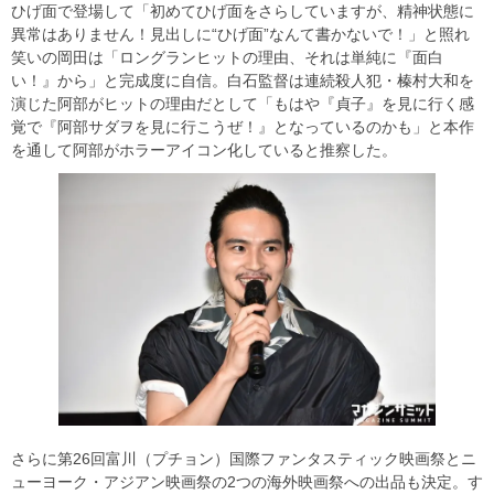
ひげ面で登場して「初めてひげ面をさらしていますが、精神状態に
異常はありません！見出しに“ひげ面”なんて書かないで！」と照れ
笑いの岡田は「ロングランヒットの理由、それは単純に『面白
い！』から」と完成度に自信。白石監督は連続殺人犯・榛村大和を
演じた阿部がヒットの理由だとして「もはや『貞子』を見に行く感
覚で『阿部サダヲを見に行こうぜ！』となっているのかも」と本作
を通して阿部がホラーアイコン化していると推察した。
さらに第26回富川（プチョン）国際ファンタスティック映画祭とニ
ューヨーク・アジアン映画祭の2つの海外映画祭への出品も決定。す