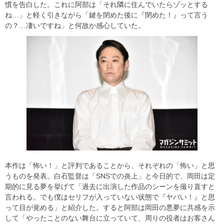
慣を告白した。これに阿部は「それ隣に住んでいたらゾッとする
ね…」と軽く引きながら「鍵を閉めた後に『閉めた！』って言う
の？…凄いですね」と何故か感心していた。
本作は「怖い！」と評判であることから、それぞれの「怖い」と思
うものを発表。白石監督は「SNSでの炎上」と今日的で、岡田は定
期的に見る夢を挙げて「過去に出演した作品のシーンを撮り直すと
言われる。でも僕はセリフが入っていない状態で『ヤバい！』と思
って目が覚める」と紹介した。すると阿部は岡田の悪夢に共感を示
して「やったことのない舞台に立っていて、周りの役者はお客さん