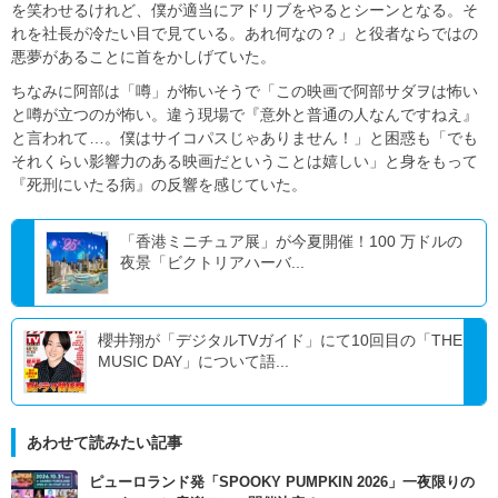
を笑わせるけれど、僕が適当にアドリブをやるとシーンとなる。そ
れを社長が冷たい目で見ている。あれ何なの？」と役者ならではの
悪夢があることに首をかしげていた。
ちなみに阿部は「噂」が怖いそうで「この映画で阿部サダヲは怖い
と噂が立つのが怖い。違う現場で『意外と普通の人なんですねえ』
と言われて…。僕はサイコパスじゃありません！」と困惑も「でも
それくらい影響力のある映画だということは嬉しい」と身をもって
『死刑にいたる病』の反響を感じていた。
「香港ミニチュア展」が今夏開催！100 万ドルの
夜景「ビクトリアハーバ...
櫻井翔が「デジタルTVガイド」にて10回目の「THE
MUSIC DAY」について語...
あわせて読みたい記事
ピューロランド発「SPOOKY PUMPKIN 2026」一夜限りの