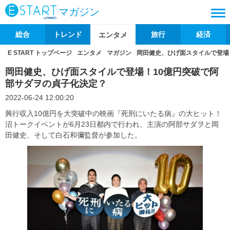
マガジン
総合
トレンド
旅行
経済
エンタメ
E START トップページ
エンタメ
マガジン
岡田健史、ひげ面スタイルで登場
岡田健史、ひげ面スタイルで登場！10億円突破で阿
部サダヲの貞子化決定？
2022-06-24 12:00:20
興行収入10億円を大突破中の映画『死刑にいたる病』の大ヒット！
沼トークイベントが6月23日都内で行われ、主演の阿部サダヲと岡
田健史、そして白石和彌監督が参加した。