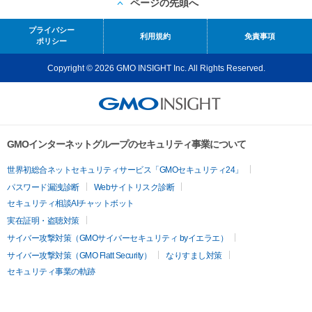
ページの先頭へ
プライバシー
利用規約
免責事項
ポリシー
Copyright © 2026 GMO INSIGHT Inc. All Rights Reserved.
GMOインターネットグループのセキュリティ事業について
世界初総合ネットセキュリティサービス「GMOセキュリティ24」
パスワード漏洩診断
Webサイトリスク診断
セキュリティ相談AIチャットボット
実在証明・盗聴対策
サイバー攻撃対策（GMOサイバーセキュリティ byイエラエ）
サイバー攻撃対策（GMO Flatt Security）
なりすまし対策
セキュリティ事業の軌跡