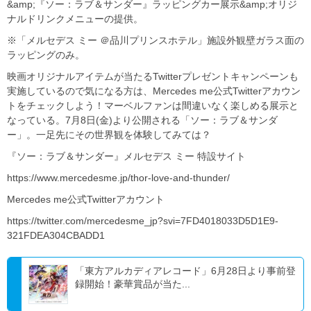
&amp;『ソー：ラブ＆サンダー』ラッピングカー展示&amp;オリジ
ナルドリンクメニューの提供。
※「メルセデス ミー ＠品川プリンスホテル」施設外観壁ガラス面の
ラッピングのみ。
映画オリジナルアイテムが当たるTwitterプレゼントキャンペーンも
実施しているので気になる方は、Mercedes me公式Twitterアカウン
トをチェックしよう！マーベルファンは間違いなく楽しめる展示と
なっている。7月8日(金)より公開される「ソー：ラブ＆サンダ
ー」。一足先にその世界観を体験してみては？
『ソー：ラブ＆サンダー』メルセデス ミー 特設サイト
https://www.mercedesme.jp/thor-love-and-thunder/
Mercedes me公式Twitterアカウント
https://twitter.com/mercedesme_jp?svi=7FD4018033D5D1E9-
321FDEA304CBADD1
「東方アルカディアレコード」6月28日より事前登
録開始！豪華賞品が当た...