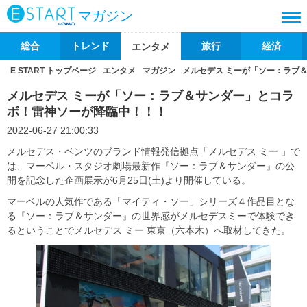
マガジン
総合
トレンド
旅行
経済
エンタメ
E START トップページ
エンタメ
マガジン
メルセデス ミーが「ソー：ラブ
メルセデス ミーが「ソー：ラブ＆サンダー」とコラ
ボ！雷神ソーが降臨中！！！
2022-06-27 21:00:33
メルセデス・ベンツのブランド情報発信拠点「メルセデス ミー 」で
は、マーベル・スタジオ劇場最新作『ソー：ラブ＆サンダー』の公
開を記念した企画展示が6月25日(土)より開催している。
マーベルの人気作である「マイティ・ソー」シリーズ４作品目とな
る『ソー：ラブ＆サンダー』の世界感がメルセデスミーで体験でき
るということでメルセデス ミー 東京（六本木）へ取材してきた。