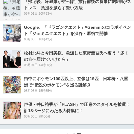
「帰宅後、冷蔵庫が空っぽ」旅行前後の食事に約5割がス
トレス 負担を減らす賢い方法
08月01日 20時33分
Google、「ドラゴンクエスト」×Geminiのコラボイベン
ト「ジェミニクエスト」を渋谷・原宿で開催
08月03日 18時42分
松村北斗と今田美桜、急逝した東野圭吾氏へ誓う「多く
の方へ届けていけたら」
08月04日 14時00分
街中にポケモン100匹以上、立像は19匹 日本橋・八重
洲で“伝説のポケモン”を巡る謎解き
08月05日 15時55分
声優・井口裕香が「FLASH」で圧巻のスタイルを披露！
計18ページにわたる大特集に！
08月05日 7時00分