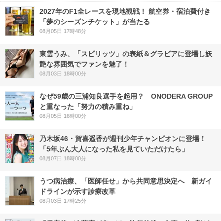
2027年のF1全レースを現地観戦！ 航空券・宿泊費付き
「夢のシーズンチケット」が当たる
08月05日 17時48分
東雲うみ、「スピリッツ」の表紙＆グラビアに登場し妖
艶な雰囲気でファンを魅了！
08月03日 18時00分
なぜ59歳の三浦知良選手を起用？ ONODERA GROUP
と重なった「努力の積み重ね」
08月05日 16時00分
乃木坂46・賀喜遥香が週刊少年チャンピオンに登場！
「5年ぶん大人になった私を見ていただけたら」
08月07日 18時00分
うつ病治療、「医師任せ」から共同意思決定へ 新ガイ
ドラインが示す診療改革
08月03日 17時25分